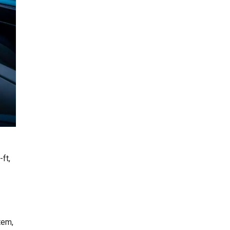
ft,
tem,