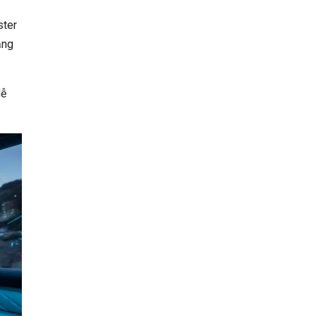
ster
ằng
dễ