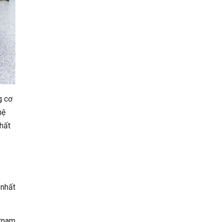
g cơ
hệ
thất
 nhất
tnam