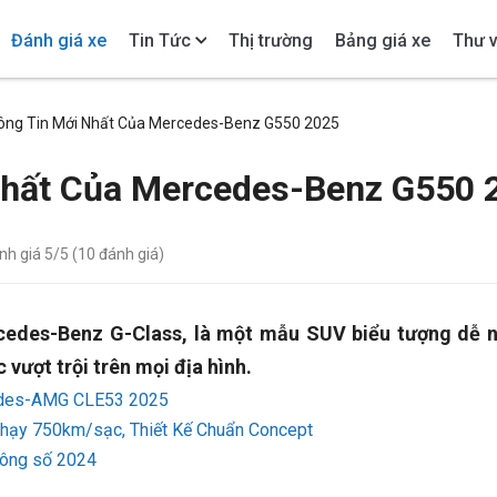
Đánh giá xe
Tin Tức
Thị trường
Bảng giá xe
Thư v
ng Tin Mới Nhất Của Mercedes-Benz G550 2025
hất Của Mercedes-Benz G550 
ánh giá
5
/5 (
10
đánh giá)
edes-Benz G-Class, là một mẫu SUV biểu tượng dễ 
 vượt trội trên mọi địa hình.
edes-AMG CLE53 2025
hạy 750km/sạc, Thiết Kế Chuẩn Concept
ông số 2024