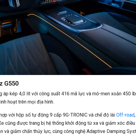
z G550
áp kép 4,0 lít với công suất 416 mã lực và mô-men xoắn 450 lb-
nh hoạt trên mọi địa hình.
ợp với hộp số tự động 9 cấp 9G-TRONIC và chế độ lái
Off-road
,
Xe cũng được trang bị hệ thống khởi động từ xa và giảm xóc điều
oắn và giảm chấn thủy lực, cùng công nghệ Adaptive Damping Sys