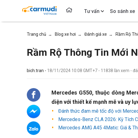
Tư vấn
So sánh xe
Trang chủ
Blog xe hơi
Đánh giá xe
Rầm Rộ Thô
→
→
→
Rầm Rộ Thông Tin Mới N
bich.tran -
18/11/2024 10:08 GMT+7
-
11838
lần xem
- đ
Mercedes G550, thuộc dòng Merc
diện với thiết kế mạnh mẽ và uy lực
Đánh thức đam mê tốc độ với Merc
Mercedes-Benz CLA 2026: Kỳ Tích C
Mercedes AMG A45 4Matic: Giá & Th