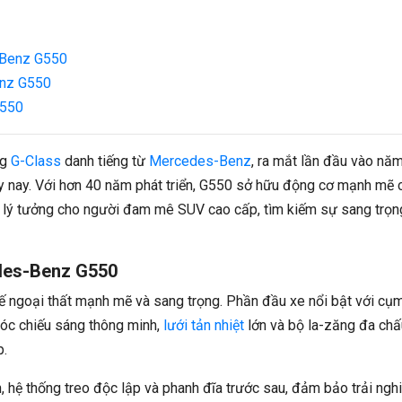
-Benz G550
enz G550
G550
ng
G-Class
danh tiếng từ
Mercedes-Benz
, ra mắt lần đầu vào nă
y nay. Với hơn 40 năm phát triển, G550 sở hữu động cơ mạnh mẽ 
họn lý tưởng cho người đam mê SUV cao cấp, tìm kiếm sự sang trọn
edes-Benz G550
ế ngoại thất mạnh mẽ và sang trọng. Phần đầu xe nổi bật với cụ
góc chiếu sáng thông minh,
lưới tản nhiệt
lớn và bộ la-zăng đa chấ
p.
, hệ thống treo độc lập và phanh đĩa trước sau, đảm bảo trải ngh