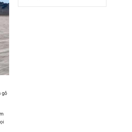
à gỗ
ệm
ọi