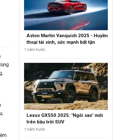
Aston Martin Vanquish 2025 - Huyền
thoại tái sinh, sức mạnh bất tận
1 năm trước
m
cùng
g,
m
u,
Lexus GX550 2025: "Ngôi sao" mới
trên bầu trời SUV
1 năm trước
iệm