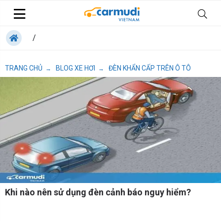
/
TRANG CHỦ
BLOG XE HƠI
ĐÈN KHẨN CẤP TRÊN Ô TÔ
→
→
Khi nào nên sử dụng đèn cảnh báo nguy hiểm?