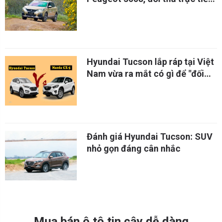
của Mazda CX-5 và Hyundai
Tucson
Hyundai Tucson lắp ráp tại Việt
Nam vừa ra mắt có gì để "đối
chọi" với Mazda CX-5
Đánh giá Hyundai Tucson: SUV
nhỏ gọn đáng cân nhắc
Mua bán ô tô tin cậy dễ dàng