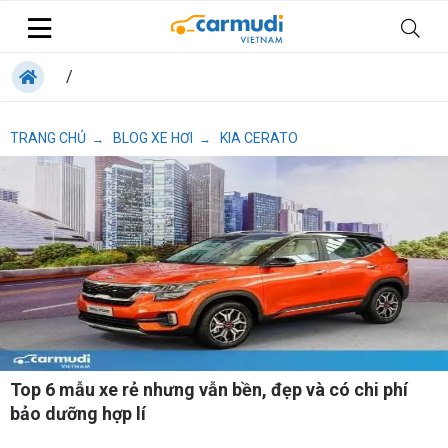
/
TRANG CHỦ
BLOG XE HƠI
KIA CERATO
→
→
Top 6 mẫu xe rẻ nhưng vẫn bền, đẹp và có chi phí
bảo dưỡng hợp lí