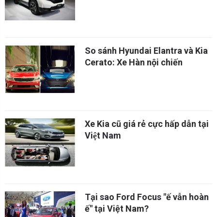
CR-V vượt mặt Mazda CX-5
So sánh Hyundai Elantra và Kia
Cerato: Xe Hàn nội chiến
Xe Kia cũ giá rẻ cực hấp dẫn tại
Việt Nam
Tại sao Ford Focus "ế vẫn hoàn
ế" tại Việt Nam?