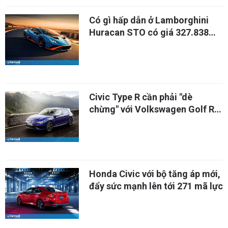
Có gì hấp dẫn ở Lamborghini
Huracan STO có giá 327.838
USD?
Civic Type R cần phải "dè
chừng" với Volkswagen Golf R
2021 mạnh nhất!
Honda Civic với bộ tăng áp mới,
đẩy sức mạnh lên tới 271 mã lực