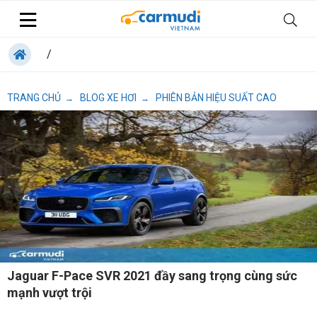
/
TRANG CHỦ
BLOG XE HƠI
PHIÊN BẢN HIỆU SUẤT CAO
→
→
Jaguar F-Pace SVR 2021 đầy sang trọng cùng sức
mạnh vượt trội