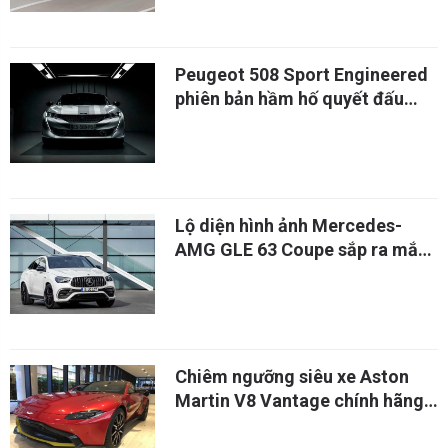
Peugeot 508 Sport Engineered
phiên bản hầm hố quyết đấu
Toyota Camry TRD
Lộ diện hình ảnh Mercedes-
AMG GLE 63 Coupe sắp ra mắt
với động cơ ấn tượng đầu với
Audi RS Q8
Chiêm ngưỡng siêu xe Aston
Martin V8 Vantage chính hãng
độ body-kit AMR cực độc và lạ