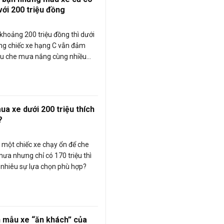
với 200 triệu đồng
 khoảng 200 triệu đồng thì dưới
ng chiếc xe hạng C vẫn đảm
âu che mưa nắng cùng nhiều
ác bạn nên cân nhắc.
ua xe dưới 200 triệu thích
?
một chiếc xe chạy ổn để che
ưa nhưng chỉ có 170 triệu thì
o nhiêu sự lựa chọn phù hợp?
 mẫu xe “ăn khách” của