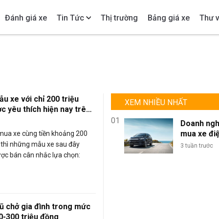
Đánh giá xe
Tin Tức
Thị trường
Bảng giá xe
Thư v
u xe với chỉ 200 triệu
XEM NHIỀU NHẤT
c yêu thích hiện nay trên
g
01
Doanh ngh
mua xe đi
 mua xe cùng tiền khoảng 200
lượng lớn: 
, thì những mẫu xe sau đây
3 tuần trước
sao BYD là
ợc bán cân nhắc lựa chọn:
chọn tối ư
đội xe kin
doanh?
ũ chở gia đình trong mức
00-300 triệu đồng