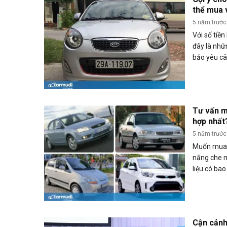
thể mua 
5 năm trước
Với số tiền
đây là nhữ
bảo yêu c
tiện lợi kh
Tư vấn m
hợp nhất
5 năm trước
Muốn mua 
nắng che m
liệu có ba
Cận cảnh