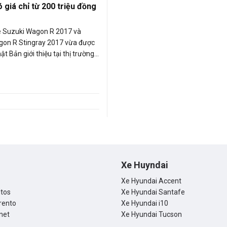
 giá chỉ từ 200 triệu đồng
e Suzuki Wagon R 2017 và
gon R Stingray 2017 vừa được
t Bản giới thiệu tại thị trường
i mức giá cực kỳ hấp dẫn, chỉ
20 Yên (tương đương 217 triệu
Xe Huyndai
Xe Hyundai Accent
ltos
Xe Hyundai Santafe
rento
Xe Hyundai i10
net
Xe Hyundai Tucson