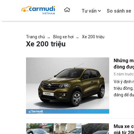
Tư vấn
So sánh xe
Trang chủ
Blog xe hơi
Xe 200 triệu
→
→
Xe 200 triệu
Những mẫ
đồng đượ
thị trườn
5 năm trước
Với ý định
triệu đồng
đáng để đư
Mua xe c
giá từ 2