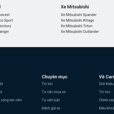
d
Xe Mitsubishi
verest
Xe Mitsubishi Xpander
co Sport
Xe Mitsubishi Attage
erritory
Xe Mitsubishi Triton
Ranger
Xe Mitsubishi Outlander
Chuyên mục
Về Car
tô
Tin tức
Giới thiệu
tô
Tư vấn mua xe
Tin tức
 cộng tác viên
Tư vấn luật
Chính sá
Đánh giá xe
Điều kho