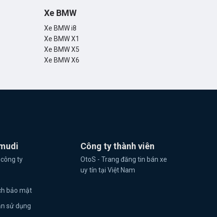
Xe BMW
Xe BMW i8
Xe BMW X1
Xe BMW X5
Xe BMW X6
mudi
Công ty thành viên
 công ty
OtoS - Trang đăng tin bán xe
uy tín tại Việt Nam
ch bảo mật
ản sử dụng