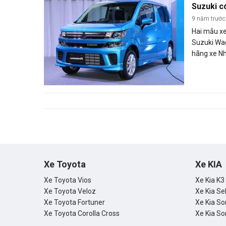
Suzuki có
9 năm trước
Hai mẫu x
Suzuki Wa
hãng xe Nhậ
quê nhà vớ
từ 1.078.9
đồng).
Xe Toyota
Xe KIA
Xe Toyota Vios
Xe Kia K3
Xe Toyota Veloz
Xe Kia Se
Xe Toyota Fortuner
Xe Kia So
Xe Toyota Corolla Cross
Xe Kia So