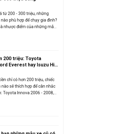
á từ 200 - 300 triệu, những
ũ nào phù hợp để chạy gia đình?
 và nhược điểm của những mẫu
m 200 triệu: Toyota
Ford Everest hay Isuzu Hi-
iền chỉ có hơn 200 triệu, chiếc
ũ nào sẽ thích hợp để cân nhắc
n: Toyota Innova 2006 - 2008,
st 2005 hay Isuzu Hi-lander?
o bạn những mẫu xe cũ có