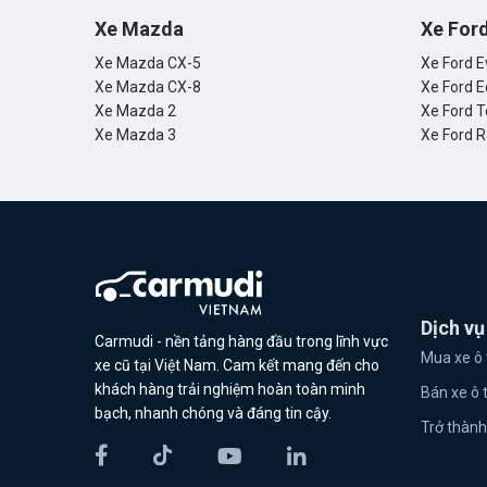
Xe Mazda
Xe For
Xe Mazda CX-5
Xe Ford E
Xe Mazda CX-8
Xe Ford E
Xe Mazda 2
Xe Ford T
Xe Mazda 3
Xe Ford 
Dịch vụ
Carmudi - nền tảng hàng đầu trong lĩnh vực
Mua xe ô 
xe cũ tại Việt Nam. Cam kết mang đến cho
khách hàng trải nghiệm hoàn toàn minh
Bán xe ô 
bạch, nhanh chóng và đáng tin cậy.
Trở thành