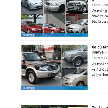
5 năm trước
Với mức gi
chiếc xe c
Đâu là ưu
xe đó?
Xe cũ tầ
Innova, 
Lander ?
5 năm trước
Với khoản t
xe 7 chỗ c
và lựa chọ
Ford Evere
Gọi ý ch