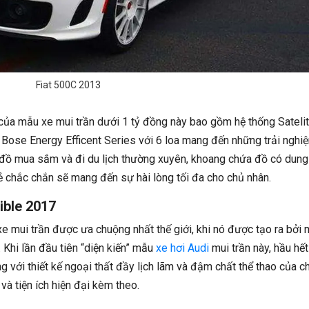
Fiat 500C 2013
 của mẫu xe mui trần dưới 1 tỷ đồng này bao gồm hệ thống Sateli
 Bose Energy Efficent Series với 6 loa mang đến những trải nghi
ín đồ mua sắm và đi du lịch thường xuyên, khoang chứa đồ có dung
rẻ chắc chắn sẽ mang đến sự hài lòng tối đa cho chủ nhân.
ible 2017
e mui trần được ưa chuộng nhất thế giới, khi nó được tạo ra bởi 
 Khi lần đầu tiên “diện kiến” mẫu
xe hơi Audi
mui trần này, hầu hết
với thiết kế ngoại thất đầy lịch lãm và đậm chất thể thao của c
ị và tiện ích hiện đại kèm theo.