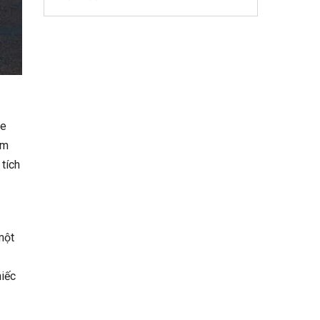
te
ệm
 tích
một
hiếc