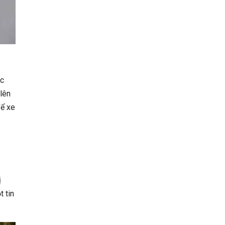
ác
lên
để xe
ị
 tin