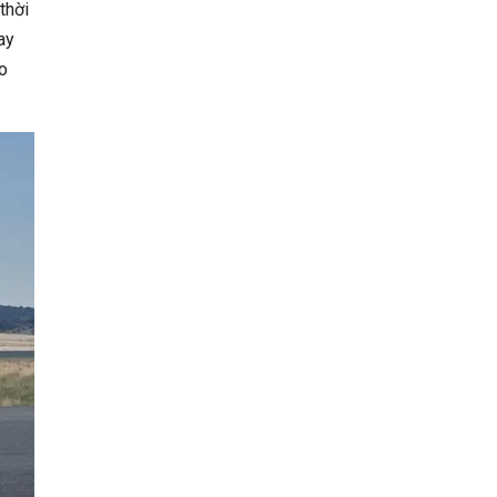
thời
ay
o