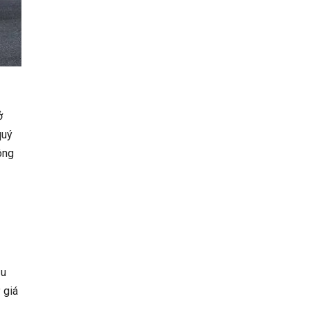
ở
quý
ông
ầu
 giá