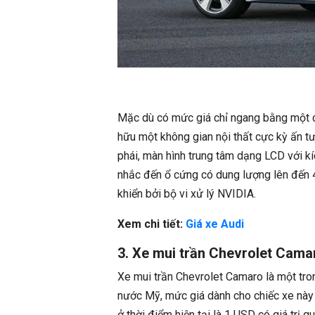
Mặc dù có mức giá chỉ ngang bằng một ch
hữu một không gian nội thất cực kỳ ấn t
phái, màn hình trung tâm dạng LCD với kí
nhắc đến ổ cứng có dung lượng lên đến 4
khiển bởi bộ vi xử lý NVIDIA.
Xem chi tiết:
Giá xe Audi
3. Xe mui trần Chevrolet Cama
Xe mui trần Chevrolet Camaro là một tro
nước Mỹ, mức giá dành cho chiếc xe này 
ở thời điểm hiện tại là 1 USD có giá trị q