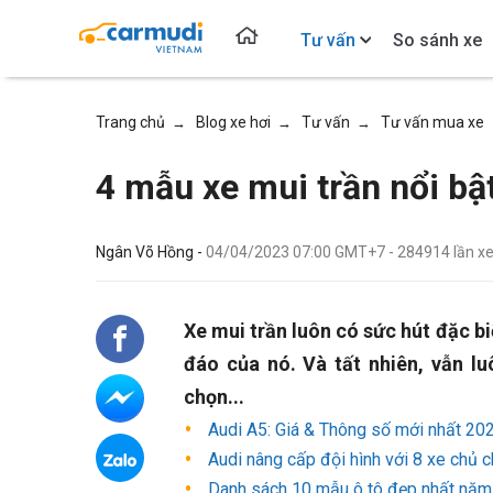
Tư vấn
So sánh xe
Trang chủ
Blog xe hơi
Tư vấn
Tư vấn mua xe
→
→
→
4 mẫu xe mui trần nổi bậ
Ngân Võ Hồng -
04/04/2023 07:00 GMT+7
-
284914
lần 
Xe mui trần luôn có sức hút đặc bi
đáo của nó. Và tất nhiên, vẫn l
chọn...
Audi A5: Giá & Thông số mới nhất 20
Audi nâng cấp đội hình với 8 xe chủ c
Danh sách 10 mẫu ô tô đẹp nhất nă