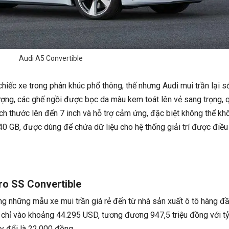
Audi A5 Convertible
iếc xe trong phân khúc phổ thông, thế nhưng Audi mui trần lại s
ượng, các ghế ngồi được bọc da màu kem toát lên vẻ sang trọng, 
ch thước lên đến 7 inch và hỗ trợ cảm ứng, đặc biệt không thể kh
0 GB, được dùng để chứa dữ liệu cho hệ thống giải trí được điều
ro SS Convertible
ng những mẫu xe mui trần giá rẻ đến từ nhà sản xuất ô tô hàng đ
chỉ vào khoảng 44.295 USD, tương đương 947,5 triệu đồng với tỷ
uy đổi là 22.000 đồng.