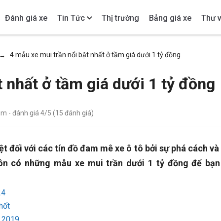
Đánh giá xe
Tin Tức
Thị trường
Bảng giá xe
Thư v
4 mẫu xe mui trần nổi bật nhất ở tầm giá dưới 1 tỷ đồng
→
t nhất ở tầm giá dưới 1 tỷ đồng
xem
- đánh giá
4
/5 (
15
đánh giá)
ệt đối với các tín đồ đam mê xe ô tô bởi sự phá cách và
uôn có những mẫu xe mui trần dưới 1 tỷ đồng để bạn
24
hốt
m 2019