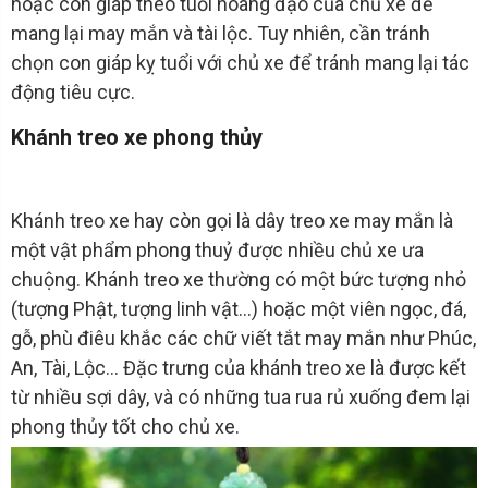
hoặc con giáp theo tuổi hoàng đạo của chủ xe để
mang lại may mắn và tài lộc. Tuy nhiên, cần tránh
chọn con giáp kỵ tuổi với chủ xe để tránh mang lại tác
động tiêu cực.
Khánh treo xe phong thủy
Khánh treo xe hay còn gọi là dây treo xe may mắn là
một vật phẩm phong thuỷ được nhiều chủ xe ưa
chuộng. Khánh treo xe thường có một bức tượng nhỏ
(tượng Phật, tượng linh vật...) hoặc một viên ngọc, đá,
gỗ, phù điêu khắc các chữ viết tắt may mắn như Phúc,
An, Tài, Lộc... Đặc trưng của khánh treo xe là được kết
từ nhiều sợi dây, và có những tua rua rủ xuống đem lại
phong thủy tốt cho chủ xe.