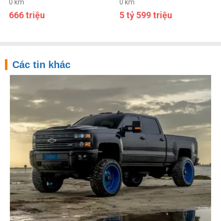
0 km
0 km
666 triệu
5 tỷ 599 triệu
Các tin khác