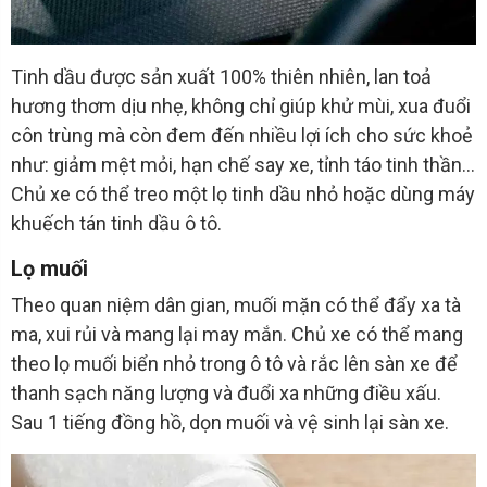
Tinh dầu được sản xuất 100% thiên nhiên, lan toả
hương thơm dịu nhẹ, không chỉ giúp khử mùi, xua đuổi
côn trùng mà còn đem đến nhiều lợi ích cho sức khoẻ
như: giảm mệt mỏi, hạn chế say xe, tỉnh táo tinh thần…
Chủ xe có thể treo một lọ tinh dầu nhỏ hoặc dùng máy
khuếch tán tinh dầu ô tô.
Lọ muối
Theo quan niệm dân gian, muối mặn có thể đẩy xa tà
ma, xui rủi và mang lại may mắn. Chủ xe có thể mang
theo lọ muối biển nhỏ trong ô tô và rắc lên sàn xe để
thanh sạch năng lượng và đuổi xa những điều xấu.
Sau 1 tiếng đồng hồ, dọn muối và vệ sinh lại sàn xe.