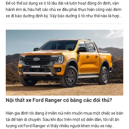
Để có thể sử dụng xe ô tô lâu dài và luôn hoạt động ổn định, vận
hành êm ái, hầu hết các chủ xe đều phải thực hiện công việc đem
xe đi bảo dưỡng định kỳ. Vậy bảo dưỡng ô tô như thế nào là hợp
lý? Quy trình và thời gian đi bảo dưỡng ra sao? Cùng theo dõi chi
tiết trong bài viết dưới đây từ Carmudi.
Nội thất xe Ford Ranger có bằng các đối thủ?
Hiện gia đình tôi đang ở miền núi nên muốn mua một chiếc xe bán
tải để tiện di chuyển. Sau khi đọc trên một số diễn đàn, tôi rất ấn
tượng với Ford Ranger vì thấy nhiều người khen mẫu xe này