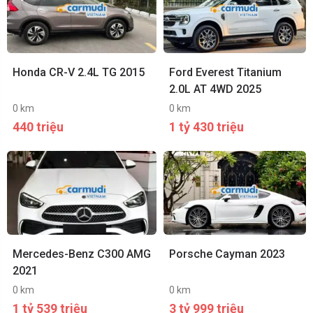
Honda CR-V 2.4L TG 2015
Ford Everest Titanium
2.0L AT 4WD 2025
0 km
0 km
440 triệu
1 tỷ 430 triệu
Mercedes-Benz C300 AMG
Porsche Cayman 2023
2021
0 km
0 km
1 tỷ 539 triệu
3 tỷ 999 triệu