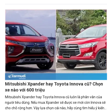
mạnh mẽ và cứng cáp hơn hẳn những mẫu xe khác. Tôi cảm thấy
rất phân vân. Rất mong được giải đáp (Ngọc Hải).
Mitsubishi Xpander hay Toyota Innova cũ? Chọn
xe nào với 600 triệu
Mitsubishi Xpander hay Toyota Innova cũ luôn là phân vân của
người tiêu dùng. Nếu mua Xpander sẽ được xe mới còn Innova sẽ
cho chỗ rộng hơn. Vậy lựa chọn cái nào, hãy cùng tìm hiểu ý kiến