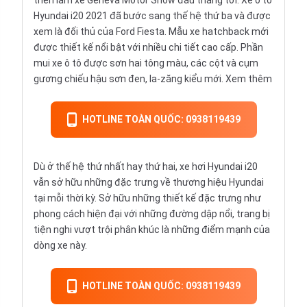
triển lãm xe Geneva Motor Show đầu tháng tới. Xe ô tô
Hyundai i20 2021 đã bước sang thế hệ thứ ba và được
xem là đối thủ của Ford Fiesta. Mẫu xe hatchback mới
được thiết kế nổi bật với nhiều chi tiết cao cấp. Phần
mui xe ô tô được sơn hai tông màu, các cột và cụm
gương chiếu hậu sơn đen, la-zăng kiểu mới.
Xem thêm
HOTLINE TOÀN QUỐC: 0938119439
Dù ở thế hệ thứ nhất hay thứ hai,
xe hơi
Hyundai i20
vẫn sở hữu những đặc trưng về thương hiệu Hyundai
tại mỗi thời kỳ. Sở hữu những thiết kế đặc trưng như
phong cách hiện đại với những đường dập nổi, trang bị
tiện nghi vượt trội phân khúc là những điểm mạnh của
dòng xe này.
HOTLINE TOÀN QUỐC: 0938119439