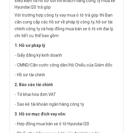
Điều kiện và hồ sơ đối với khách hàng công ty mua xe
Hyundai I20 trả góp
Với trường hợp công ty vay
mua ô tô trả góp
thì Bạn
cần cung cấp các hồ sơ về pháp lý công ty, hồ sơ tài
chính công ty và hợp đồng mua bán xe ô tô với đại lý,
chi tiết cụ thể bao gồm:
1. Hồ sơ pháp lý
- Giấy đăng ký kinh doanh
- CMND/Căn cước công dân/Hộ Chiếu của Giám đốc
- Hồ sơ tài chính
2. Báo cáo tài chính
- Tờ khai hóa đơn VAT
- Sao kê tài khoản ngân hàng công ty
3. Hồ sơ mục đích vay vốn:
- Hợp đồng mua bán xe ô tô Hyundai I20