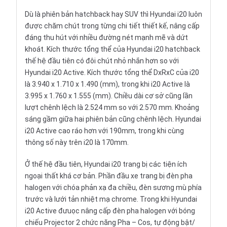
Dù là phiên bản hatchback hay SUV thì Hyundai i20 luôn
được chăm chút trong từng chi tiết thiết kế, nâng cấp
đáng thu hút với nhiều đường nét mạnh mẽ và dứt
khoát. Kích thước tổng thể của Hyundai i20 hatchback
thế hệ đầu tiên có đôi chút nhỏ nhắn hơn so với
Hyundai i20 Active. Kích thước tổng thể DxRxC của i20
là 3.940 x 1.710 x 1.490 (mm), trong khi i20 Active là
3.995 x 1.760 x 1.555 (mm). Chiều dài cơ sở cũng lần
lượt chênh lệch là 2.524 mm so với 2.570 mm. Khoảng
sáng gầm giữa hai phiên bản cũng chênh lệch. Hyundai
i20 Active cao ráo hơn với 190mm, trong khi cùng
thông số này trên i20 là 170mm.
Ở thế hệ đầu tiên, Hyundai i20 trang bị các tiện ích
ngoại thất khá cơ bản. Phần đầu xe trang bị đèn pha
halogen với chóa phản xạ đa chiều, đèn sương mù phía
trước và lưới tản nhiệt mạ chrome. Trong khi Hyundai
i20 Active đưuọc nâng cấp đèn pha halogen với bóng
chiếu Projector 2 chức năng Pha – Cos, tự động bật/