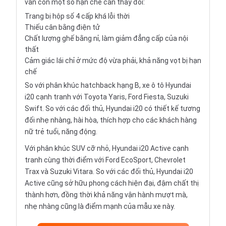
vẫn còn một số hạn chế cần thay đổi:
Trang bị hộp số 4 cấp khá lỗi thời
Thiếu cân bằng điện tử
Chất lượng ghế bằng nỉ, làm giảm đẳng cấp của nội
thất
Cảm giác lái chỉ ở mức độ vừa phải, khả năng vọt bị hạn
chế
So với phân khúc hatchback hạng B, xe ô tô Hyundai
i20 cạnh tranh với
Toyota Yaris
,
Ford Fiesta
,
Suzuki
Swift
. So với các đối thủ, Hyundai i20 có thiết kế tương
đối nhẹ nhàng, hài hòa, thích hợp cho các khách hàng
nữ trẻ tuổi, năng động.
Với phân khúc SUV cỡ nhỏ, Hyundai i20 Active cạnh
tranh cùng thời điểm với Ford
EcoSport
,
Chevrolet
Trax
và
Suzuki Vitara
. So với các đối thủ, Hyundai i20
Active cũng sở hữu phong cách hiện đại, đậm chất thị
thành hơn, đồng thời khả năng vận hành mượt mà,
nhẹ nhàng cũng là điểm mạnh của mẫu xe này.