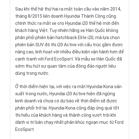
Sau khi thế hệ thứ hai ra mắt toàn cầu vào năm 2014,
tháng 8/2015 liên doanh
Hyundai Thành Công
cũng
chính thức ra mắt xe oto Hyundai i20 thế hệ mới đến
khách hàng Việt. Tuy nhiên hãng xe Hàn Quốc không
phân phối phiên bản
hatchback
Elite i20, mà lựa chọn
phiên bản
SUV
đô thị i20 Active với cấu trúc gầm được
nâng cao, linh hoạt với nhiều điều kiện vận hành hơn để
cạnh tranh với
Ford EcoSport
. Và mẫu xe Hàn Quốc đã
sớm thu hút sự quan tâm của đông đảo người tiêu
dùng trong nước.
Ở thời điểm hiện tại, với việc ra mắt Hyundai Kona sản
xuất trong nước, Hyundai i20 Active hiện đã ngừng
kinh doanh và chưa có dự báo về thời điểm sẽ được
phân phối trở lại.
Hyundai Kona
cũng đáp ứng quá tốt
thị hiếu của khách hàng và thành công vượt trội khi
dành vị trí bán chạy nhất phân khúc ngoạn mục từ Ford
EcoSport.