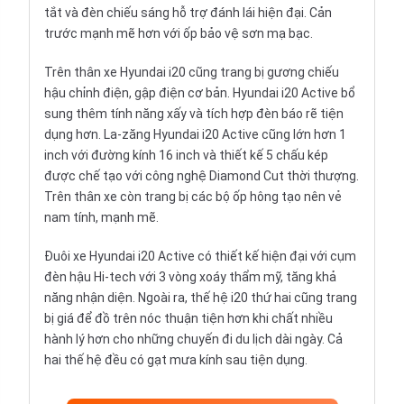
tắt và đèn chiếu sáng hỗ trợ đánh lái hiện đại. Cản
trước mạnh mẽ hơn với ốp bảo vệ sơn mạ bạc.
Trên thân xe Hyundai i20 cũng trang bị gương chiếu
hậu chỉnh điện, gập điện cơ bản. Hyundai i20 Active bổ
sung thêm tính năng xấy và tích hợp đèn báo rẽ tiện
dụng hơn. La-zăng Hyundai i20 Active cũng lớn hơn 1
inch với đường kính 16 inch và thiết kế 5 chấu kép
được chế tạo với công nghệ Diamond Cut thời thượng.
Trên thân xe còn trang bị các bộ ốp hông tạo nên vẻ
nam tính, mạnh mẽ.
Đuôi xe Hyundai i20 Active có thiết kế hiện đại với cụm
đèn hậu Hi-tech với 3 vòng xoáy thẩm mỹ, tăng khả
năng nhận diện. Ngoài ra, thế hệ i20 thứ hai cũng trang
bị giá để đồ trên nóc thuận tiện hơn khi chất nhiều
hành lý hơn cho những chuyến đi du lịch dài ngày. Cả
hai thế hệ đều có gạt mưa kính sau tiện dụng.