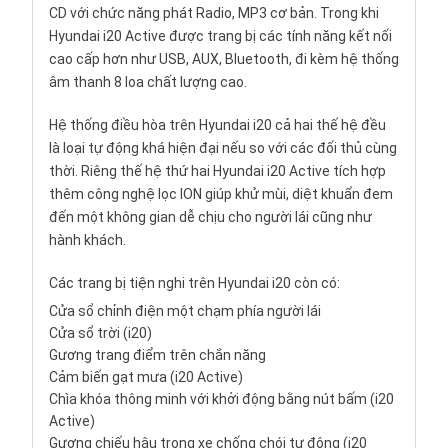
CD với chức năng phát Radio, MP3 cơ bản. Trong khi
Hyundai i20 Active được trang bị các tính năng kết nối
cao cấp hơn như USB, AUX, Bluetooth, đi kèm hệ thống
âm thanh 8 loa chất lượng cao.
Hệ thống điều hòa trên Hyundai i20 cả hai thế hệ đều
là loại tự động khá hiện đại nếu so với các đối thủ cùng
thời. Riêng thế hệ thứ hai Hyundai i20 Active tích hợp
thêm công nghệ lọc ION giúp khử mùi, diệt khuẩn đem
đến một không gian dễ chịu cho người lái cũng như
hành khách.
Các trang bị tiện nghi trên Hyundai i20 còn có:
Cửa sổ chỉnh điện một chạm phía người lái
Cửa sổ trời (i20)
Gương trang điểm trên chắn năng
Cảm biến gạt mưa (i20 Active)
Chìa khóa thông minh với khởi động bằng nút bấm (i20
Active)
Gương chiếu hậu trong xe chống chói tự động (i20