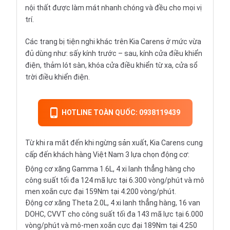
nội thất được làm mát nhanh chóng và đều cho mọi vị
trí.
Các trang bị tiện nghi khác trên Kia Carens ở mức vừa
đủ dùng như: sấy kính trước – sau, kính cửa điều khiển
điện, thảm lót sàn, khóa cửa điều khiển từ xa, cửa sổ
trời điều khiển điện.
HOTLINE TOÀN QUỐC: 0938119439
Từ khi ra mắt đến khi ngừng sản xuất, Kia Carens cung
cấp đến khách hàng Việt Nam 3 lựa chọn động cơ:
Động cơ xăng Gamma 1.6L, 4 xi lanh thẳng hàng cho
công suất tối đa 124 mã lực tại 6.300 vòng/phút và mô
men xoắn cực đại 159Nm tại 4.200 vòng/phút.
Động cơ xăng Theta 2.0L, 4 xi lanh thẳng hàng, 16 van
DOHC, CVVT cho công suất tối đa 143 mã lực tại 6.000
vòng/phút và mô-men xoắn cực đại 189Nm tại 4.250