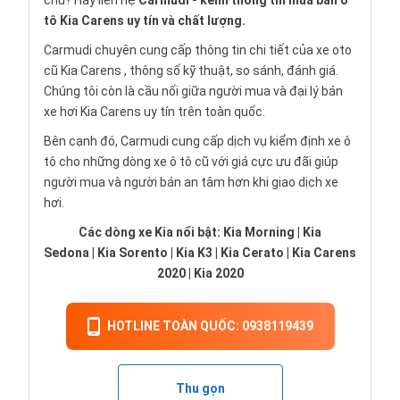
chủ? Hãy liên hệ
Carmudi
- kênh thông tin mua bán ô
tô Kia Carens uy tín và chất lượng.
Carmudi chuyên cung cấp thông tin chi tiết của
xe oto
cũ
Kia Carens , thông số kỹ thuật, so sánh, đánh giá.
Chúng tôi còn là cầu nối giữa người mua và đại lý bán
xe hơi Kia Carens uy tín trên toàn quốc.
Bên cạnh đó, Carmudi cung cấp dịch vụ
kiểm định xe ô
tô
cho những dòng xe ô tô cũ với giá cực ưu đãi giúp
người mua và người bán an tâm hơn khi giao dịch xe
hơi.
Các dòng xe Kia nổi bật:
Kia Morning
|
Kia
Sedona
|
Kia Sorento
|
Kia K3
|
Kia Cerato
|
Kia Carens
2020
|
Kia 2020
HOTLINE TOÀN QUỐC: 0938119439
Thu gọn