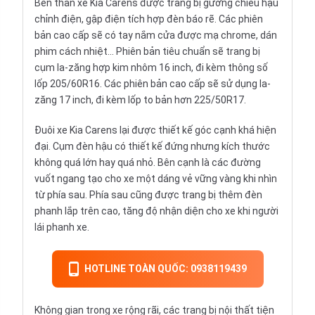
Bên thân xe Kia Carens được trang bị gương chiếu hậu
chỉnh điện, gập điện tích hợp đèn báo rẽ. Các phiên
bản cao cấp sẽ có tay nắm cửa được mạ chrome, dán
phim cách nhiệt… Phiên bản tiêu chuẩn sẽ trang bị
cụm la-zăng hợp kim nhôm 16 inch, đi kèm thông số
lốp 205/60R16. Các phiên bản cao cấp sẽ sử dụng la-
zăng 17 inch, đi kèm lốp to bản hơn 225/50R17.
Đuôi xe Kia Carens lại được thiết kế góc cạnh khá hiện
đại. Cụm đèn hậu có thiết kế đứng nhưng kích thước
không quá lớn hay quá nhỏ. Bên cạnh là các đường
vuốt ngang tạo cho xe một dáng vẻ vững vàng khi nhìn
từ phía sau. Phía sau cũng được trang bị thêm đèn
phanh lắp trên cao, tăng độ nhận diện cho xe khi người
lái phanh xe.
HOTLINE TOÀN QUỐC: 0938119439
Không gian trong xe rộng rãi, các trang bị
nội thất
tiện