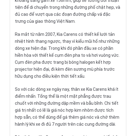
khoảng sáng gầm xe 156mm, giúp xe tương đối thuận
tiện để di chuyển trong những đường phố chật hẹp, và
đủ cao để vượt qua các đoạn đường chấp vá đặc
trưng của giao thông Việt Nam.
Ra mắt từ năm 2007, Kia Carens có thiết kế lưới tản
nhiệt hình thang ngược, thay vì kiểu mũi hổ như những
dòng xe hiện đại. Trong khi đó phần đầu xe có phần
hiền hòa với thiết kế cụm đèn pha to và hơi vuông vức.
Cụm đèn pha được trang bị bóng halogen kết hợp
projector hiện đại, đi kèm đèn sương mù phía trước
hữu dụng cho điều kiện thời tiết xấu.
So với các dòng xe ngày nay, thân xe Kia Carens khá ít
điểm nhấn. Tổng thể là một mặt phẳng được trau
chuốt với những đường dập mềm và bẫu bĩnh. Chi tiết
giá trị nhất có lẽ là giá nóc hợp kim nhôm được tích
hợp sẵn, có thể dùng để gá thêm giá nóc và chở thêm
hành lý khi xe đi đủ 7 người trên các cung đường dài.