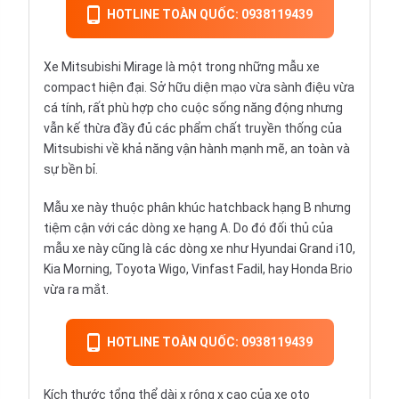
HOTLINE TOÀN QUỐC: 0938119439
Xe Mitsubishi Mirage là một trong những mẫu xe
compact hiện đại. Sở hữu diện mạo vừa sành điệu vừa
cá tính, rất phù hợp cho cuộc sống năng động nhưng
vẫn kế thừa đầy đủ các phẩm chất truyền thống của
Mitsubishi
về khả năng vận hành mạnh mẽ, an toàn và
sự bền bỉ.
Mẫu xe này thuộc phân khúc
hatchback
hạng B nhưng
tiệm cận với các dòng xe hạng A. Do đó đối thủ của
mẫu xe này cũng là các dòng xe như
Hyundai Grand i10
,
Kia Morning
,
Toyota Wigo
,
Vinfast Fadil
, hay
Honda Brio
vừa ra mắt.
HOTLINE TOÀN QUỐC: 0938119439
Kích thước tổng thể dài x rộng x cao của xe oto