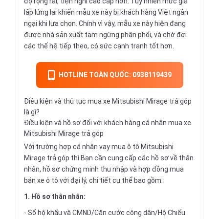
độ rộng rãi, tiện nghi cao cấp hơn. Tuy nhiên mức giá
lấp lửng lại khiến mẫu xe này bị khách hàng Việt ngần
ngại khi lựa chọn. Chính vì vậy, mẫu xe này hiện đang
được nhà sản xuất tạm ngừng phân phối, và chờ đợi
các thế hệ tiếp theo, có sức cạnh tranh tốt hơn.
HOTLINE TOÀN QUỐC: 0938119439
Điều kiện và thủ tục mua xe Mitsubishi Mirage trả góp
là gì?
Điều kiện và hồ sơ đối với khách hàng cá nhân mua xe
Mitsubishi Mirage trả góp
Với trường hợp cá nhân vay
mua ô tô Mitsubishi
Mirage trả góp
thì Bạn cần cung cấp các hồ sơ về thân
nhân, hồ sơ chứng minh thu nhập và hợp đồng mua
bán xe ô tô với đại lý, chi tiết cụ thể bao gồm:
1. Hồ sơ thân nhân:
- Sổ hộ khẩu và CMND/Căn cước công dân/Hộ Chiếu