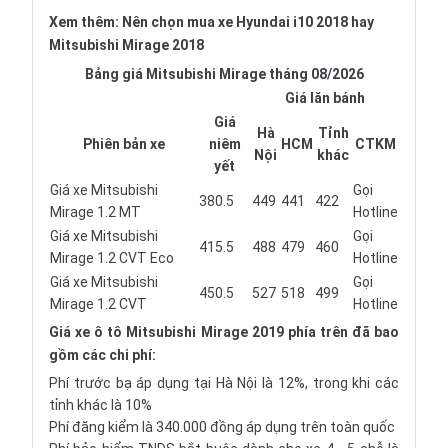
Xem thêm:
Nên chọn mua xe Hyundai i10 2018 hay
Mitsubishi Mirage 2018
Bảng giá Mitsubishi Mirage tháng 08/2026
Giá lăn bánh
Giá
Hà
Tỉnh
Phiên bản xe
niêm
HCM
CTKM
Nội
khác
yết
Giá xe Mitsubishi
Gọi
380.5
449
441
422
Mirage 1.2 MT
Hotline
Giá xe Mitsubishi
Gọi
415.5
488
479
460
Mirage 1.2 CVT Eco
Hotline
Giá xe Mitsubishi
Gọi
450.5
527
518
499
Mirage 1.2 CVT
Hotline
Giá
xe ô tô
Mitsubishi Mirage 2019 phía trên đã bao
gồm các chi phí:
Phí trước bạ áp dụng tại Hà Nội là 12%, trong khi các
tỉnh khác là 10%
Phí đăng kiểm là 340.000 đồng áp dụng trên toàn quốc