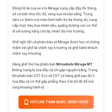
Đồng hồ lái của xe oto Mirage cung cấp đầy đủ thông
số cơ bản như tốc độ, vòng tua và báo xăng. Trung
tâm có thêm mộ màn hình hiển thị đa thông tin, cung
cấp mức tiêu hoa nhiên liệu, quãng đường còn có thể
đi với lượng xăng còn lại, nhiệt độ môi trường…
Ghế ngồi tất cả phiên bản xe Mirage được bọc nỉ chống
thấm với ghế lái chỉnh tay 6 hướng và ghế hành khách
chỉnh tay 4 hướng.
Hàng ghế thứ hai phiên bản
Mitsubishi Mirage MT
không trang bị tựa đầu và chỉ gập nguyên băng. Trong
khi phiên bản CVT Eco và CVT có hàng ghế sau đủ 3
tựa đầu và có thể gặp phẳng theo tỉ lệ 60:40 để mở
rộng khoang hành lý.
HOTLINE TOÀN QUỐC: 0938119439