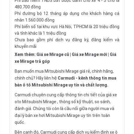
Phí bảo hiểm TNDS bắt buộc dành cho xe 4 - 5 chỗ là
480.700 đồng
Phí đường bộ 12 tháng áp dụng cho khách hàng cá
nhân 1.560.000 đồng
Phí biển số tại khu vực Hà Nội, TPHCM là 20 triệu đồng
và tỉnh khác là 1 triệu đồng
Chưa bao gồm phí dịch vụ đăng ký, đăng kiểm và
khuyến mãi
Xem thêm:
Giá xe Mirage cũ
|
Giá xe Mirage mới
|
Giá
xe Mirage trả góp
Bạn muốn mua Mitsubishi Mirage giá rẻ, chính hãng,
chính chủ? Hãy liên hệ
Carmudi
- kênh thông tin mua
bán ô tô Mitsubishi Mirage uy tín và chất lượng.
Carmudi chuyên cung cấp thông tin chi tiết của
giá xe
oto
Mitsubishi Mirage , thông số kỹ thuật, so sánh,
đánh giá. Chúng tôi còn là cầu nối giữa người mua và
đại lý bán xe hơi Mitsubishi Mirage uy tín trên toàn
quốc.
Bên cạnh đó, Carmudi cung cấp dịch vụ
kiểm định xe ô