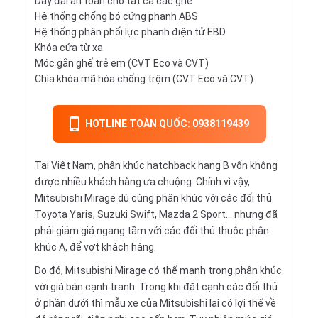
Dây đai an toàn cho tất cả các ghế
Hệ thống chống bó cứng phanh ABS
Hệ thống phân phối lực phanh điện tử EBD
Khóa cửa từ xa
Móc gắn ghế trẻ em (CVT Eco và CVT)
Chìa khóa mã hóa chống trộm (CVT Eco và CVT)
HOTLINE TOÀN QUỐC: 0938119439
Tại Việt Nam, phân khúc hatchback hạng B vốn không
được nhiều khách hàng ưa chuộng. Chính vì vậy,
Mitsubishi Mirage dù cùng phân khúc với các đối thủ
Toyota Yaris, Suzuki Swift, Mazda 2 Sport... nhưng đã
phải giảm giá ngang tầm với các đối thủ thuộc phân
khúc A, để vợt khách hàng.
Do đó, Mitsubishi Mirage có thế mạnh trong phân khúc
với giá bán cạnh tranh. Trong khi đặt cạnh các đối thủ
ở phần dưới thì mẫu xe của Mitsubishi lại có lợi thế về