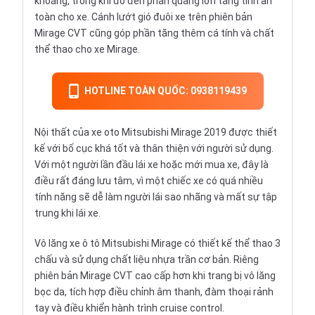
khoáng, trong khi đó đèn phản quang lớn tăng tính an
toàn cho xe. Cánh lướt gió đuôi xe trên phiên bản
Mirage CVT cũng góp phần tăng thêm cá tính và chất
thể thao cho xe Mirage.
HOTLINE TOÀN QUỐC: 0938119439
Nội thất của xe oto Mitsubishi Mirage 2019 được thiết
kế với bố cục khá tốt và thân thiện với người sử dụng.
Với một người lần đầu lái xe hoặc mới mua xe, đây là
điều rất đáng lưu tâm, vì một chiếc xe có quá nhiều
tính năng sẽ dễ làm người lái sao nhãng và mất sự tập
trung khi lái xe.
Vô lăng xe ô tô Mitsubishi Mirage có thiết kế thể thao 3
chấu và sử dụng chất liệu nhựa trần cơ bản. Riêng
phiên bản Mirage CVT cao cấp hơn khi trang bị vô lăng
bọc da, tích hợp điều chỉnh âm thanh, đàm thoại rảnh
tay và điều khiển hành trình cruise control.