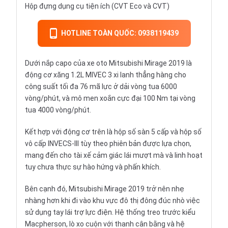
Hộp đựng dụng cụ tiện ích (CVT Eco và CVT)
HOTLINE TOÀN QUỐC: 0938119439
Dưới nắp capo của xe oto Mitsubishi Mirage 2019 là
động cơ xăng 1.2L MIVEC 3 xi lanh thẳng hàng cho
công suất tối đa 76 mã lực ở dải vòng tua 6000
vòng/phút, và mô men xoắn cực đại 100 Nm tại vòng
tua 4000 vòng/phút.
Kết hợp với động cơ trên là hộp số sàn 5 cấp và hộp số
vô cấp INVECS-III tùy theo phiên bản được lựa chọn,
mang đến cho tài xế cảm giác lái mượt mà và linh hoạt
tuy chưa thực sự hào hứng và phấn khích.
Bên cạnh đó,
Mitsubishi Mirage 2019
trở nên nhẹ
nhàng hơn khi đi vào khu vực đô thị đông đúc nhò việc
sử dụng tay lái trợ lực điện. Hệ thống treo trước kiểu
Macpherson, lò xo cuộn với thanh cân bằng và hệ