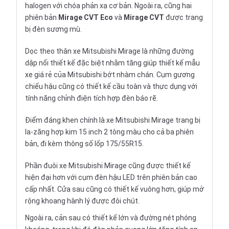
halogen với chóa phản xạ cơ bản. Ngoài ra, cũng hai
phiên bản
Mirage
CVT Eco
và
Mirage
CVT
được trang
bị đèn sương mù.
Dọc theo thân xe Mitsubishi Mirage là những đường
dập nổi thiết kế đặc biệt nhằm tăng giúp thiết kế mẫu
xe giá rẻ của Mitsubishi bớt nhàm chán. Cụm gương
chiếu hậu cũng có thiết kế cầu toàn và thực dụng với
tính năng chỉnh điện tích hợp đèn báo rẽ.
Điểm đáng khen chính là xe Mitsubishi Mirage trang bị
la-zăng hợp kim 15 inch 2 tông màu cho cả ba phiên
bản, đi kèm thông số lốp 175/55R15.
Phần đuôi xe Mitsubishi Mirage cũng được thiết kế
hiện đại hơn với cụm đèn hậu LED trên phiên bản cao
cấp nhất. Cửa sau cũng có thiết kế vuông hơn, giúp mở
rộng khoang hành lý được đôi chút.
Ngoài ra, cản sau có thiết kế lớn và đường nét phóng