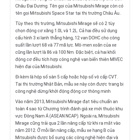
Châu Đại Dương. Tên gọi của Mitsubishi Mirage còn có
tên gọi Mitsubishi Space Star tại thị trường Châu Âu..
Tùy theo thị trường, Mitsubishi Mirage sẽ có 2 tùy
chọn động cơ xăng 1.0L và 1.2L. Cả hai đều sử dụng
cấu hình 3 xi lanh thẳng hàng, 12 van DOHC cho công
suất lần lượt 68 và 77 mã lực. Mô-men xoắn của xe
cũng lần lượt là 86 và 100 Nm. Đặc biệt, cả hai khối
động cơ đều tích hợp công nghệ van biến thiên MIVEC
hiện đại của Mitsubishi.
Đi kèm là hộp số sàn 5 cấp hoặc hộp số vô cấp CVT.
Tại thị trường Nhật Bản, mẫu xe này còn được trang bị
công nghệ dừng/khởi động động cơ thông minh
Vào năm 2013, Mitsubishi Mirage đạt tiêu chuẩn an
toàn 4 sao từ Chương trình đánh giá xe mới thuộc khu
vực Đông Nam Á (ASEAN NCAP). Ngoài ra, Mitsubishi
Mirage cũng trải qua 2 lần nâng cấp từ khi ra mắt vào
năm 2012. Ở mỗi lần nâng cấp, mẫu xe hạng B của
Mitsubishi được bổ sung các công nghệ hiện đại và