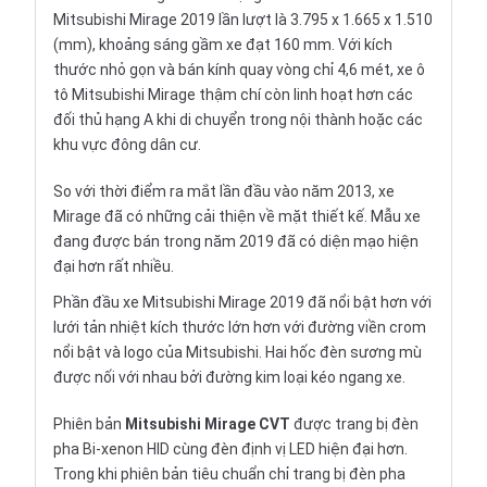
Mitsubishi Mirage 2019 lần lượt là 3.795 x 1.665 x 1.510
(mm), khoảng sáng gầm xe đạt 160 mm. Với kích
thước nhỏ gọn và bán kính quay vòng chỉ 4,6 mét, xe ô
tô Mitsubishi Mirage thậm chí còn linh hoạt hơn các
đối thủ hạng A khi di chuyển trong nội thành hoặc các
khu vực đông dân cư.
So với thời điểm ra mắt lần đầu vào năm 2013, xe
Mirage đã có những cải thiện về mặt thiết kế. Mẫu xe
đang được bán trong năm 2019 đã có diện mạo hiện
đại hơn rất nhiều.
Phần đầu xe
Mitsubishi Mirage 2019
đã nổi bật hơn với
lưới tản nhiệt kích thước lớn hơn với đường viền crom
nổi bật và logo của Mitsubishi. Hai hốc đèn sương mù
được nối với nhau bởi đường kim loại kéo ngang xe.
Phiên bản
Mitsubishi Mirage CVT
được trang bị đèn
pha Bi-xenon HID cùng đèn định vị LED hiện đại hơn.
Trong khi phiên bản tiêu chuẩn chỉ trang bị đèn pha