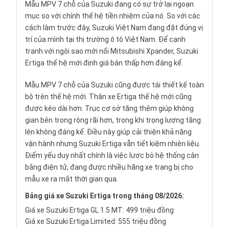
Mẫu MPV
7 chỗ
của Suzuki đang có sự trở lại ngoạn
mục so với chính thế hệ tiền nhiệm của nó. So với các
cách làm trước đây, Suzuki Việt Nam đang đặt đúng vị
trí của mình tại thị trường ô tô Việt Nam. Để cạnh
tranh với ngôi sao mới nổi
Mitsubishi Xpander
, Suzuki
Ertiga thế hệ mới định giá bán thấp hơn đáng kể.
Mẫu MPV 7 chỗ
của Suzuki cũng được tái thiết kế toàn
bộ trên thế hệ mới. Thân xe Ertiga thế hệ mới cũng
được kéo dài hơn. Trục cơ sở tăng thêm giúp không
gian bên trong rộng rãi hơn, trong khi trọng lượng tăng
lên không đáng kể. Điều này giúp cải thiện khả năng
vận hành nhưng Suzuki Ertiga vẫn tiết kiệm nhiên liệu.
Điểm yếu duy nhất chính là việc lược bỏ hệ thống cân
bằng điện tử, đang được nhiều hãng xe trang bị cho
mẫu xe ra mắt thời gian qua.
Bảng giá xe Suzuki Ertiga trong tháng 08/2026:
Giá xe Suzuki Ertiga GL 1.5 MT: 499 triệu đồng
Giá xe Suzuki Ertiga Limited: 555 triệu đồng