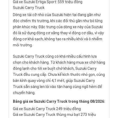
Giá xe Suzuki Ertiga Sport: 559 triệu đồng
Suzuki Carry Truck
Dòng xe tải cỡ nhỏ của
Suzuki
hiện tại đang gần như
độc chiếm thị trường, khi các đối thủ gần như bỏ lửng
phân khúc này. Đặc trưng của dòng xe này của Suzuki
đó là sử dụng động cơ xăng thay vì động cơ dầu, vì vậy
động cơ khá sạch, không tạo ra nhiều khói và ô nhiễm
môi trường.
Suzuki Carry Truck
cũng có khá nhiều cấu hình lựa
chọn cho khách hàng. Từ khách hàng mua xe chở hàng
đông lạnh cho tới xe buýt chở khách, Suzuki Carry
Truck đều cung cấp. Chưa kể kích thước nhỏ gọn, cùng
bán kính quay vòng chỉ 4,1 mét, giúp Suzuki Carry
Truck sẵn sàng len lỏi vào tận hang cùng ngõ hẻm để
chuyển hàng.
Bảng giá xe Suzuki Carry Truck trong tháng 08/2026:
Giá xe Suzuki Carry Truck 249 triệu đồng
Giá xe Suzuki Carry Truck thùng mui bạt 273 triệu