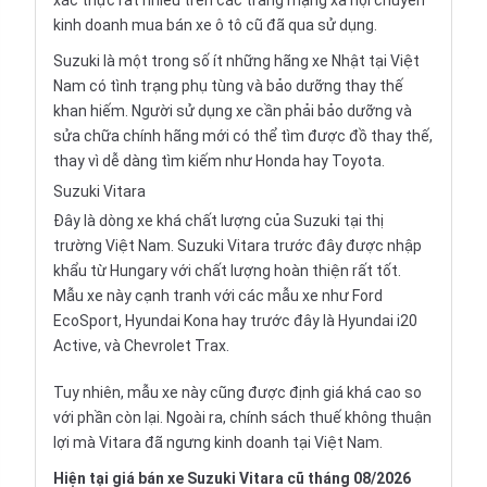
xác thực rất nhiều trên các trang mạng xã hội chuyên
kinh doanh mua bán xe ô tô cũ đã qua sử dụng.
Suzuki là một trong số ít những hãng xe Nhật tại Việt
Nam có tình trạng phụ tùng và bảo dưỡng thay thế
khan hiếm. Người sử dụng xe cần phải bảo dưỡng và
sửa chữa chính hãng mới có thể tìm được đồ thay thế,
thay vì dễ dàng tìm kiếm như
Honda
hay
Toyota.
Suzuki Vitara
Đây là dòng xe khá chất lượng của Suzuki tại thị
trường Việt Nam.
Suzuki Vitara
trước đây được nhập
khẩu từ
Hungary
với chất lượng hoàn thiện rất tốt.
Mẫu xe này cạnh tranh với các mẫu xe như
Ford
EcoSport
,
Hyundai Kona
hay trước đây là
Hyundai i20
Active
, và
Chevrolet Trax
.
Tuy nhiên, mẫu xe này cũng được định giá khá cao so
với phần còn lại. Ngoài ra, chính sách thuế không thuận
lợi mà
Vitara
đã ngưng kinh doanh tại Việt Nam.
Hiện tại giá bán xe Suzuki Vitara cũ tháng 08/2026