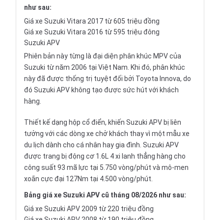
như sau:
Giá xe Suzuki Vitara 2017 từ 605 triệu đồng
Giá xe Suzuki Vitara 2016 từ 595 triệu đông
Suzuki APV
Phiên bản này từng là đại diện phân khúc
MPV
của
Suzuki từ năm 2006 tại Việt Nam. Khi đó, phân khúc
này đã được thống trị tuyệt đối bởi
Toyota Innova
, do
đó Suzuki APV không tạo được sức hút với khách
hàng.
Thiết kế dạng hộp cổ điển, khiến Suzuki APV bị liên
tưởng với các dòng xe chở khách thay vì một mẫu xe
du lịch dành cho cá nhân hay gia đình. Suzuki APV
được trang bị động cơ 1.6L 4 xi lanh thẳng hàng cho
công suất 93 mã lực tại 5.750 vòng/phút và mô-men
xoắn cực đại 127Nm tại 4.500 vòng/phút.
Bảng giá xe Suzuki APV cũ tháng 08/2026 như sau:
Giá xe Suzuki APV 2009 từ 220 triệu đồng
Giá xe Suzuki APV 2008 từ 190 triệu đồng