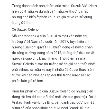
Trong danh sách sản phẩm của mình, Suzuki Việt Nam
hiện có 4 mẫu xe du lịch và 1 mẫu xe thương mại,
nhưng phổ biến ở phân khúc
xe giá rẻ
và xe sử dụng
trong đô thị.
Xe Suzuki Celerio
Mẫu
hatchback
A của Suzuki ra mắt vào năm thị
trường Việt Nam vào cuối năm 2017, tuy nhiên ảnh
hưởng của
Nghị quyết 116
khiến dòng xe này bị chặn
đà tăng trưởng trong năm 2018, không thể đưa xe về
nước và giao cho khách hàng . Thời điểm ra mắt,
Suzuki Celerio được tin tưởng sẽ có giá bán thấp nhất
phân khúc, và mẫu xe này ít nhiều đã được thực hiện
trước khi các nhà lắp ráp đối thủ trong nước ra các
phiên bản giá rẻ hơn.
Hiện tại, phân khúc của Suzuki Celerio có những biến
động rất lớn khi các đối thủ mới liên tục góp mặt. Đó là
Vinfast Fadil
và
Honda Brio
, bên cạnh các gương mặt
sừng sỏ của phân khúc như
Hyundai Grand i10
,
Kia