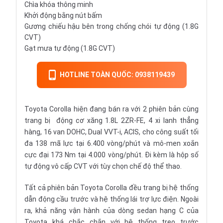
Chìa khóa thông minh
Khởi động bằng nút bấm
Gương chiếu hậu bên trong chống chói tự động (1.8G
CVT)
Gạt mưa tự động (1.8G CVT)
HOTLINE TOÀN QUỐC: 0938119439
Toyota Corolla hiện đang bán ra với 2 phiên bản cùng
trang bị động cơ xăng 1.8L 2ZR-FE, 4 xi lanh thẳng
hàng, 16 van DOHC, Dual VVT-i, ACIS, cho công suất tối
đa 138 mã lực tại 6.400 vòng/phút và mô-men xoắn
cực đại 173 Nm tại 4.000 vòng/phút. Đi kèm là hộp
số
tự động
vô cấp CVT với tùy chọn chế độ thể thao.
Tất cả phiên bản Toyota Corolla đều trang bị hệ thống
dẫn động cầu trước và hệ thống lái trợ lực điện. Ngoài
ra, khả năng vận hành của dòng sedan hạng C của
Toyota khá chắc chắn với hệ thống treo trước