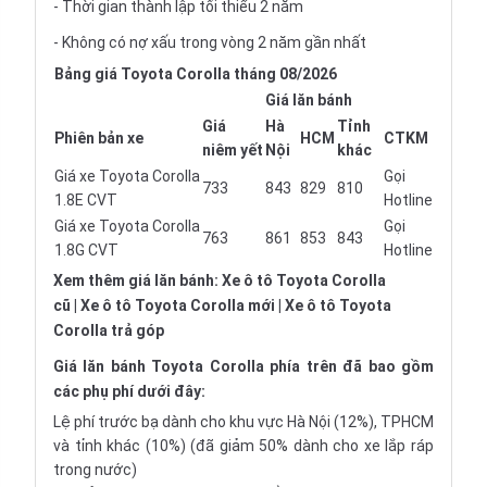
- Thời gian thành lập tối thiểu 2 năm
- Không có nợ xấu trong vòng 2 năm gần nhất
Bảng giá Toyota Corolla tháng 08/2026
Giá lăn bánh
Giá
Hà
Tỉnh
Phiên bản xe
HCM
CTKM
niêm yết
Nội
khác
Giá xe Toyota Corolla
Gọi
733
843
829
810
1.8E CVT
Hotline
Giá xe Toyota Corolla
Gọi
763
861
853
843
1.8G CVT
Hotline
Xem thêm giá lăn bánh:
Xe ô tô Toyota Corolla
cũ
|
Xe ô tô Toyota Corolla mới
|
Xe ô tô Toyota
Corolla trả góp
Giá lăn bánh Toyota Corolla
phía trên đã bao gồm
các phụ phí dưới đây:
Lệ phí trước bạ dành cho khu vực Hà Nội (12%), TPHCM
và tỉnh khác (10%) (đã giảm 50% dành cho xe lắp ráp
trong nước)