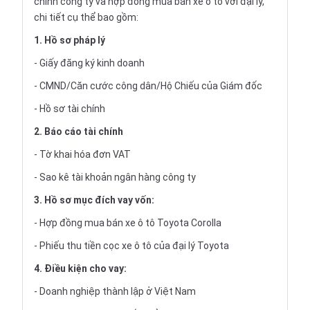
chính công ty và hợp đồng mua bán xe ô tô với đại lý,
chi tiết cụ thể bao gồm:
1. Hồ sơ pháp lý
- Giấy đăng ký kinh doanh
- CMND/Căn cước công dân/Hộ Chiếu của Giám đốc
- Hồ sơ tài chính
2. Báo cáo tài chính
- Tờ khai hóa đơn VAT
- Sao kê tài khoản ngân hàng công ty
3. Hồ sơ mục đích vay vốn:
- Hợp đồng mua bán xe ô tô Toyota Corolla
- Phiếu thu tiền cọc xe ô tô của đại lý Toyota
4. Điều kiện cho vay:
- Doanh nghiệp thành lập ở Việt Nam