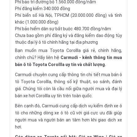
Phí bảo trì đường bộ 1.560.000 đồng/năm
Phí đăng kiểm 340.000 đồng
Phí biển số Hà Nội, TPHCM (20.000.000 đồng) và tỉnh
khác (1.000.000 đồng)
Phí bảo hiểm dân sự bắt buộc 480.700 đồng/năm
Chưa bao gồm phí đăng ký và đăng kiểm dao động tùy
thuộc đại lý ô tô chính hãng tại địa phương
Bạn muốn mua Toyota Corollla giá rẻ, chính hãng,
chính chủ? Hãy liên hệ
Carmudi
- kênh thông tin mua
bán ô tô Toyota Corollla uy tín và chất lượng.
Carmudi chuyên cung cấp thông tin chi tiết
mua bán ô
tô
Toyota Corollla, thông số kỹ thuật, so sánh, đánh
giá. Chúng tôi còn là cầu nối giữa người mua và đại lý
bán xe hơi Corollla uy tín trên toàn quốc.
Bên cạnh đó, Carmudi cung cấp dịch vụ
kiểm định xe ô
tô
cho những dòng
xe ô tô cũ
với giá cực ưu đãi giúp
người mua và người bán an tâm hơn khi giao dịch xe
hơi.