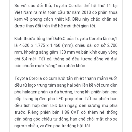
So với các đối thủ, Toyota Corolla thế hệ thứ 11 tại
Việt Nam ra mắt toàn cầu từ năm 2013 có phần thua
kém về phong cách thiết kế. Điều này chắc chắn sẽ
được thay đổi trên thế hệ mới thời gian tới.
Kích thước tổng thể DxRxC của Toyota Corolla lần lượt
là 4.620 x 1.775 x 1.460 (mm), chiều dài cơ sở 2.700
mm, khoảng sáng gầm 130 mm và bán kính quay vòng
chỉ 5,4 mét. Tất cả thông số đều tương đồng và đạt
các chuẩn mực "vàng" của phân khúc.
Toyota Corolla có cụm lưới tản nhiệt thanh mảnh vuốt
đều từ logo trung tâm sang hai bên liền kề với cụm đèn
pha halogen phản xạ đa hướng, trong khi phiên bản cao
cấp trang bị đèn pha LED projector. Tất cả phiên bản
đều tích hợp đèn LED ban ngày, đèn sương mù phía
trước. Riêng phiên bản 1.8G CVT có thêm hệ thống
cân bằng góc chiếu tự động, hạn chế chói mắt cho xe
ngược chiều, và đèn pha tự động bật tắt.