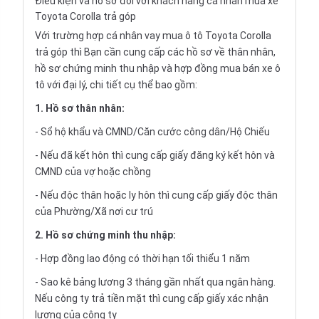
Điều kiện và hồ sơ đối với khách hàng cá nhân mua xe
Toyota Corolla trả góp
Với trường hợp cá nhân vay
mua ô tô Toyota Corolla
trả góp
thì Bạn cần cung cấp các hồ sơ về thân nhân,
hồ sơ chứng minh thu nhập và hợp đồng mua bán xe ô
tô với đại lý, chi tiết cụ thể bao gồm:
1. Hồ sơ thân nhân:
- Sổ hộ khẩu và CMND/Căn cước công dân/Hộ Chiếu
- Nếu đã kết hôn thì cung cấp giấy đăng ký kết hôn và
CMND của vợ hoặc chồng
- Nếu độc thân hoặc ly hôn thì cung cấp giấy độc thân
của Phường/Xã nơi cư trú
2. Hồ sơ chứng minh thu nhập:
- Hợp đồng lao động có thời hạn tối thiểu 1 năm
- Sao kê bảng lương 3 tháng gần nhất qua ngân hàng.
Nếu công ty trả tiền mặt thì cung cấp giấy xác nhận
lương của công ty