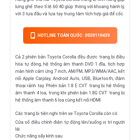
lưng ghế theo tỉ lệ 60:40 giúp thông với khoang hành lý,
với 3 tựa đầu và tựa tay trung tâm tích hợp giá để cốc.
HOTLINE TOÀN QUỐC: 0938119439
Cả 2 phiên bản Toyota Corolla đều được trang bị điều
hòa tự động, hệ thống âm thanh DVD 1 đĩa, tích hợp
màn hình cảm ứng 7 inch, AM/FM, MP3/WMA/AAC, kết
nối Apple Carplay, Android Auto, USB, Bluetooth, đàm
thoại rảnh tay. Phiên bản 1.8 E CVT trang bị hệ thống
âm thanh 4 loa, trong khi phiên bản 1.8G CVT trang bị
hệ thống âm thanh 6 loa cùng kết nối HDMI
Các trang bị tiện nghi trên xe Toyota Corolla còn có:
Cửa sổ điều chỉnh điện tự động lên/xuống vị trí người
lái
Chức năng sấy kính sau