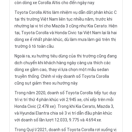
còn dòng xe Corolla Altis cho đến ngày nay.
Toyota Corolla Altis làm nhiệm vụ dẫn dắt phân khúc C
tại thị trường Việt Nam liên tục nhiều năm, trước khi
nhường lại vị trí cho Mazda 3 cũng như Kia Cerato. Hiện
tại, Toyota Corolla và Honda Civic tại Việt Nam lại là hai
dòng xe ế nhất phân khúc, dù làm mưa làm gió trên thị
trường ô tô toàn cầu.
Ngoài ra, xu hướng tiêu dùng của thị trường cũng đang
dịch chuyển khi khách hàng ngày càng ưa thích các
dòng xe gầm cao, thay vì lựa chọn một mẫu sedan
truyền thống. Chính vì vậy doanh số Toyota Corolla
cũng sụt giảm theo xu hướng này.
Trong năm 2020, doanh số Toyota Corolla tiếp tục duy
trì vị trí thứ 4 phân khúc với 2.945 xe, chỉ xếp trên mỗi
Honda Civic (2.478 xe). Trong khi Kia Cerato, Mazda 3,
và Hyundai Elantra chia sẻ 3 vị trí dẫn đầu phân khúc
với doanh số lần lượt 12.033, 9.775 và 4.694 xe.
Trong Quý I/2021, doanh số Toyota Corolla rơi xuống vị