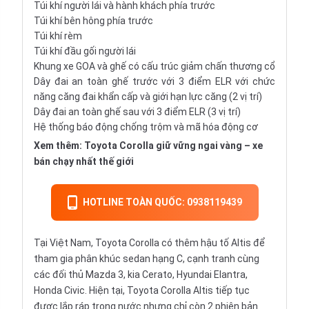
Túi khí người lái và hành khách phía trước
Túi khí bên hông phía trước
Túi khí rèm
Túi khí đầu gối người lái
Khung xe GOA và ghế có cấu trúc giảm chấn thương cổ
Dây đai an toàn ghế trước với 3 điểm ELR với chức
năng căng đai khẩn cấp và giới hạn lực căng (2 vị trí)
Dây đai an toàn ghế sau với 3 điểm ELR (3 vị trí)
Hệ thống báo động chống trộm và mã hóa động cơ
Xem thêm:
Toyota Corolla giữ vững ngai vàng – xe
bán chạy nhất thế giới
HOTLINE TOÀN QUỐC: 0938119439
Tại Việt Nam, Toyota Corolla có thêm hậu tố Altis để
tham gia phân khúc sedan hạng C, cạnh tranh cùng
các đối thủ Mazda 3, kia Cerato, Hyundai Elantra,
Honda Civic. Hiện tại, Toyota Corolla Altis tiếp tục
được lắp ráp trong nước nhưng chỉ còn 2 phiên bản