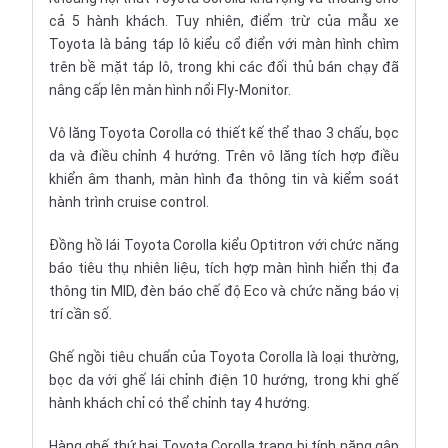
cả 5 hành khách. Tuy nhiên, điểm trừ của mẫu xe
Toyota là bảng táp lô kiểu cổ điển với màn hình chìm
trên bề mặt
táp lô
, trong khi các đối thủ bán chạy đã
nâng cấp lên màn hình nổi Fly-Monitor.
Vô lăng
Toyota Corolla có thiết kế thể thao 3 chấu, bọc
da và điều chỉnh 4 hướng. Trên vô lăng tích hợp điều
khiển âm thanh, màn hình đa thông tin và kiểm soát
hành trình cruise control.
Đồng hồ
lái Toyota Corolla kiểu Optitron với chức năng
báo tiêu thụ nhiên liệu, tích hợp màn hình hiển thị đa
thông tin MID, đèn báo chế độ Eco và chức năng báo vị
trí cần số.
Ghế ngồi
tiêu chuẩn của Toyota Corolla là loại thường,
bọc da với ghế lái chỉnh điện 10 hướng, trong khi ghế
hành khách chỉ có thể chỉnh tay 4 hướng.
Hàng ghế thứ hai Toyota Corolla trang bị tính năng gập