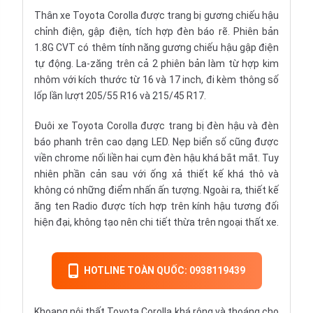
Thân xe Toyota Corolla được trang bị gương chiếu hậu
chỉnh điện, gập điện, tích hợp đèn báo rẽ. Phiên bản
1.8G CVT có thêm tính năng gương chiếu hậu gập điện
tự động. La-zăng trên cả 2 phiên bản làm từ hợp kim
nhôm với kích thước từ 16 và 17 inch, đi kèm thông số
lốp lần lượt 205/55 R16 và 215/45 R17.
Đuôi xe Toyota Corolla được trang bị đèn hậu và đèn
báo phanh trên cao dạng LED. Nẹp biển số cũng được
viền chrome nối liền hai cụm đèn hậu khá bắt mắt. Tuy
nhiên phần cản sau với ống xả thiết kế khá thô và
không có những điểm nhấn ấn tượng. Ngoài ra, thiết kế
ăng ten Radio được tích hợp trên kính hậu tương đối
hiện đại, không tạo nên chi tiết thừa trên ngoại thất xe.
HOTLINE TOÀN QUỐC: 0938119439
Khoang
nội thất
Toyota Corolla khá rộng và thoáng cho