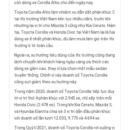
còn dòng xe Corolla Altis cho đến ngày nay.
Toyota Corolla Altis làm nhiệm vụ dẫn dắt phân khúc C
tại thị trường Việt Nam liên tục nhiều năm, trước khi
nhường lại vị trí cho Mazda 3 cũng như Kia Cerato. Hiện
tại, Toyota Corolla và Honda Civic tại Việt Nam lại là hai
dòng xe ế nhất phân khúc, dù làm mưa làm gió trên thị
trường ô tô toàn cầu.
Ngoài ra, xu hướng tiêu dùng của thị trường cũng đang
dịch chuyển khi khách hàng ngày càng ưa thích các
dòng xe gầm cao, thay vì lựa chọn một mẫu sedan
truyền thống. Chính vì vậy doanh số Toyota Corolla
cũng sụt giảm theo xu hướng này.
Trong năm 2020, doanh số Toyota Corolla tiếp tục duy
trì vị trí thứ 4 phân khúc với 2.945 xe, chỉ xếp trên mỗi
Honda Civic (2.478 xe). Trong khi Kia Cerato, Mazda 3,
và Hyundai Elantra chia sẻ 3 vị trí dẫn đầu phân khúc
với doanh số lần lượt 12.033, 9.775 và 4.694 xe.
Trong Quý I/2021, doanh số Toyota Corolla rơi xuống vị