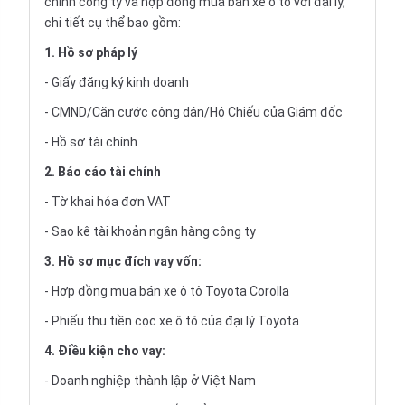
chính công ty và hợp đồng mua bán xe ô tô với đại lý,
chi tiết cụ thể bao gồm:
1. Hồ sơ pháp lý
- Giấy đăng ký kinh doanh
- CMND/Căn cước công dân/Hộ Chiếu của Giám đốc
- Hồ sơ tài chính
2. Báo cáo tài chính
- Tờ khai hóa đơn VAT
- Sao kê tài khoản ngân hàng công ty
3. Hồ sơ mục đích vay vốn:
- Hợp đồng mua bán xe ô tô Toyota Corolla
- Phiếu thu tiền cọc xe ô tô của đại lý Toyota
4. Điều kiện cho vay:
- Doanh nghiệp thành lập ở Việt Nam