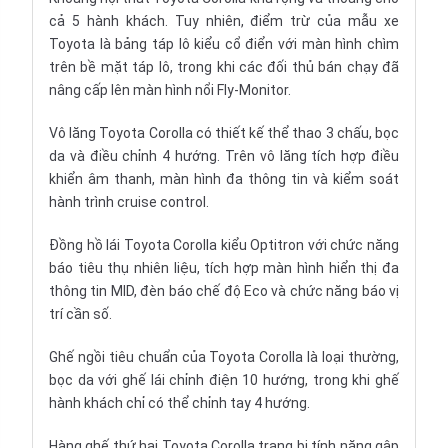
cả 5 hành khách. Tuy nhiên, điểm trừ của mẫu xe
Toyota là bảng táp lô kiểu cổ điển với màn hình chìm
trên bề mặt
táp lô
, trong khi các đối thủ bán chạy đã
nâng cấp lên màn hình nổi Fly-Monitor.
Vô lăng
Toyota Corolla có thiết kế thể thao 3 chấu, bọc
da và điều chỉnh 4 hướng. Trên vô lăng tích hợp điều
khiển âm thanh, màn hình đa thông tin và kiểm soát
hành trình cruise control.
Đồng hồ
lái Toyota Corolla kiểu Optitron với chức năng
báo tiêu thụ nhiên liệu, tích hợp màn hình hiển thị đa
thông tin MID, đèn báo chế độ Eco và chức năng báo vị
trí cần số.
Ghế ngồi
tiêu chuẩn của Toyota Corolla là loại thường,
bọc da với ghế lái chỉnh điện 10 hướng, trong khi ghế
hành khách chỉ có thể chỉnh tay 4 hướng.
Hàng ghế thứ hai Toyota Corolla trang bị tính năng gập