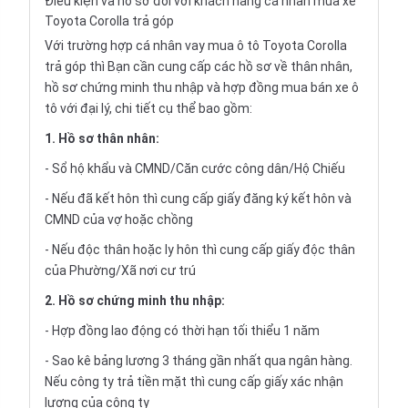
Điều kiện và hồ sơ đối với khách hàng cá nhân mua xe
Toyota Corolla trả góp
Với trường hợp cá nhân vay
mua ô tô Toyota Corolla
trả góp
thì Bạn cần cung cấp các hồ sơ về thân nhân,
hồ sơ chứng minh thu nhập và hợp đồng mua bán xe ô
tô với đại lý, chi tiết cụ thể bao gồm:
1. Hồ sơ thân nhân:
- Sổ hộ khẩu và CMND/Căn cước công dân/Hộ Chiếu
- Nếu đã kết hôn thì cung cấp giấy đăng ký kết hôn và
CMND của vợ hoặc chồng
- Nếu độc thân hoặc ly hôn thì cung cấp giấy độc thân
của Phường/Xã nơi cư trú
2. Hồ sơ chứng minh thu nhập:
- Hợp đồng lao động có thời hạn tối thiểu 1 năm
- Sao kê bảng lương 3 tháng gần nhất qua ngân hàng.
Nếu công ty trả tiền mặt thì cung cấp giấy xác nhận
lương của công ty