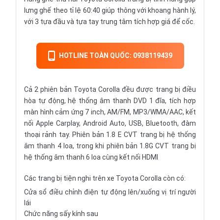
lưng ghế theo tỉ lệ 60:40 giúp thông với khoang hành lý,
với 3 tựa đầu và tựa tay trung tâm tích hợp giá để cốc.
HOTLINE TOÀN QUỐC: 0938119439
Cả 2 phiên bản Toyota Corolla đều được trang bị điều
hòa tự động, hệ thống âm thanh DVD 1 đĩa, tích hợp
màn hình cảm ứng 7 inch, AM/FM, MP3/WMA/AAC, kết
nối Apple Carplay, Android Auto, USB, Bluetooth, đàm
thoại rảnh tay. Phiên bản 1.8 E CVT trang bị hệ thống
âm thanh 4 loa, trong khi phiên bản 1.8G CVT trang bị
hệ thống âm thanh 6 loa cùng kết nối HDMI
Các trang bị tiện nghi trên xe Toyota Corolla còn có:
Cửa sổ điều chỉnh điện tự động lên/xuống vị trí người
lái
Chức năng sấy kính sau