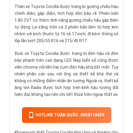
Thân xe Toyota Corolla được trang bị gương chiếu hậu
chỉnh điện, gập điện, tích hợp đèn báo rẽ. Phiên bản
1.8G CVT có thêm tính năng gương chiếu hậu gập điện
tự động. La-zăng trên cả 2 phiên bản làm từ hợp kim
nhôm với kích thước từ 16 và 17 inch, đi kèm thông số
lốp lần lượt 205/55 R16 và 215/45 R17.
Đuôi xe Toyota Corolla được trang bị đèn hậu và đèn
báo phanh trên cao dạng LED. Nẹp biển số cũng được
viền chrome nối liền hai cụm đèn hậu khá bắt mắt. Tuy
nhiên phần cản sau với ống xả thiết kế khá thô và
không có những điểm nhấn ấn tượng. Ngoài ra, thiết kế
ăng ten Radio được tích hợp trên kính hậu tương đối
hiện đại, không tạo nên chi tiết thừa trên ngoại thất xe.
HOTLINE TOÀN QUỐC: 0938119439
Khoang
nội thất
Toyota Corolla khá rộng và thoáng cho