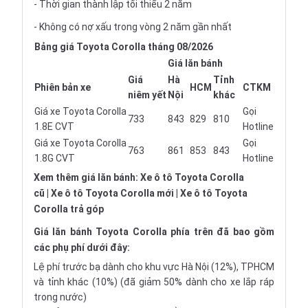
- Thời gian thành lập tối thiểu 2 năm
- Không có nợ xấu trong vòng 2 năm gần nhất
Bảng giá Toyota Corolla tháng 08/2026
Giá lăn bánh
Giá
Hà
Tỉnh
Phiên bản xe
HCM
CTKM
niêm yết
Nội
khác
Giá xe Toyota Corolla
Gọi
733
843
829
810
1.8E CVT
Hotline
Giá xe Toyota Corolla
Gọi
763
861
853
843
1.8G CVT
Hotline
Xem thêm giá lăn bánh:
Xe ô tô Toyota Corolla
cũ
|
Xe ô tô Toyota Corolla mới
|
Xe ô tô Toyota
Corolla trả góp
Giá lăn bánh Toyota Corolla
phía trên đã bao gồm
các phụ phí dưới đây:
Lệ phí trước bạ dành cho khu vực Hà Nội (12%), TPHCM
và tỉnh khác (10%) (đã giảm 50% dành cho xe lắp ráp
trong nước)