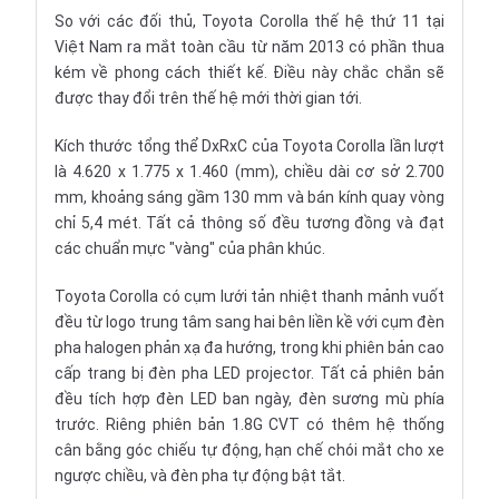
So với các đối thủ, Toyota Corolla thế hệ thứ 11 tại
Việt Nam ra mắt toàn cầu từ năm 2013 có phần thua
kém về phong cách thiết kế. Điều này chắc chắn sẽ
được thay đổi trên thế hệ mới thời gian tới.
Kích thước tổng thể DxRxC của Toyota Corolla lần lượt
là 4.620 x 1.775 x 1.460 (mm), chiều dài cơ sở 2.700
mm, khoảng sáng gầm 130 mm và bán kính quay vòng
chỉ 5,4 mét. Tất cả thông số đều tương đồng và đạt
các chuẩn mực "vàng" của phân khúc.
Toyota Corolla có cụm lưới tản nhiệt thanh mảnh vuốt
đều từ logo trung tâm sang hai bên liền kề với cụm đèn
pha halogen phản xạ đa hướng, trong khi phiên bản cao
cấp trang bị đèn pha LED projector. Tất cả phiên bản
đều tích hợp đèn LED ban ngày, đèn sương mù phía
trước. Riêng phiên bản 1.8G CVT có thêm hệ thống
cân bằng góc chiếu tự động, hạn chế chói mắt cho xe
ngược chiều, và đèn pha tự động bật tắt.