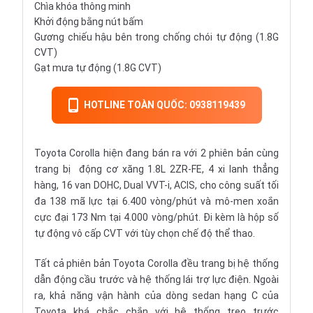
Chìa khóa thông minh
Khởi động bằng nút bấm
Gương chiếu hậu bên trong chống chói tự động (1.8G
CVT)
Gạt mưa tự động (1.8G CVT)
HOTLINE TOÀN QUỐC: 0938119439
Toyota Corolla hiện đang bán ra với 2 phiên bản cùng
trang bị động cơ xăng 1.8L 2ZR-FE, 4 xi lanh thẳng
hàng, 16 van DOHC, Dual VVT-i, ACIS, cho công suất tối
đa 138 mã lực tại 6.400 vòng/phút và mô-men xoắn
cực đại 173 Nm tại 4.000 vòng/phút. Đi kèm là hộp
số
tự động
vô cấp CVT với tùy chọn chế độ thể thao.
Tất cả phiên bản Toyota Corolla đều trang bị hệ thống
dẫn động cầu trước và hệ thống lái trợ lực điện. Ngoài
ra, khả năng vận hành của dòng sedan hạng C của
Toyota khá chắc chắn với hệ thống treo trước