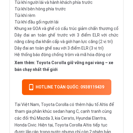
Túi khí người lái và hành khách phía trước
Túi khí bên hông phía trước
Túi khí rèm
Túi khí đầu gối người lái
Khung xe GOA và ghế có cấu trúc giảm chấn thương cổ
Dây đai an toàn ghế trước với 3 điểm ELR với chức
năng căng đai khẩn cấp và giới hạn lực căng (2 vị trí)
Dây đai an toàn ghế sau với 3 điểm ELR (3 vị trí)
Hệ thống báo động chống trộm và mã hóa động cơ
Xem thêm:
Toyota Corolla giữ vững ngai vàng – xe
bán chạy nhất thế giới
HOTLINE TOÀN QUỐC: 0938119439
Tại Việt Nam, Toyota Corolla có thêm hậu tố Altis để
tham gia phân khúc sedan hạng C, cạnh tranh cùng
các đối thủ Mazda 3, kia Cerato, Hyundai Elantra,
Honda Civic. Hiện tại, Toyota Corolla Altis tiếp tục
được lắp ráp trong nước nhưng chỉ còn 2 phiên bản