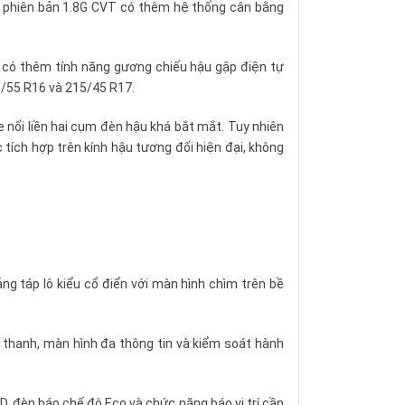
ng phiên bản 1.8G CVT có thêm hệ thống cân bằng
T có thêm tính năng gương chiếu hậu gập điện tự
05/55 R16 và 215/45 R17.
 nối liền hai cụm đèn hậu khá bắt mắt. Tuy nhiên
 tích hợp trên kính hậu tương đối hiện đại, không
ng táp lô kiểu cổ điển với màn hình chìm trên bề
m thanh, màn hình đa thông tin và kiểm soát hành
MID, đèn báo chế độ Eco và chức năng báo vị trí cần