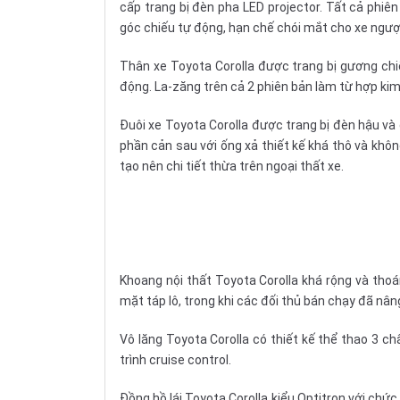
cấp trang bị đèn pha LED projector. Tất cả phi
góc chiếu tự động, hạn chế chói mắt cho xe ngược
Thân xe Toyota Corolla được trang bị gương chi
động. La-zăng trên cả 2 phiên bản làm từ hợp kim
Đuôi xe Toyota Corolla được trang bị đèn hậu và
phần cản sau với ống xả thiết kế khá thô và khôn
tạo nên chi tiết thừa trên ngoại thất xe.
Khoang
nội thất
Toyota Corolla khá rộng và thoá
mặt
táp lô
, trong khi các đối thủ bán chạy đã nân
Vô lăng
Toyota Corolla có thiết kế thể thao 3 ch
trình cruise control.
Đồng hồ
lái Toyota Corolla kiểu Optitron với chức