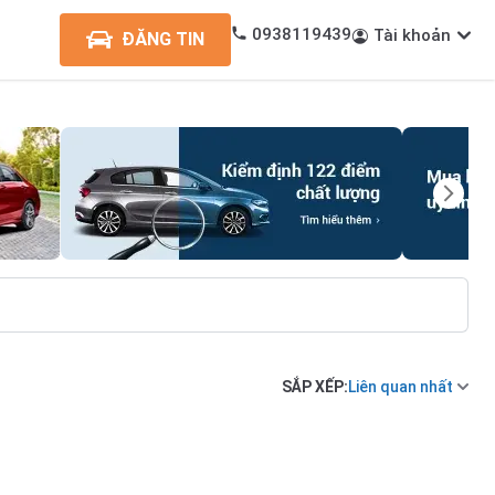
0938119439
Tài khoản
ĐĂNG TIN
SẮP XẾP:
Liên quan nhất