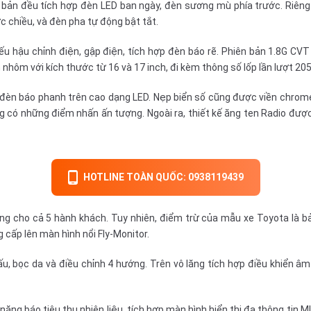
ên bản đều tích hợp đèn LED ban ngày, đèn sương mù phía trước. Riê
 chiều, và đèn pha tự động bật tắt.
ếu hậu chỉnh điện, gập điện, tích hợp đèn báo rẽ. Phiên bản 1.8G CV
 nhôm với kích thước từ 16 và 17 inch, đi kèm thông số lốp lần lượt 2
 đèn báo phanh trên cao dạng LED. Nẹp biển số cũng được viền chrome
g có những điểm nhấn ấn tượng. Ngoài ra, thiết kế ăng ten Radio được
HOTLINE TOÀN QUỐC: 0938119439
ng cho cả 5 hành khách. Tuy nhiên, điểm trừ của mẫu xe Toyota là bả
g cấp lên màn hình nổi Fly-Monitor.
ấu, bọc da và điều chỉnh 4 hướng. Trên vô lăng tích hợp điều khiển â
 năng báo tiêu thụ nhiên liệu, tích hợp màn hình hiển thị đa thông tin 