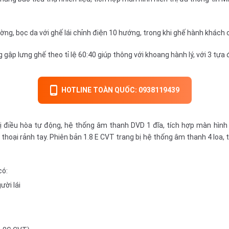
ường, bọc da với ghế lái chỉnh điện 10 hướng, trong khi ghế hành khách 
 gập lưng ghế theo tỉ lệ 60:40 giúp thông với khoang hành lý, với 3 tựa
HOTLINE TOÀN QUỐC: 0938119439
bị điều hòa tự động, hệ thống âm thanh DVD 1 đĩa, tích hợp màn hì
thoại rảnh tay. Phiên bản 1.8 E CVT trang bị hệ thống âm thanh 4 loa,
có:
ười lái