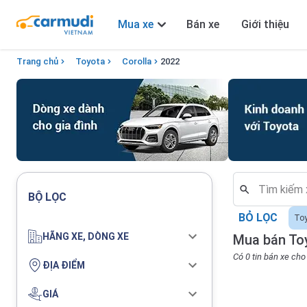
Mua xe
Bán xe
Giới thiệu
Trang chủ
Toyota
Corolla
2022
BỘ LỌC
BỎ LỌC
To
HÃNG XE, DÒNG XE
Mua bán Toy
Có 0 tin bán xe ch
ĐỊA ĐIỂM
GIÁ