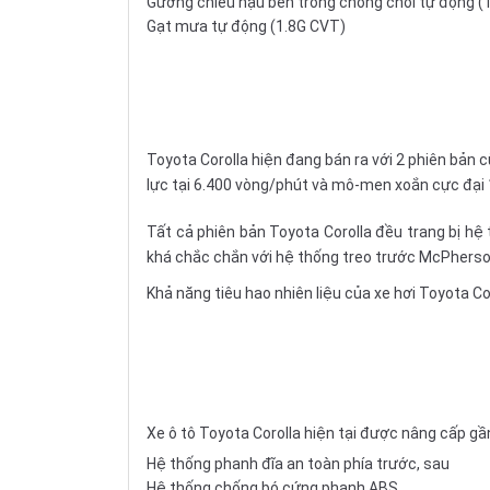
Gương chiếu hậu bên trong chống chói tự động (
Gạt mưa tự động (1.8G CVT)
Toyota Corolla hiện đang bán ra với 2 phiên bản c
lực tại 6.400 vòng/phút và mô-men xoắn cực đại 
Tất cả phiên bản Toyota Corolla đều trang bị hệ
khá chắc chắn với hệ thống treo trước McPherson
Khả năng tiêu hao nhiên liệu của xe hơi Toyota C
Xe ô tô Toyota Corolla hiện tại được nâng cấp gầ
Hệ thống phanh đĩa an toàn phía trước, sau
Hệ thống chống bó cứng
phanh ABS