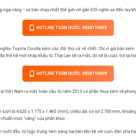
g ngai vàng – xe bán chạy nhất thế giới với gần 635 nghìn xe đến tay k
HOTLINE TOÀN QUỐC: 0938119439
ghĩa Toyota Corolla kém các đối thủ cả về chất. Chỉ vì giá bán ké
olla thế hệ mới
nhập khẩu
từ Thái Lan sẽ ra mắt, đó sẽ là cuộc trở lại 
HOTLINE TOÀN QUỐC: 0938119439
1 tại Việt Nam ra mắt toàn cầu từ năm 2013 có phần thua kém về phon
n lượt là 4.620 x 1.775 x 1.460 (mm), chiều dài cơ sở 2.700 mm, khoả
 chuẩn mực "vàng" của phân khúc.
h vuốt đều từ logo trung tâm sang hai bên liền kề với cụm đèn pha ha