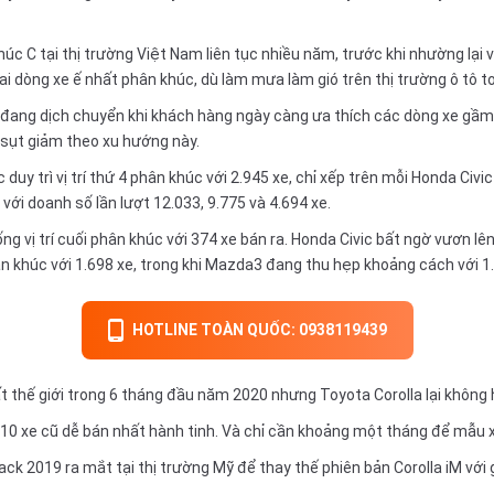
úc C tại thị trường Việt Nam liên tục nhiều năm, trước khi nhường lại vị
hai dòng xe ế nhất phân khúc, dù làm mưa làm gió trên thị trường ô tô t
g đang dịch chuyển khi khách hàng ngày càng ưa thích các dòng xe gầm
 sụt giảm theo xu hướng này.
uy trì vị trí thứ 4 phân khúc với 2.945 xe, chỉ xếp trên mỗi Honda Civic
 với doanh số lần lượt 12.033, 9.775 và 4.694 xe.
ng vị trí cuối phân khúc với 374 xe bán ra. Honda Civic bất ngờ vươn lê
ân khúc với 1.698 xe, trong khi Mazda3 đang thu hẹp khoảng cách với 1
HOTLINE TOÀN QUỐC: 0938119439
 thế giới trong 6 tháng đầu năm 2020 nhưng Toyota Corolla lại không 
 10 xe cũ dễ bán nhất hành tinh. Và chỉ cần khoảng một tháng để mẫu
ck 2019 ra mắt tại thị trường Mỹ để thay thế phiên bản Corolla iM vớ