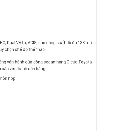
OHC, Dual VVT-i, ACIS, cho công suất tối đa 138 mã
ùy chọn chế độ thể thao.
ả năng vận hành của dòng sedan hạng C của Toyota
xoắn với thanh cân bằng.
 hỗn hợp.