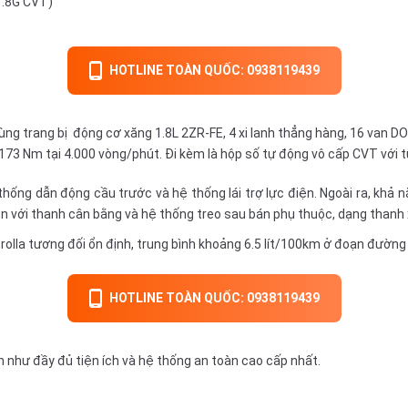
1.8G CVT)
HOTLINE TOÀN QUỐC: 0938119439
ùng trang bị động cơ xăng 1.8L 2ZR-FE, 4 xi lanh thẳng hàng, 16 van D
173 Nm tại 4.000 vòng/phút. Đi kèm là hộp
số tự động
vô cấp CVT với t
 thống dẫn động cầu trước và hệ thống lái trợ lực điện. Ngoài ra, kh
 với thanh cân bằng và hệ thống treo sau bán phụ thuộc, dạng thanh 
orolla tương đối ổn định, trung bình khoảng 6.5 lít/100km ở đoạn đường
HOTLINE TOÀN QUỐC: 0938119439
n như đầy đủ tiện ích và hệ thống an toàn cao cấp nhất.