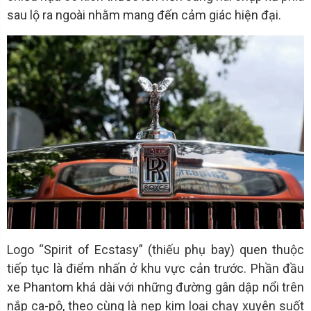
sau lộ ra ngoài nhằm mang đến cảm giác hiện đại.
Logo “Spirit of Ecstasy” (thiếu phụ bay) quen thuộc
tiếp tục là điểm nhấn ở khu vực cản trước. Phần đầu
xe Phantom khá dài với những đường gân dập nổi trên
nắp ca-pô, theo cùng là nẹp kim loại chạy xuyên suốt