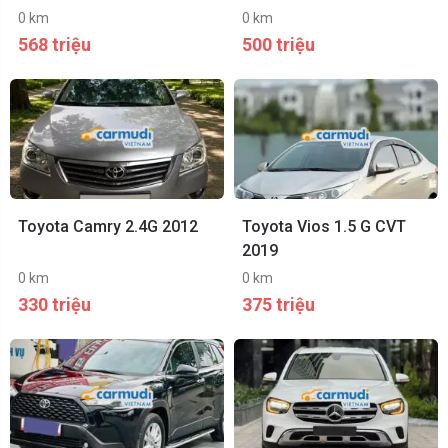
0 km
0 km
568 triệu
500 triệu
Toyota Camry 2.4G 2012
Toyota Vios 1.5 G CVT
2019
0 km
0 km
330 triệu
375 triệu