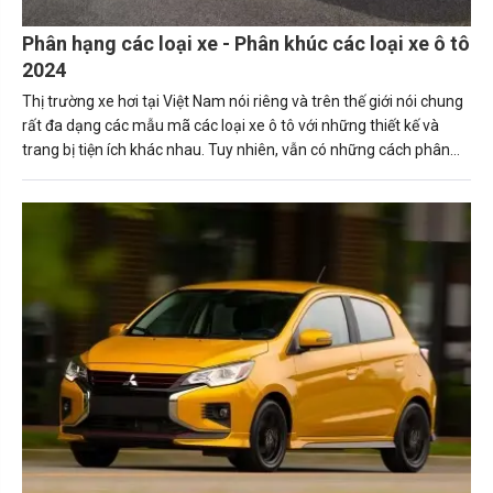
Phân hạng các loại xe - Phân khúc các loại xe ô tô
2024
Thị trường xe hơi tại Việt Nam nói riêng và trên thế giới nói chung
rất đa dạng các mẫu mã các loại xe ô tô với những thiết kế và
trang bị tiện ích khác nhau. Tuy nhiên, vẫn có những cách phân
biệt các loại ô tô cơ bản để mọi người hiểu hơn về chiếc xe mình
đang cầm lái hoặc chuẩn bị mua có phù hợp với mục đích sử
dụng cá nhân hay gia đình hay tổ chức của mình hay không.