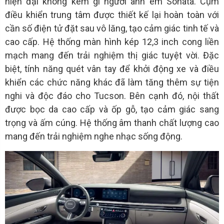
hiện đại không kém gì người anh em Sonata. Cụm
điều khiển trung tâm được thiết kế lại hoàn toàn với
cần số điện tử đặt sau vô lăng, tạo cảm giác tinh tế và
cao cấp. Hệ thống màn hình kép 12,3 inch cong liền
mạch mang đến trải nghiệm thị giác tuyệt vời. Đặc
biệt, tính năng quét vân tay để khởi động xe và điều
khiển các chức năng khác đã làm tăng thêm sự tiện
nghi và độc đáo cho Tucson. Bên cạnh đó, nội thất
được bọc da cao cấp và ốp gỗ, tạo cảm giác sang
trọng và ấm cúng. Hệ thống âm thanh chất lượng cao
mang đến trải nghiệm nghe nhạc sống động.