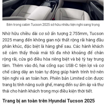
Bên trong cabin Tucson 2025 sở hữu nhiều tiện nghi sang trọng
Nhờ hữu chiều dài cơ sở ấn tượng 2.755mm, Tucson
2025 mang đến không gian nội thất rộng rãi hàng đầu
phân khúc, đặc biệt là hàng ghế sau. Các hành khách
sẽ cảm thấy thoải mái tối đa nhờ khoảng để chân
rộng rãi, cửa gió điều hòa riêng biệt và bệ tỳ tay trung
tâm. Thêm vào đó, hai cổng sạc USB-C tiện lợi và cơ
chế căng dây an toàn tự động giúp hành trình trở nên
tiện nghi và an toàn hơn. Phiên bản Limited còn được
trang bị tính năng sưởi ghế, mang đến sự ấm áp và thư
thái cho hành khách trong mọi điều kiện thời tiết.
Trang bị an toàn trên Hyundai Tucson 2025