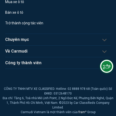
Mua xe ô tô
Bán xe ô tô
Trở thành cộng tác viên
Chuyên mục
Về Carmudi
Công ty thành viên
CÔNG TY TNHH MTV XE CLASSIFIED. Hotline: 02 8888 978 68 (Toàn quốc) Số
ĐKKD: 0312648170
Địa chỉ: Tầng 6, Toà nhà Mê Linh Point, 2 Ngô Đức Kế, Phường Bến Nghé, Quận
1, Thành Phố Hồ Chí Minh, Việt Nam. ©2023 by Car Classifieds Company
Limited.
Carmudi Vietnam là một thành viên của
fram^
Group