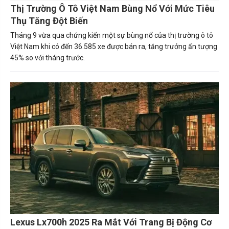
Thị Trường Ô Tô Việt Nam Bùng Nổ Với Mức Tiêu
Thụ Tăng Đột Biến
Tháng 9 vừa qua chứng kiến một sự bùng nổ của thị trường ô tô
Việt Nam khi có đến 36.585 xe được bán ra, tăng trưởng ấn tượng
45% so với tháng trước.
Lexus Lx700h 2025 Ra Mắt Với Trang Bị Động Cơ