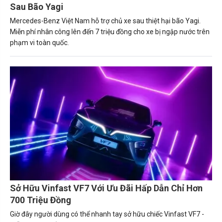
Sau Bão Yagi
Mercedes-Benz Việt Nam hỗ trợ chủ xe sau thiệt hại bão Yagi.
Miễn phí nhân công lên đến 7 triệu đồng cho xe bị ngập nước trên
phạm vi toàn quốc.
Sở Hữu Vinfast VF7 Với Ưu Đãi Hấp Dẫn Chỉ Hơn
700 Triệu Đồng
Giờ đây người dùng có thể nhanh tay sở hữu chiếc Vinfast VF7 -