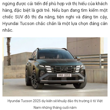
ngừng được cải tiến để phù hợp với thị hiếu của khách
hàng, đặc biệt là giới trẻ. Nếu bạn đang tìm kiếm một
chiếc SUV đô thị đa năng, tiện nghi và đáng tin cậy,
Hyundai Tucson chắc chắn là một lựa chọn đáng cân
nhắc.
Hyundai Tucson 2025 dự kiến sẽ khuấy đảo thị trường ô tô Việt
Nam những tháng cuối năm