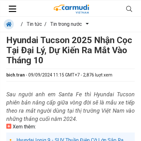
/
Tin tức
/
Tin trong nước
Hyundai Tucson 2025 Nhận Cọc
Tại Đại Lý, Dự Kiến Ra Mắt Vào
Tháng 10
bich.tran
-
09/09/2024 11:15 GMT+7
-
2,876
luợt xem
Sau người anh em Santa Fe thì Hyundai Tucson
phiên bản nâng cấp giữa vòng đời sẽ là mẫu xe tiếp
theo ra mắt người dùng tại thị trường Việt Nam vào
những tháng cuối năm 2024.
Xem thêm:
Hyundai Ioniq 9 - SUV Thuần Điện Cỡ Lớn Sắp Ra