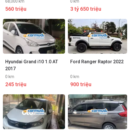
68,000 km
0 km
560 triệu
3 tỷ 650 triệu
Hyundai Grand i10 1.0 AT
Ford Ranger Raptor 2022
2017
0 km
0 km
245 triệu
900 triệu