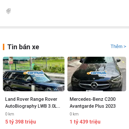
Tin bán xe
Thêm >
Land Rover Range Rover
Mercedes-Benz C200
AutoBiography LWB 3.0L
Avantgarde Plus 2023
2021
0 km
0 km
5 tỷ 398 triệu
1 tỷ 439 triệu