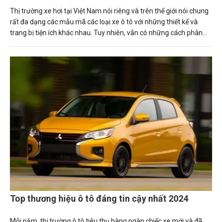
Thị trường xe hơi tại Việt Nam nói riêng và trên thế giới nói chung
rất đa dạng các mẫu mã các loại xe ô tô với những thiết kế và
trang bị tiện ích khác nhau. Tuy nhiên, vẫn có những cách phân
biệt các loại ô tô cơ bản để mọi người hiểu hơn về chiếc xe mình
đang cầm lái hoặc chuẩn bị mua có phù hợp với mục đích sử
dụng cá nhân hay gia đình hay tổ chức của mình hay không.
Top thương hiệu ô tô đáng tin cậy nhất 2024
Mỗi năm, thị trường ô tô tiêu thụ hàng ngàn chiếc xe mới và đã