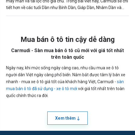
may mắn và tài lộc cho gia chủ. Trong bài viết này, Carmudi sẽ chi
tiết hơn về các tuổi Dần như Bính Dần, Giáp Dần, Nhâm Dần và
Mậu Dần và Canh Dần hợp với màu xe gì nhất để khách hàng dễ
chọn lựa hơn.
Mua bán ô tô tin cậy dễ dàng
Carmudi - Sàn mua bán ô tô cũ mới với giá tốt nhất
trên toàn quốc
Ngày nay, khi mức sống ngày càng cao, nhu cầu mua xe ô tô
người dân Việt ngày càng phổ biến. Nắm bắt được tâm lý bán xe
nhanh - mua xe ô tô giá tốt của khách hàng Việt, Carmudi -
sàn
mua bán ô tô đã sử dụng - xe ô tô mới
với giá tốt nhất trên toàn
quốc chính thức ra đời.
Xem thêm