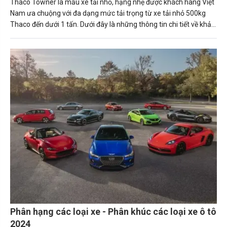
Thaco Towner là mẫu xe tải nhỏ, hạng nhẹ được khách hàng Việt
Nam ưa chuộng với đa dạng mức tải trọng từ xe tải nhỏ 500kg
Thaco đến dưới 1 tấn. Dưới đây là những thông tin chi tiết về khả
năng vận hành cùng mức giá của từng mẫu xe tải nhỏ Thaco
được Carmudi tổng hợp, mời mọi người cùng tham khảo.
Phân hạng các loại xe - Phân khúc các loại xe ô tô
2024