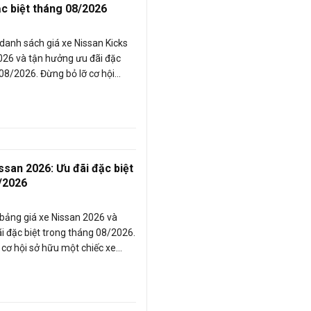
ặc biệt tháng 08/2026
anh sách giá xe Nissan Kicks
26 và tận hưởng ưu đãi đặc
 08/2026. Đừng bỏ lỡ cơ hội
san Kicks e-power với các
ình khuyến mãi hấp dẫn đang
ong tháng này.
ssan 2026: Ưu đãi đặc biệt
/2026
bảng giá xe Nissan 2026 và
i đặc biệt trong tháng 08/2026.
 cơ hội sở hữu một chiếc xe
hích với giá ưu đãi tốt nhất
g này.