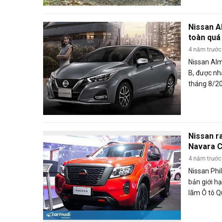
đến nay củ
tìm hiểu n
Nissan A
toàn quá
4 năm trước
Nissan Al
B, được nh
tháng 8/20
“người tiề
thực hiện 
2021.
Nissan r
Navara C
triệu đồ
4 năm trước
Nissan Phil
bản giới hạ
lãm Ô tô Q
ra từ ngày