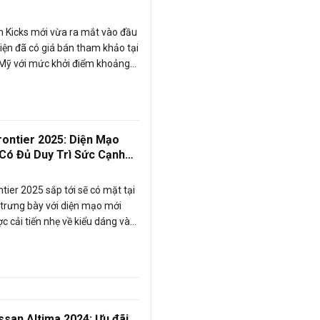
 Kicks mới vừa ra mắt vào đầu
iện đã có giá bán tham khảo tại
 Mỹ với mức khởi điểm khoảng
 đồng.
rontier 2025: Diện Mạo
 Có Đủ Duy Trì Sức Cạnh
tier 2025 sắp tới sẽ có mặt tại
trưng bày với diện mạo mới
c cải tiến nhẹ về kiểu dáng và
t số tính năng tiêu chuẩn mới
er duy trì sức cạnh tranh trong
đang sôi động này.
ssan Altima 2024: Ưu đãi