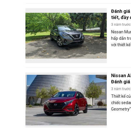
Đánh giá
tiết, đầy
3 năm trước
Nissan Mur
hấp dẫn tr
với thiết k
các tính nă
Murano 20
tiêu chuẩn
trải nghiệm
Nissan A
toàn.
Đánh giá 
T5/2023
3 năm trước
Thiết kế c
chiếc seda
Geometry"
mẽ, rắn chắ
Cùng Carm
2023 nhé.