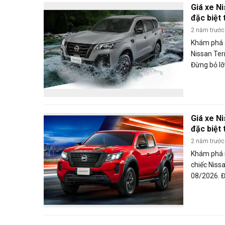
Giá xe N
đặc biệt
2 năm trước
Khám phá g
Nissan Ter
Đừng bỏ lỡ
mẽ này với
viết ngay đ
Giá xe N
đặc biệt
2 năm trước
Khám phá 
chiếc Niss
08/2026. Đ
để sở hữu 
với giá ưu 
thêm chi ti