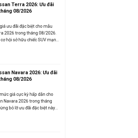
issan Terra 2026: Ưu đãi
 tháng 08/2026
iá ưu đãi đặc biệt cho mẫu
ra 2026 trong tháng 08/2026.
 cơ hội sở hữu chiếc SUV mạnh
 giá ưu đãi độc quyền. Đọc bài
ể biết thêm chi tiết!
issan Navara 2026: Ưu đãi
 tháng 08/2026
mức giá cực kỳ hấp dẫn cho
an Navara 2026 trong tháng
ừng bỏ lỡ ưu đãi đặc biệt này
một chiếc xe bán tải hàng đầu
đãi. Hãy đọc bài viết ngay để biết
ết!