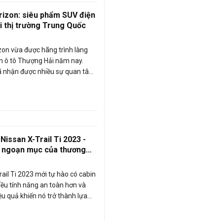
rizon: siêu phẩm SUV điện
ại thị trường Trung Quốc
zon vừa được hãng trình làng
lãm ô tô Thượng Hải năm nay.
ã nhận được nhiều sự quan tâm
ế hiện đại. Nhiều tính năng công
là điểm cộng của xe. Cùng
m hiểu nhé.
Nissan X-Trail Ti 2023 -
ại ngoạn mục của thương
t
rail Ti 2023 mới tự hào có cabin
hiều tính năng an toàn hơn và
ệu quả khiến nó trở thành lựa
đầu trong phân khúc. Đây là
ược đánh giá tốt nhất từ trước