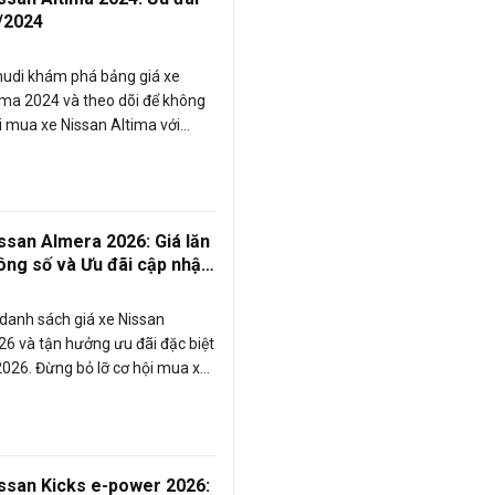
/2024
udi khám phá bảng giá xe
ima 2024 và theo dõi để không
ội mua xe Nissan Altima với
ãi đặc biệt, độc quyền trong
2024 này nhé!
issan Almera 2026: Giá lăn
ông số và Ưu đãi cập nhật
g 08/2026
danh sách giá xe Nissan
6 và tận hưởng ưu đãi đặc biệt
026. Đừng bỏ lỡ cơ hội mua xe
era với các chương trình
i hấp dẫn đang chờ bạn trong
issan Kicks e-power 2026: