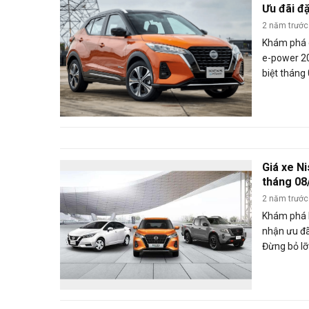
Ưu đãi đ
2 năm trước
Khám phá d
e-power 20
biệt tháng
mua xe Nis
chương tr
chờ bạn tr
Giá xe Ni
tháng 08
2 năm trước
Khám phá 
nhận ưu đã
Đừng bỏ lỡ
Nissan ưa t
trong thán