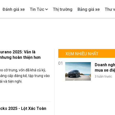
Đánh giá xe
Tin Tức
Thị trường
Bảng giá xe
Thư v
urano 2025: Vẫn là
XEM NHIỀU NHẤT
nhưng hoàn thiện hơn
01
Doanh ngh
mua xe đi
 cỡ trung, vốn đã khá cũ kỹ,
lượng lớn: 
âng cấp đáng kể, tập trung vào
3 tuần trước
sao BYD là
i và tiện nghi.
chọn tối ư
đội xe kin
doanh?
icks 2025 - Lột Xác Toàn