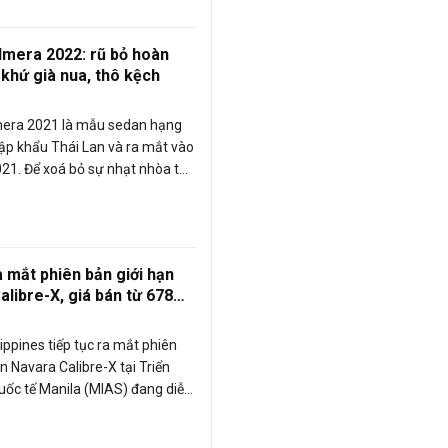
a nhà Nissan. Cùng Carmudi
hé!
lmera 2022: rũ bỏ hoàn
 khứ già nua, thô kệch
mera 2021 là mẫu sedan hạng
ập khẩu Thái Lan và ra mắt vào
21. Để xoá bỏ sự nhạt nhòa từ
n nhiệm” Sunny, nhà sản xuất đã
khá nhiều thay đổi cho Almera
a mắt phiên bản giới hạn
alibre-X, giá bán từ 678
ng
ippines tiếp tục ra mắt phiên
n Navara Calibre-X tại Triển
uốc tế Manila (MIAS) đang diễn
 7/4 đến 10/4/2022.