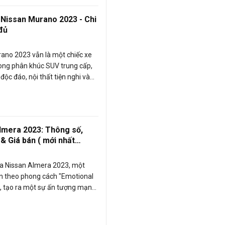
 Nissan Murano 2023 - Chi
 đủ
ano 2023 vẫn là một chiếc xe
ong phân khúc SUV trung cấp,
ế độc đáo, nội thất tiện nghi và
ng an toàn tiên tiến. Nissan
23 đáng chú ý và đáp ứng các
 hiện đại trong việc cung cấp
 lái xe tiện nghi và bảo vệ an
lmera 2023: Thông số,
& Giá bán ( mới nhất
)
ủa Nissan Almera 2023, một
n theo phong cách "Emotional
, tạo ra một sự ấn tượng mạnh
c và thể thao cho người lái.
udi tìm hiểu Nissan Almera