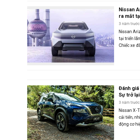
Nissan A
ra mắt t
3 năm trước
Nissan Ari
tại triển 
Chiếc xe đ
với thiết k
nghệ cũng 
Carmudi tì
Đánh giá 
Sự trở l
hiệu Nhậ
3 năm trước
Nissan X-T
cải tiến, n
động cơ hi
chọn hàng 
chiếc xe đ