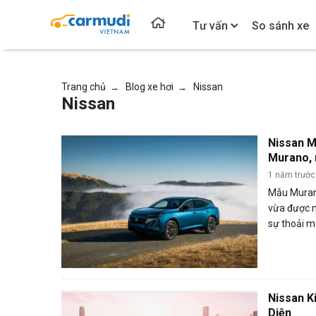
Tư vấn
So sánh xe
Trang chủ
Blog xe hơi
Nissan
→
→
Nissan
Nissan M
Murano, 
1 năm trước
Mẫu Murano
vừa được n
sự thoải má
Nissan K
Diện