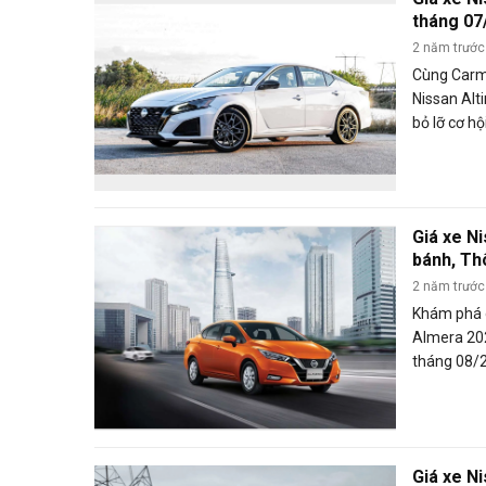
tháng 07
2 năm trước
Cùng Carm
Nissan Alt
bỏ lỡ cơ h
những ưu đ
tháng 07/
Giá xe N
bánh, Th
mới thán
2 năm trước
Khám phá 
Almera 202
tháng 08/2
Nissan Alm
khuyến mã
tháng này.
Giá xe N