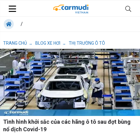
/
TRANG CHỦ
BLOG XE HƠI
THỊ TRƯỜNG Ô TÔ
→
→
Tình hình khởi sắc của các hãng ô tô sau đợt bùng
nổ dịch Covid-19