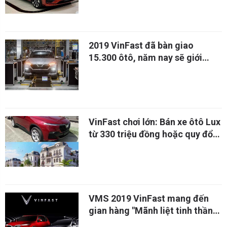
2019 VinFast đã bàn giao
15.300 ôtô, năm nay sẽ giới
thiệu thêm 3 mẫu xe mới
VinFast chơi lớn: Bán xe ôtô Lux
từ 330 triệu đồng hoặc quy đổi
ra nhà Vinhomes nếu khách trả
thẳng
VMS 2019 VinFast mang đến
gian hàng "Mãnh liệt tinh thần
Việt Nam"