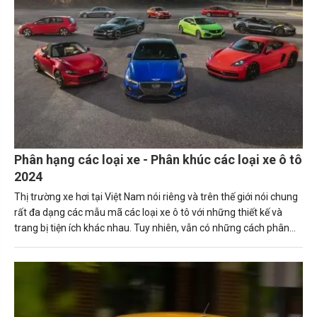
Phân hạng các loại xe - Phân khúc các loại xe ô tô
2024
Thị trường xe hơi tại Việt Nam nói riêng và trên thế giới nói chung
rất đa dạng các mẫu mã các loại xe ô tô với những thiết kế và
trang bị tiện ích khác nhau. Tuy nhiên, vẫn có những cách phân
biệt các loại ô tô cơ bản để mọi người hiểu hơn về chiếc xe mình
đang cầm lái hoặc chuẩn bị mua có phù hợp với mục đích sử
dụng cá nhân hay gia đình hay tổ chức của mình hay không.