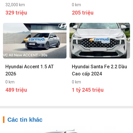
Màu Đỏ chính chủ
32,000 km
0 km
329 triệu
205 triệu
Hyundai Accent 1.5 AT
Hyundai Santa Fe 2.2 Dầu
2026
Cao cấp 2024
0 km
0 km
489 triệu
1 tỷ 245 triệu
Các tin khác