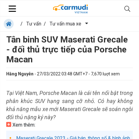
/
Tư vấn
/
Tư vấn mua xe
Tân binh SUV Maserati Grecale
- đối thủ trực tiếp của Porsche
Macan
Hằng Nguyễn
-
27/03/2022 03:48 GMT+7
-
7,670
luợt xem
Tại Việt Nam, Porsche Macan là cái tên nổi bật trong
phân khúc SUV hạng sang cỡ nhỏ. Có hay không
khả năng mẫu xe mới Maserati Grecale sẽ soán ngôi
đối thủ nặng ký này?
Xem thêm:
Maserati Grecale 2023 - Giá bán, thông số & hình ảnh