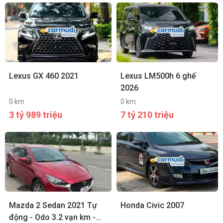
Lexus GX 460 2021
Lexus LM500h 6 ghế
2026
0 km
0 km
3 tỷ 989 triệu
7 tỷ 210 triệu
Mazda 2 Sedan 2021 Tự
Honda Civic 2007
động - Odo 3.2 vạn km -