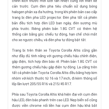
chỉnh kích thước mới lưới tản nhiệt cùng với thiết kế
cản trước. Cụm đèn pha tiêu chuẩn sử dụng bóng
halogen phản xạ đa hướng, trong khi phiên bản cao cấp
trang bị đèn pha LED projector. Đèn pha tất cả phiên
bản đều tích hợp đèn LED ban ngày, đèn sương mù
phía trước. Riêng phiên bản 1.8G CVT có thêm hệ
thống cân bằng góc chiếu tự động, hạn chế chói mắt
cho xe ngược chiều, và đèn pha tự động bật tắt.
Trang bị trên thân xe Toyota Corolla Altis cũng gần
như đầy đủ tính năng với gương chiếu hậu chỉnh điện,
gập điện, tích hợp đèn báo rẽ. Phiên bản 1.8G CVT có
thêm gương chiếu hậu gập điện tự động. La-zăng trên
tất cả phiên bản Toyota Corolla Altis đều bằng hợp kim
nhôm với kích thước từ 16 và 17 inch, đi kèm thông số
lốp lần lượt 205/55 R16 và 215/45 R17.
Phía sau Toyota Corolla Altis khá hiện đại với cụm đèn
hậu LED, đèn báo phanh trên cao LED. Nẹp biển số cũng
được viền chrome nối liền hai cụm đèn hậu khá bắt