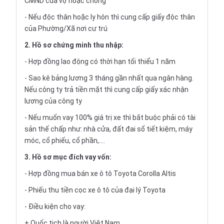
CMND của vợ hoặc chồng
- Nếu độc thân hoặc ly hôn thì cung cấp giấy độc thân
của Phường/Xã nơi cư trú
2. Hồ sơ chứng minh thu nhập:
- Hợp đồng lao động có thời hạn tối thiểu 1 năm
- Sao kê bảng lương 3 tháng gần nhất qua ngân hàng.
Nếu công ty trả tiền mặt thì cung cấp giấy xác nhận
lương của công ty
- Nếu muốn vay 100% giá trị xe thì bắt buộc phải có tài
sản thế chấp như: nhà cửa, đất đai sổ tiết kiệm, máy
móc, cổ phiếu, cổ phần,....
3. Hồ sơ mục đích vay vốn:
- Hợp đồng mua bán xe ô tô Toyota Corolla Altis
- Phiếu thu tiền cọc xe ô tô của đại lý Toyota
- Điều kiện cho vay:
+ Quốc tịch là người Việt Nam