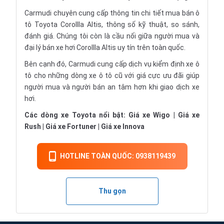
Carmudi chuyên cung cấp thông tin chi tiết
mua bán ô
tô
Toyota Corollla Altis, thông số kỹ thuật, so sánh,
đánh giá. Chúng tôi còn là cầu nối giữa người mua và
đại lý bán xe hơi Corollla Altis uy tín trên toàn quốc.
Bên cạnh đó, Carmudi cung cấp dịch vụ
kiểm định xe ô
tô
cho những dòng
xe ô tô cũ
với giá cực ưu đãi giúp
người mua và người bán an tâm hơn khi giao dịch xe
hơi.
Các dòng xe Toyota nổi bật:
Giá xe Wigo
|
Giá xe
Rush
|
Giá xe Fortuner
|
Giá xe Innova
HOTLINE TOÀN QUỐC: 0938119439
Thu gọn