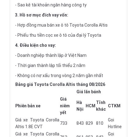
- Sao kê tài khoản ngân hàng công ty
3. Hồ sơ mục đích vay vốn:
- Hợp đồng mua bán xe ô tô Toyota Corolla Altis
- Phiếu thu tiền cọc xe ô tô của đại lý Toyota
4. Điều kiện cho vay:
- Doanh nghiệp thành lập ở Việt Nam
- Thời gian thành lập tối thiểu 2 năm
- Không có nợ xấu trong vòng 2 năm gần nhất
Bảng giá Toyota Corolla Altis tháng 08/2026
Giá lăn bánh
Giá
Hà
Tỉnh
Phiên bản xe
niêm
HCM
CTKM
Nội
khác
yết
Giá xe Toyota Corolla
Gọi
733
843
829
810
Altis 1.8E CVT
Hotline
Giá xe Toyota Corolla
Gọi