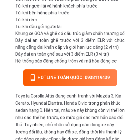
Túi khí người lái và hành khách phía trước
Túi khí bên hông phía trước
Túi khí rèm
Túi khí đầu gối người lái
Khung xe GOA và ghế có cấu trúc giảm chấn thương cổ
Dây đai an toàn ghế trước với 3 điểm ELR với chức
năng căng đai khẩn cấp và giới hạn lực căng (2 vị trí)
Dây đai an toàn ghế sau với 3 điểm ELR (3 vị trí)
Hệ thống báo động chống trộm và mã hóa động cơ
HOTLINE TOÀN QUỐC: 0938119439
Toyota Corolla Altis đang cạnh tranh với Mazda 3, Kia
Cerato, Hyundai Elantra, Honda Civic trong phân khúc
sedan hạng D. Hiện tại, mẫu xe này không còn vị thế lớn
như các thế hệ trước, do mức giá cao hơn hẳn các đối
thủ. Tuy nhiên, chủ nhân sử dụng các dòng xe này
tương đối lâu, không hay đổi xe, đồng thời khi thanh lý
các dòng xe này cũng vẫn được giá hơn đáng kể các