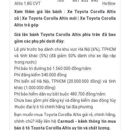
763
861
853
843
Altis 1.8G CVT
Hotline
Xem thêm giá lăn bánh :
Xe Toyota Corolla Altis
cũ
|
Xe Toyota Corolla Altis mới
|
Xe Toyota Corolla
Altis trả góp
Giá lăn bánh
Toyota Corolla Altis
phía trên đã bao
gồm các phụ phí dưới đây:
Lệ phí trước bạ dành cho khu vực Hà Nội (6%), TPHCM
và tỉnh khác (5%) (đã giảm 50% dành cho xe lắp ráp
trong nước)
Phí bảo trì đường bộ 1.560.000 đồng/năm
Phí đăng kiểm 340.000 đồng
Phí biển số Hà Nội, TPHCM (20.000.000 đồng) và tỉnh
khác (1.000.000 đồng)
Phí bảo hiểm dân sự bắt buộc 480.700 đồng/năm
Chưa bao gồm phí đăng ký và đăng kiểm dao động tùy
thuộc đại lý ô tô chính hãng tại địa phương
Bạn muốn mua Toyota Corollla Altis giá rẻ, chính hãng,
chính chủ? Hãy liên hệ
Carmudi
- kênh thông tin mua
bán ô tô Toyota Corollla Altis uy tín và chất lượng.