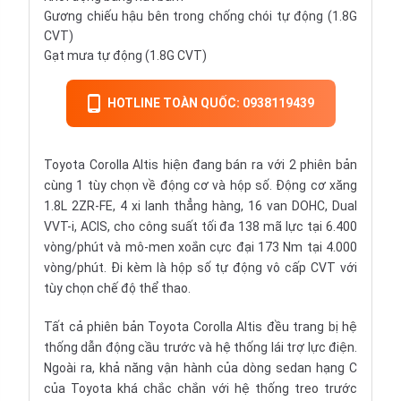
Gương chiếu hậu bên trong chống chói tự động (1.8G
CVT)
Gạt mưa tự động (1.8G CVT)
HOTLINE TOÀN QUỐC: 0938119439
Toyota Corolla Altis hiện đang bán ra với 2 phiên bản
cùng 1 tùy chọn về động cơ và hộp số. Động cơ xăng
1.8L 2ZR-FE, 4 xi lanh thẳng hàng, 16 van DOHC, Dual
VVT-i, ACIS, cho công suất tối đa 138 mã lực tại 6.400
vòng/phút và mô-men xoắn cực đại 173 Nm tại 4.000
vòng/phút. Đi kèm là hộp
số tự động
vô cấp CVT với
tùy chọn chế độ thể thao.
Tất cả phiên bản Toyota Corolla Altis đều trang bị hệ
thống dẫn động cầu trước và hệ thống lái trợ lực điện.
Ngoài ra, khả năng vận hành của dòng sedan hạng C
của Toyota khá chắc chắn với hệ thống treo trước