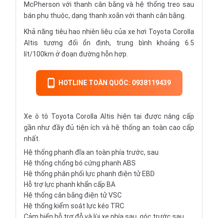
McPherson
với thanh cân bằng và hệ thống treo sau
bán phụ thuộc, dạng thanh xoắn với thanh cân bằng.
Khả năng tiêu hao nhiên liệu của xe hơi Toyota Corolla
Altis tương đối ổn định, trung bình khoảng 6.5
lít/100km ở đoạn đường hỗn hợp.
HOTLINE TOÀN QUỐC: 0938119439
Xe ô tô Toyota Corolla Altis hiện tại được nâng cấp
gần như đầy đủ tiện ích và hệ thống an toàn cao cấp
nhất.
Hệ thống phanh đĩa an toàn phía trước, sau
Hệ thống chống bó cứng
phanh ABS
Hệ thống phân phối lực
phanh điện tử EBD
Hỗ trợ lực phanh khẩn cấp BA
Hệ thống cân bằng điện tử VSC
Hệ thống kiểm soát lực kéo TRC
Cảm biến hỗ trợ đỗ và lùi xe phía sau, góc trước sau