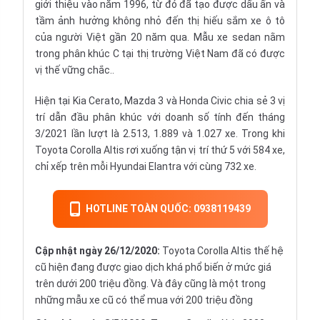
giới thiệu vào năm 1996, từ đó đã tạo được dấu ấn và
tầm ảnh hưởng không nhỏ đến thị hiếu sắm xe ô tô
của người Việt gần 20 năm qua. Mẫu xe sedan nằm
trong phân khúc C tại thị trường Việt Nam đã có được
vị thế vững chắc..
Hiện tại
Kia Cerato
,
Mazda 3
và
Honda Civic
chia sẻ 3 vị
trí dẫn đầu phân khúc với doanh số tính đến tháng
3/2021 lần lượt là 2.513, 1.889 và 1.027 xe. Trong khi
Toyota Corolla Altis rơi xuống tận vị trí thứ 5 với 584 xe,
chỉ xếp trên mỗi
Hyundai Elantra
với cùng 732 xe.
HOTLINE TOÀN QUỐC: 0938119439
Cập nhật ngày 26/12/2020:
Toyota Corolla Altis thế hệ
cũ hiện đang được giao dịch khá phổ biến ở mức giá
trên dưới 200 triệu đồng. Và đây cũng là một trong
những mẫu xe cũ có thể mua với 200 triệu đồng