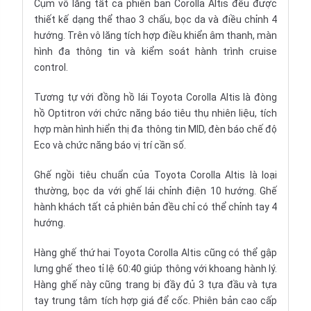
Cụm
vô lăng
tất cả phiên bản Corolla Altis đều được
thiết kế dạng thể thao 3 chấu, bọc da và điều chỉnh 4
hướng. Trên vô lăng tích hợp điều khiển âm thanh, màn
hình đa thông tin và kiểm soát hành trình cruise
control.
Tương tự với
đồng hồ
lái Toyota Corolla Altis là đòng
hồ Optitron với chức năng báo tiêu thụ nhiên liệu, tích
hợp màn hình hiển thị đa thông tin MID, đèn báo chế độ
Eco và chức năng báo vị trí cần số.
Ghế ngồi
tiêu chuẩn của Toyota Corolla Altis là loại
thường, bọc da với ghế lái chỉnh điện 10 hướng. Ghế
hành khách tất cả phiên bản đều chỉ có thể chỉnh tay 4
hướng.
Hàng ghế thứ hai Toyota Corolla Altis cũng có thể gập
lưng ghế theo tỉ lệ 60:40 giúp thông với khoang hành lý.
Hàng ghế này cũng trang bị đầy đủ 3 tựa đầu và tựa
tay trung tâm tích hợp giá để cốc. Phiên bản cao cấp