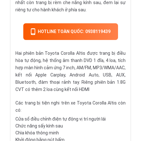
nhất còn trang bị rèm che nắng kính sau, đem lại sự
riêng tư cho hành khách ở phía sau.
HOTLINE TOÀN QUỐC: 0938119439
Hai phiên bản Toyota Corolla Altis được trang bị điều
hòa tự động, hệ thống âm thanh DVD 1 đĩa, 4 loa, tích
hợp màn hình cảm ứng 7 inch, AM/FM, MP3/WMA/AAC,
kết nối Apple Carplay, Android Auto, USB, AUX,
Bluetooth, đàm thoại rảnh tay. Riêng phiên bản 1.8G
CVT có thêm 2 loa cùng kết nối HDMI
Các trang bị tiện nghi trên xe Toyota Corolla Altis còn
có:
Cửa sổ điều chỉnh điện tự động vị trí người lái
Chức năng sấy kính sau
Chìa khóa thông minh
Khởi động bằng nút bấm