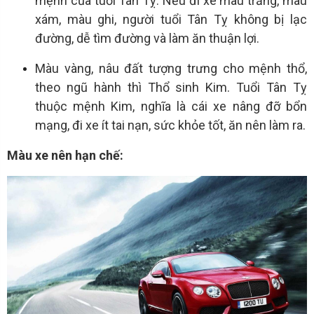
mệnh của tuổi Tân Tỵ. Nếu đi xe màu trắng, màu
xám, màu ghi, người tuổi Tân Tỵ không bị lạc
đường, dễ tìm đường và làm ăn thuận lợi.
Màu vàng, nâu đất tượng trưng cho mệnh thổ,
theo ngũ hành thì Thổ sinh Kim. Tuổi Tân Tỵ
thuộc mệnh Kim, nghĩa là cái xe nâng đỡ bổn
mạng, đi xe ít tai nạn, sức khỏe tốt, ăn nên làm ra.
Màu xe nên hạn chế: