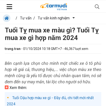
/
Tư vấn
/
Tư vấn kinh nghiệm
Tuổi Tỵ mua xe màu gì? Tuổi Tỵ
mua xe gì hợp năm 2024
trung.tran
-
01/10/2024 10:18 GMT+7
-
46,367
luợt xem
Bên cạnh lựa chọn cho mình một chiếc xe ô tô phù
hợp về giá cả, thương hiệu,... việc chọn màu xe theo
mệnh cũng là yếu tố được chủ nhân quan tâm, nó sẽ
đem đến sự may mắn, tài lộc cho người sở hữu.
Xem thêm:
Tuổi Dậu hợp màu xe gì - Đầy đủ, chi tiết mới nhất
2024