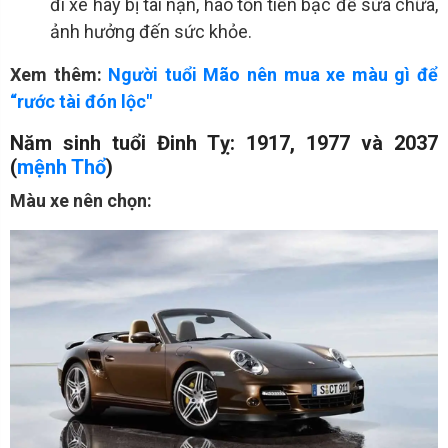
đi xe hay bị tai nạn, hao tốn tiền bạc để sửa chữa,
ảnh hưởng đến sức khỏe.
Xem thêm:
Người tuổi Mão nên mua xe màu gì để
“rước tài đón lộc"
Năm sinh tuổi Đinh Tỵ: 1917, 1977 và 2037
(
mệnh Thổ
)
Màu xe nên chọn: