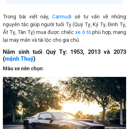
Trong bài viết này,
Carmudi
sẽ tư vấn về những
nguyên tắc giúp người tuổi Tỵ (Quý Tỵ, Kỷ Tỵ, Đinh Tỵ,
Ất Tỵ, Tân Tỵ) mua được chiếc
xe ô tô
phù hợp, mang
lại may mắn và tài lộc cho gia chủ.
Năm sinh tuổi Quý Tỵ: 1953, 2013 và 2073
(
mệnh Thuỷ
)
Màu xe nên chọn: