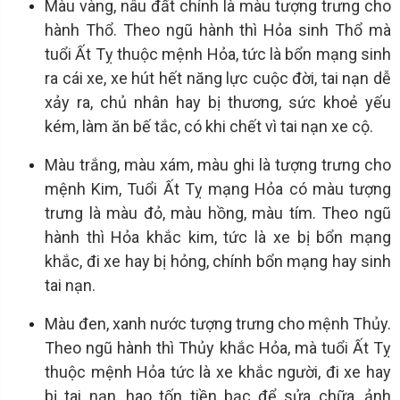
Màu vàng, nâu đất chính là màu tượng trưng cho
hành Thổ. Theo ngũ hành thì Hỏa sinh Thổ mà
tuổi Ất Tỵ thuộc mệnh Hỏa, tức là bổn mạng sinh
ra cái xe, xe hút hết năng lực cuộc đời, tai nạn dễ
xảy ra, chủ nhân hay bị thương, sức khoẻ yếu
kém, làm ăn bế tắc, có khi chết vì tai nạn xe cộ.
Màu trắng, màu xám, màu ghi là tượng trưng cho
mệnh Kim, Tuổi Ất Tỵ mạng Hỏa có màu tượng
trưng là màu đỏ, màu hồng, màu tím. Theo ngũ
hành thì Hỏa khắc kim, tức là xe bị bổn mạng
khắc, đi xe hay bị hỏng, chính bổn mạng hay sinh
tai nạn.
Màu đen, xanh nước tượng trưng cho mệnh Thủy.
Theo ngũ hành thì Thủy khắc Hỏa, mà tuổi Ất Tỵ
thuộc mệnh Hỏa tức là xe khắc người, đi xe hay
bị tai nạn, hao tốn tiền bạc để sửa chữa, ảnh