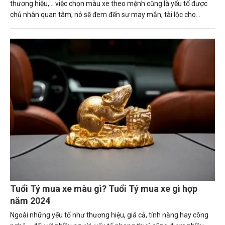
thương hiệu,... việc chọn màu xe theo mệnh cũng là yếu tố được
chủ nhân quan tâm, nó sẽ đem đến sự may mắn, tài lộc cho
người sở hữu. Trong bài viết này, Carmudi sẽ tư vấn về những
nguyên tắc giúp người tuổi Thìn (Bính Thìn, Canh Thìn, Giáp Thìn.
Mậu Thìn, Nhâm Thìn) mua được chiếc xe ô tô phù hợp. Tuổi thìn
hợp xe màu gì sẽ mang lại may mắn và tài lộc cho gia chủ.
Tuổi Tý mua xe màu gì? Tuổi Tý mua xe gì hợp
năm 2024
Ngoài những yếu tố như thương hiệu, giá cả, tính năng hay công