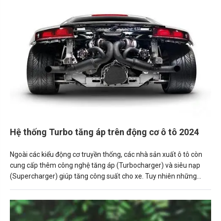
Hệ thống Turbo tăng áp trên động cơ ô tô 2024
Ngoài các kiểu động cơ truyền thống, các nhà sản xuất ô tô còn
cung cấp thêm công nghệ tăng áp (Turbocharger) và siêu nạp
(Supercharger) giúp tăng công suất cho xe. Tuy nhiên những
công nghệ này không được áp dụng rộng rãi và đôi khi khiến
người mua xe “hoang mang” khi không hiểu tác dụng thực tế của
chúng.