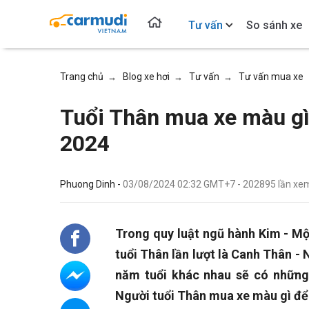
Tư vấn
So sánh xe
Trang chủ
Blog xe hơi
Tư vấn
Tư vấn mua xe
→
→
→
Tuổi Thân mua xe màu gì
2024
Phuong Dinh -
03/08/2024 02:32 GMT+7
-
202895
lần xe
Trong quy luật ngũ hành Kim - Mộ
tuổi Thân lần lượt là Canh Thân -
năm tuổi khác nhau sẽ có những
Người tuổi Thân mua xe màu gì để