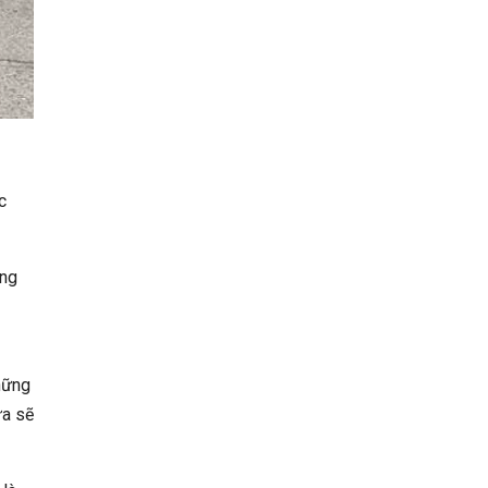
c
ững
hững
ửa sẽ