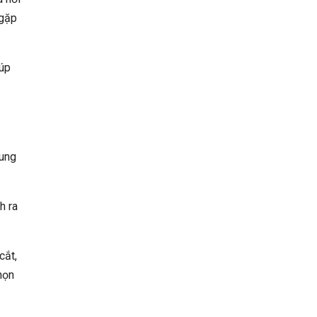
 gặp
úp
xung
h ra
cắt,
họn