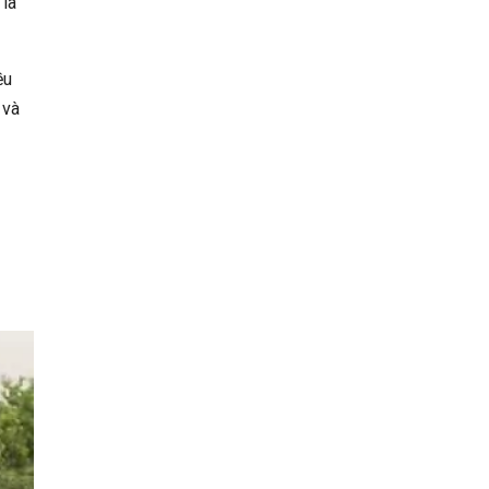
 là
ều
 và