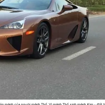
n mệnh của người mệnh Thổ. Vì mệnh Thổ sinh mệnh Kim - đất là