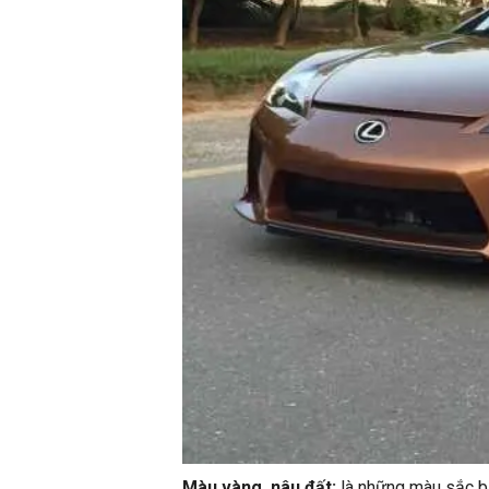
Màu vàng, nâu đất:
là những màu sắc bả