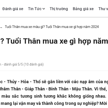
Đánh giá xe
Tin Tức
Thị trường
Bảng giá xe
Thư v
Tuổi Thân mua xe màu gì? Tuổi Thân mua xe gì hợp năm 2024
→
? Tuổi Thân mua xe gì hợp nă
m
- đánh giá
5
/5 (
10
đánh giá)
c - Thủy - Hỏa - Thổ sẽ gắn liền với các nạp âm của n
 Nhâm Thân - Giáp Thân - Bính Thân - Mậu Thân. Vì thế,
 màu sắc tương sinh tương khắc không giống nhau.
 mang lại vận may và thành công trong sự nghiệp? Mời