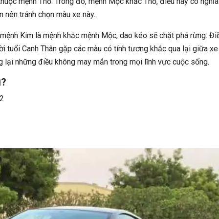
huộc mệnh Thổ. Trong đó, mệnh Mộc khắc Thổ, điều này có nghĩa
ân nên tránh chọn màu xe này.
 mệnh Kim là mệnh khắc mệnh Mộc, dao kéo sẽ chặt phá rừng. Đi
ời tuổi Canh Thân gặp các màu có tính tương khắc qua lại giữa xe
ng lại những điều không may mắn trong mọi lĩnh vực cuộc sống.
ì?
52