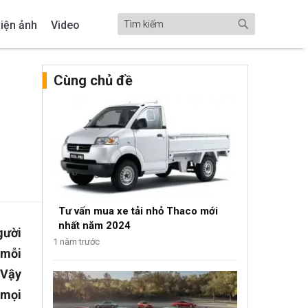
iện ảnh
Video
Cùng chủ đề
m
Tư vấn mua xe tải nhỏ Thaco mới
nhất năm 2024
gười
1 năm trước
 mỗi
 Vậy
 mọi