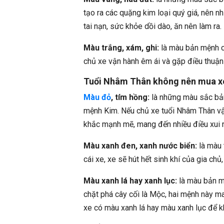
tạo ra các quặng kim loại quý giá, nên n
tai nạn, sức khỏe dồi dào, ăn nên làm ra.
Màu trắng, xám, ghi:
là màu bản mệnh c
chủ xe vận hành êm ái và gặp điều thuận 
Tuổi Nhâm Thân không nên mua x
Màu đỏ
, tím hồng:
là những màu sắc bả
mệnh Kim. Nếu chủ xe tuổi Nhâm Thân vậ
khắc mạnh mẽ, mang đến nhiều điều xui r
Màu xanh đen, xanh nước biển:
là màu 
cái xe, xe sẽ hút hết sinh khí của gia chủ
Màu xanh lá hay xanh lục:
là màu bản m
chặt phá cây cối là Mộc, hai mệnh này ma
xe có màu xanh lá hay màu xanh lục để k