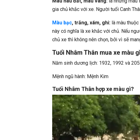
Màu nâu đất, màu vàng:
là những màu t
gia chủ khắc với xe. Người tuổi Canh Th
Màu bạc
, trắng, xám, ghi:
là màu thuộc
này có nghĩa là xe khắc với chủ. Nếu ngư
chủ xe thì không nên chọn, bởi vì sẽ ma
Tuổi Nhâm Thân mua xe màu g
Năm sinh dương lịch: 1932, 1992 và 20
Mệnh ngũ hành: Mệnh Kim
Tuổi Nhâm Thân hợp xe màu gì?