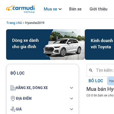
Mua xe
Bán xe
Giới thiệu
Trang chủ
Hyundai
2019
BỘ LỌC
BỎ LỌC
Hy
HÃNG XE, DÒNG XE
Mua bán Hy
Có 0 tin bán xe ch
ĐỊA ĐIỂM
GIÁ