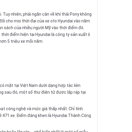
. Tuy nhiên, phải ngăn cản về khí thải Pony không
đối cho mọi thời đại của
xe oto
Hyundai vào năm
gân sách của nhiều người Mỹ vào thời điểm đó.
 thời điểm hiện tại Hyundai là công ty sản xuất ô
hơn 5 triệu xe mỗi năm.
có mặt tại Việt Nam dưới dạng hợp tác liên
g sau đó, một số thư điện tử được lắp ráp tại
ạt công nghệ và mức giá thấp nhất. Chỉ tính
9.471 xe. Điểm đáng khen là Hyundai Thành Công
hân hoặc lắp ráp,… phổ biến nhất là một số mẫu