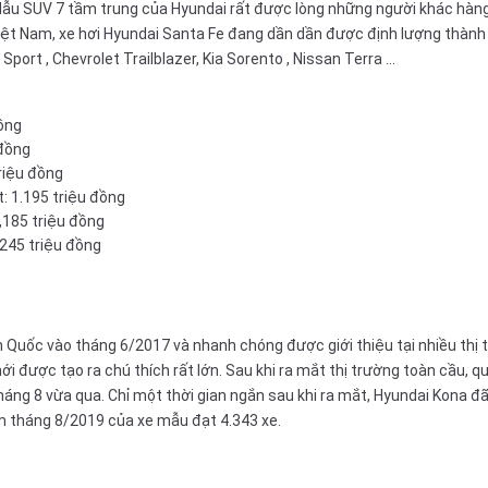
 Mẫu
SUV 7
tầm trung của Hyundai rất được lòng những người khác hàng t
ại Việt Nam, xe hơi Hyundai Santa Fe đang dần dần được định lượng thà
 Sport
, Chevrolet Trailblazer,
Kia Sorento
,
Nissan Terra
…
đồng
 đồng
triệu đồng
: 1.195 triệu đồng
,185 triệu đồng
,245 triệu đồng
 Quốc vào tháng 6/2017 và nhanh chóng được giới thiệu tại nhiều thị t
ới được tạo ra chú thích rất lớn. Sau khi ra mắt thị trường toàn cầu,
háng 8 vừa qua. Chỉ một thời gian ngắn sau khi ra mắt, Hyundai Kona đã
m tháng 8/2019 của xe mẫu đạt 4.343 xe.