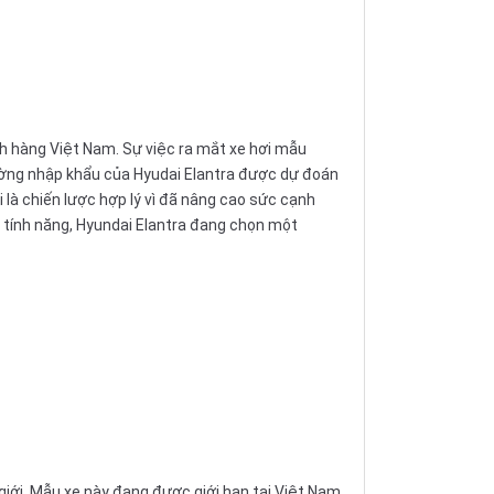
h hàng Việt Nam. Sự việc ra mắt xe hơi mẫu
rường nhập khẩu của Hyudai Elantra được dự đoán
i là chiến lược hợp lý vì đã nâng cao sức cạnh
ều tính năng, Hyundai Elantra đang chọn một
giới. Mẫu xe này đang được giới hạn tại Việt Nam