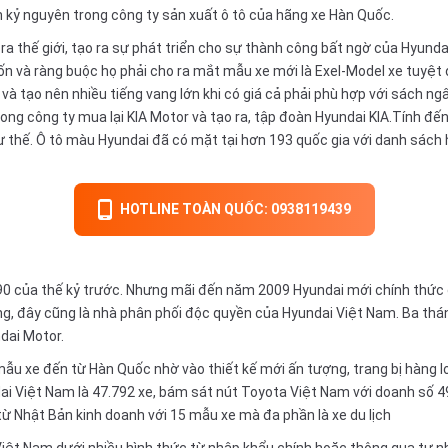
n kỷ nguyên trong công ty sản xuất ô tô của hãng xe Hàn Quốc.
ra thế giới, tạo ra sự phát triển cho sự thành công bất ngờ của Hyundai
 và ràng buộc họ phải cho ra mắt mẫu xe mới là Exel-Model xe tuyệt 
và tạo nên nhiều tiếng vang lớn khi có giá cả phải phù hợp với sách n
ong công ty mua lại KIA Motor và tạo ra, tập đoàn Hyundai KIA.Tính đến
 thế. Ô tô màu Hyundai đã có mặt tại hơn 193 quốc gia với danh sách 
HOTLINE TOÀN QUỐC: 0938119439
 90 của thế kỷ trước. Nhưng mãi đến năm 2009 Hyundai mới chính thức 
g, đây cũng là nhà phân phối độc quyền của Hyundai Việt Nam. Ba thán
dai Motor.
ẫu xe đến từ Hàn Quốc nhờ vào thiết kế mới ấn tượng, trang bị hàng lo
ai Việt Nam là 47.792 xe, bám sát nút
Toyota Việt Nam
với doanh số 4
ủ từ Nhật Bản kinh doanh với 15 mẫu xe mà đa phần là xe du lịch
Việt Nam dưới nhiều hình thức từ nhập khẩu chính hoặc thông qua tư n