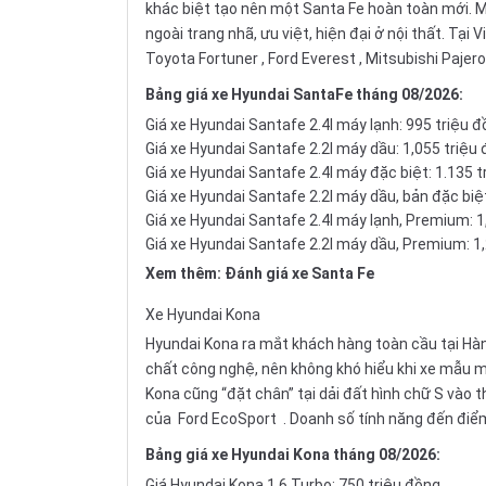
khác biệt tạo nên một Santa Fe hoàn toàn mới.
ngoài trang nhã, ưu việt, hiện đại ở nội thất. T
Toyota Fortuner
,
Ford Everest
,
Mitsubishi Pajero
Bảng giá xe Hyundai SantaFe tháng 08/2026:
Giá xe Hyundai Santafe 2.4l máy lạnh: 995 triệu 
Giá xe Hyundai Santafe 2.2l máy dầu: 1,055 triệu
Giá xe Hyundai Santafe 2.4l máy đặc biệt: 1.135 
Giá xe Hyundai Santafe 2.2l máy dầu, bản đặc biệt
Giá xe Hyundai Santafe 2.4l máy lạnh, Premium: 1
Giá xe Hyundai Santafe 2.2l máy dầu, Premium: 1
Xem thêm:
Đánh giá xe Santa Fe
Xe
Hyundai Kona
Hyundai Kona ra mắt khách hàng toàn cầu tại Hàn
chất công nghệ, nên không khó hiểu khi xe mẫu m
Kona cũng “đặt chân” tại dải đất hình chữ S vào t
của
Ford EcoSport
. Doanh số tính năng đến điể
Bảng giá xe Hyundai Kona tháng 08/2026:
Giá Hyundai Kona 1.6 Turbo: 750 triệu đồng