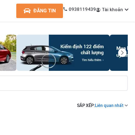
0938119439
Tài khoản
ĐĂNG TIN
SẮP XẾP:
Liên quan nhất