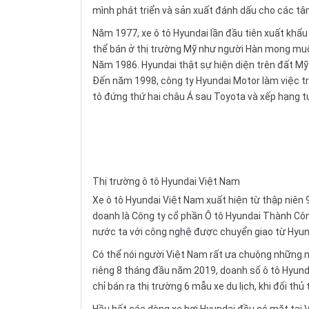
mình phát triển và sản xuất đánh dấu cho các tâ
Năm 1977, xe ô tô Hyundai lần đầu tiên xuất khẩu 
thể bán ở thị trường Mỹ như người Hàn mong muốn
Năm 1986. Hyundai thật sự hiện diện trên đất Mỹ 
Đến năm 1998, công ty
Hyundai Motor
làm việc tr
tô đứng thứ hai châu Á sau Toyota và xếp hạng tư
Thị trường ô tô Hyundai Việt Nam
Xe ô tô Hyundai Việt Nam xuất hiện từ thập niên
doanh là Công ty cổ phần Ô tô Hyundai Thành Côn
nước ta với công nghệ được chuyển giao từ Hyun
Có thể nói người Việt Nam rất ưa chuộng những m
riêng 8 tháng đầu năm 2019, doanh số ô tô Hyund
chỉ bán ra thị trường 6 mẫu xe du lịch, khi đối th
Hầu hết các dòng xe hơi Hyundai đều có mặt tại 