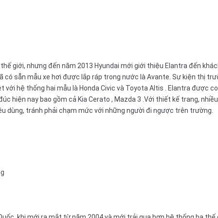
thế giới, nhưng đến năm 2013 Hyundai mới giới thiệu Elantra đến khác
đã có sẵn mẫu xe hơi được lắp ráp trong nước là Avante. Sự kiện thị t
ệt với hệ thống hai mẫu là
Honda Civic
và
Toyota Altis
. Elantra được co
 đúc hiện nay bao gồm cả
Kia Cerato
,
Mazda 3
.Với thiết kế trang, nhi
iêu dùng, tránh phải chạm mức với những người đi ngược trên trường.
ng
uốc, khi mới ra mắt từ năm 2004 và mới trải qua hơn hệ thống ba thế 