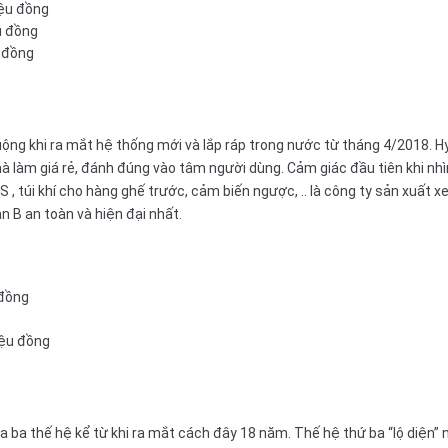
iệu đồng
u đồng
u đồng
ộng khi ra mắt hệ thống mới và lắp ráp trong nước từ tháng 4/2018. H
 làm giá rẻ, đánh đúng vào tâm người dùng. Cảm giác đầu tiên khi nhìn
BS
, túi khí cho hàng ghế trước, cảm biến ngược, .. là công ty sản xuất 
an
B an toàn và hiện đại nhất.
 đồng
iệu đồng
ua ba thế hệ kể từ khi ra mắt cách đây 18 năm. Thế hệ thứ ba “lộ diện” 