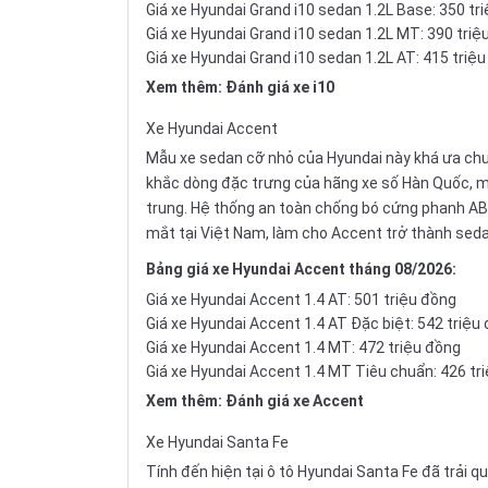
Giá xe Hyundai Grand i10 sedan 1.2L Base: 350 tr
Giá xe Hyundai Grand i10 sedan 1.2L MT: 390 triệ
Giá xe Hyundai Grand i10 sedan 1.2L AT: 415 triệ
Xem thêm:
Đánh giá xe i10
Xe
Hyundai Accent
Mẫu
xe sedan
cỡ nhỏ của Hyundai này khá ưa chu
khắc dòng đặc trưng của hãng xe số Hàn Quốc, mà
trung. Hệ thống an toàn chống bó cứng
phanh A
mắt tại Việt Nam, làm cho Accent trở thành
sed
Bảng giá xe Hyundai Accent tháng 08/2026:
Giá xe Hyundai Accent 1.4 AT: 501 triệu đồng
Giá xe Hyundai Accent 1.4 AT Đặc biệt: 542 triệu
Giá xe Hyundai Accent 1.4 MT: 472 triệu đồng
Giá xe Hyundai Accent 1.4 MT Tiêu chuẩn: 426 tr
Xem thêm:
Đánh giá xe Accent
Xe
Hyundai Santa Fe
Tính đến hiện tại ô tô Hyundai Santa Fe đã trải q