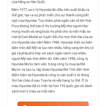
của hãng xe Hàn Quốc.
Năm 1977, xe ô tô Hyundai lần đầu tiên xuất khẩu ra
thế giới, tạo ra sự phát triển cho sự thành công bất
ngờ của Hyundai. Tuy nhiên, phải ngăn cản về khí thải
Pony không thể bán ở thị trường Mỹ như người Hàn
mong muốn và ràng buộc họ phải cho ra mắt mẫu xe
mới là Exel-Model xe tuyệt đối cho mọi thời đại của
xe
oto
Hyundai vào năm Năm 1986. Hyundai thật sự hiện
diện trên đất Mỹ và tạo nên nhiều tiếng vang lớn khi có
giá cả phải phù hợp với sách ngân sách của nhiều
người Mỹ vào thời điểm đó. Đến năm 1998, công ty
Hyundai Motor
làm việc trong công ty mua lại KIA
Motor và tạo ra, tập đoàn Hyundai KIA.Tính đến thời
điểm hiện tại Hyundai là công ty sản xuất ô tô đứng
thứ hai châu Á sau Toyota và xếp hạng tư thế. Ô tô
màu Hyundai đã có mặt tại hơn 193 quốc gia với danh
sách hơn 5 triệu xe mỗi năm.