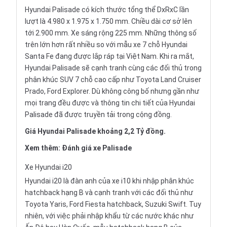
Hyundai Palisade có kích thước tổng thể DxRxC lần
lượt là 4.980 x 1.975 x 1.750 mm. Chiều dài cơ sở lên
tới 2.900 mm. Xe sáng rộng 225 mm. Những thông số
trên lớn hơn rất nhiều so với mẫu xe 7 chỗ Hyundai
Santa Fe đang được lắp ráp tại Việt Nam. Khi ra mắt,
Hyundai Palisade sẽ cạnh tranh cùng các đối thủ trong
phân khúc SUV 7 chỗ cao cấp như Toyota Land Cruiser
Prado, Ford Explorer. Dù không công bố nhưng gần như
mọi trang đều được và thông tin chi tiết của Hyundai
Palisade đã được truyền tải trong cộng đồng.
Giá Hyundai Palisade khoảng 2,2 Tỷ đồng.
Xem thêm:
Đánh giá xe Palisade
Xe
Hyundai i20
Hyundai i20 là đàn anh của xe i10 khi nhập phân khúc
hatchback hạng B và cạnh tranh với các đối thủ như
Toyota Yaris, Ford Fiesta hatchback, Suzuki Swift. Tuy
nhiên, với việc phải nhập khẩu từ các nước khác như