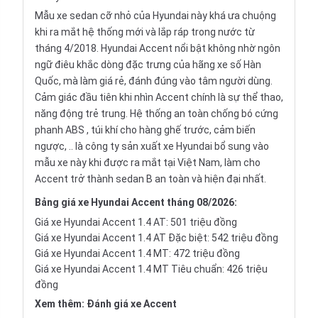
Mẫu
xe sedan
cỡ nhỏ của Hyundai này khá ưa chuộng
khi ra mắt hệ thống mới và lắp ráp trong nước từ
tháng 4/2018. Hyundai Accent nổi bật không nhờ ngôn
ngữ điêu khắc dòng đặc trưng của hãng xe số Hàn
Quốc, mà làm giá rẻ, đánh đúng vào tâm người dùng.
Cảm giác đầu tiên khi nhìn Accent chính là sự thể thao,
năng động trẻ trung. Hệ thống an toàn chống bó cứng
phanh ABS
, túi khí cho hàng ghế trước, cảm biến
ngược, .. là công ty sản xuất xe Hyundai bổ sung vào
mẫu xe này khi được ra mắt tại Việt Nam, làm cho
Accent trở thành
sedan
B an toàn và hiện đại nhất.
Bảng giá xe Hyundai Accent tháng 08/2026:
Giá xe Hyundai Accent 1.4 AT: 501 triệu đồng
Giá xe Hyundai Accent 1.4 AT Đặc biệt: 542 triệu đồng
Giá xe Hyundai Accent 1.4 MT: 472 triệu đồng
Giá xe Hyundai Accent 1.4 MT Tiêu chuẩn: 426 triệu
đồng
Xem thêm:
Đánh giá xe Accent