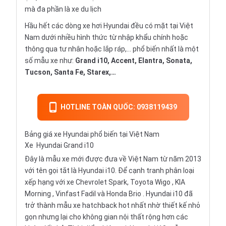
mà đa phần là xe du lịch
Hầu hết các dòng xe hơi Hyundai đều có mặt tại Việt
Nam dưới nhiều hình thức từ nhập khẩu chính hoặc
thông qua tư nhân hoặc lắp ráp,… phổ biến nhất là một
số mẫu xe như:
Grand i10, Accent, Elantra, Sonata,
Tucson, Santa Fe, Starex,…
HOTLINE TOÀN QUỐC: 0938119439
Bảng giá xe Hyundai phổ biến tại Việt Nam
Xe
Hyundai Grand i10
Đây là mẫu xe mới được đưa về Việt Nam từ năm 2013
với tên gọi tắt là Hyundai i10. Để cạnh tranh phân loại
xếp hạng với xe Chevrolet Spark,
Toyota Wigo
,
KIA
Morning
,
Vinfast Fadil
và
Honda Brio
. Hyundai i10 đã
trở thành mẫu xe hatchback hot nhất nhờ thiết kế nhỏ
gọn nhưng lại cho không gian nội thất rộng hơn các