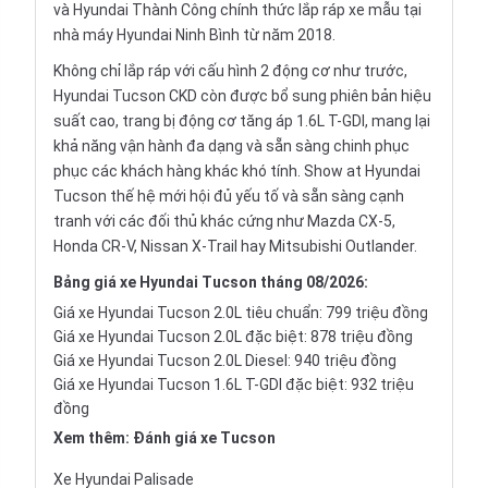
và Hyundai Thành Công chính thức lắp ráp xe mẫu tại
nhà máy Hyundai Ninh Bình từ năm 2018.
Không chỉ lắp ráp với cấu hình 2 động cơ như trước,
Hyundai Tucson CKD còn được bổ sung phiên bản hiệu
suất cao, trang bị động cơ tăng áp 1.6L T-GDI, mang lại
khả năng vận hành đa dạng và sẵn sàng chinh phục
phục các khách hàng khác khó tính. Show at Hyundai
Tucson thế hệ mới hội đủ yếu tố và sẵn sàng cạnh
tranh với các đối thủ khác cứng như Mazda CX-5,
Honda CR-V, Nissan X-Trail hay Mitsubishi Outlander.
Bảng giá xe Hyundai Tucson tháng 08/2026:
Giá xe Hyundai Tucson 2.0L tiêu chuẩn: 799 triệu đồng
Giá xe Hyundai Tucson 2.0L đặc biệt: 878 triệu đồng
Giá xe Hyundai Tucson 2.0L Diesel: 940 triệu đồng
Giá xe Hyundai Tucson 1.6L T-GDI đặc biệt: 932 triệu
đồng
Xem thêm:
Đánh giá xe Tucson
Xe
Hyundai Palisade