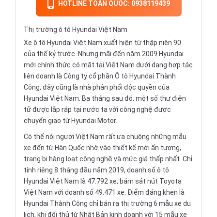
HOTLINE TOÀN QUỐC: 0938119439
Thị trường ô tô Hyundai Việt Nam
Xe ô tô Hyundai Việt Nam xuất hiện từ thập niên 90
của thế kỷ trước. Nhưng mãi đến năm 2009 Hyundai
mới chính thức có mặt tại Việt Nam dưới dạng hợp tác
liên doanh là Công ty cổ phần Ô tô Hyundai Thành
Công, đây cũng là nhà phân phối độc quyền của
Hyundai Việt Nam. Ba tháng sau đó, một số thư điện
tử được lắp ráp tại nước ta với công nghệ được
chuyển giao từ Hyundai Motor.
Có thể nói người Việt Nam rất ưa chuộng những mẫu
xe đến từ Hàn Quốc nhờ vào thiết kế mới ấn tượng,
trang bị hàng loạt công nghệ và mức giá thấp nhất. Chỉ
tính riêng 8 tháng đầu năm 2019, doanh số ô tô
Hyundai Việt Nam là 47.792 xe, bám sát nút
Toyota
Việt Nam
với doanh số 49.471 xe. Điểm đáng khen là
Hyundai Thành Công chỉ bán ra thị trường 6 mẫu xe du
lịch, khi đối thủ từ Nhật Bản kinh doanh với 15 mẫu xe