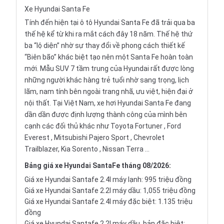
Xe
Hyundai Santa Fe
Tính đến hiện tại ô tô Hyundai Santa Fe đã trải qua ba
thế hệ kể từ khi ra mắt cách đây 18 năm. Thế hệ thứ
ba “lộ diện” nhờ sự thay đổi về phong cách thiết kế
“Biên bão” khác biệt tạo nên một Santa Fe hoàn toàn
mới. Mẫu
SUV 7
tầm trung của Hyundai rất được lòng
những người khác hàng trẻ tuổi nhờ sang trọng, lịch
lãm, nam tính bên ngoài trang nhã, ưu việt, hiện đại ở
nội thất. Tại Việt Nam, xe hơi Hyundai Santa Fe đang
dần dần được định lượng thành công của mình bên
cạnh các đối thủ khác như
Toyota Fortuner
,
Ford
Everest
,
Mitsubishi Pajero Sport
, Chevrolet
Trailblazer,
Kia Sorento
,
Nissan Terra
…
Bảng giá xe Hyundai SantaFe tháng 08/2026:
Giá xe Hyundai Santafe 2.4l máy lạnh: 995 triệu đồng
Giá xe Hyundai Santafe 2.2l máy dầu: 1,055 triệu đồng
Giá xe Hyundai Santafe 2.4l máy đặc biệt: 1.135 triệu
đồng
Giá xe Hyundai Santafe 2.2l máy dầu, bản đặc biệt: