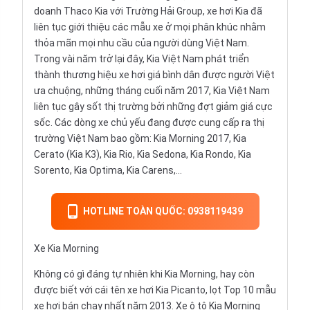
doanh
Thaco
Kia với Trường Hải Group,
xe hơi
Kia đã
liên tục giới thiệu các mẫu xe ở mọi phân khúc nhằm
thỏa mãn mọi nhu cầu của người dùng Việt Nam.
Trong vài năm trở lại đây, Kia Việt Nam phát triển
thành thương hiệu xe hơi giá bình dân được người Việt
ưa chuộng, những tháng cuối năm 2017, Kia Việt Nam
liên tục gây sốt thị trường bởi những đợt giảm giá cực
sốc. Các dòng xe chủ yếu đang được cung cấp ra thị
trường Việt Nam bao gồm:
Kia Morning
2017,
Kia
Cerato
(Kia K3),
Kia Rio
,
Kia Sedona
,
Kia Rondo
,
Kia
Sorento
,
Kia Optima
,
Kia Carens
,...
HOTLINE TOÀN QUỐC: 0938119439
Xe Kia Morning
Không có gì đáng tự nhiên khi Kia Morning, hay còn
được biết với cái tên xe hơi Kia Picanto, lọt Top 10 mẫu
xe hơi bán chạy nhất năm 2013. Xe ô tô Kia Morning