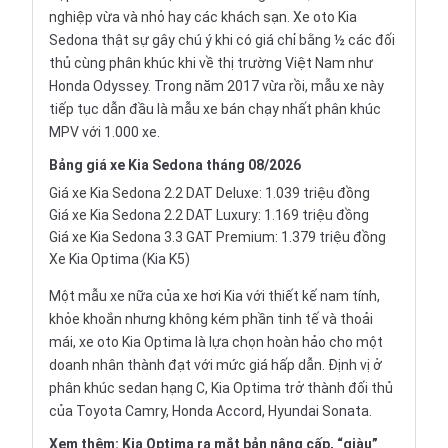
nghiệp vừa và nhỏ hay các khách sạn. Xe oto Kia
Sedona thật sự gây chú ý khi có giá chỉ bằng ½ các đối
thủ cùng phân khúc khi về thị trường Việt Nam như
Honda Odyssey. Trong năm 2017 vừa rồi, mẫu xe này
tiếp tục dẫn đầu là mẫu xe bán chạy nhất phân khúc
MPV với 1.000 xe.
Bảng
giá xe Kia Sedona
tháng 08/2026
Giá xe Kia Sedona 2.2 DAT Deluxe: 1.039 triệu đồng
Giá xe Kia Sedona 2.2 DAT Luxury: 1.169 triệu đồng
Giá xe Kia Sedona 3.3 GAT Premium: 1.379 triệu đồng
Xe Kia Optima (Kia K5)
Một mẫu xe nữa của
xe hơi
Kia với thiết kế nam tính,
khỏe khoắn nhưng không kém phần tinh tế và thoải
mái, xe oto Kia Optima là lựa chọn hoàn hảo cho một
doanh nhân thành đạt với mức giá hấp dẫn. Định vị ở
phân khúc sedan hạng C, Kia Optima trở thành đối thủ
của
Toyota Camry
,
Honda Accord
,
Hyundai Sonata
.
Xem thêm:
Kia Optima ra mắt bản nâng cấp, “giàu”