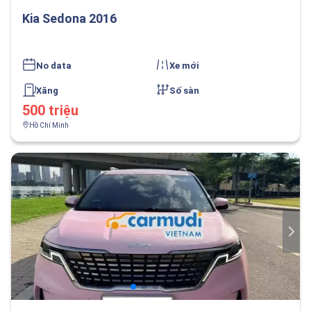
Kia Sedona 2016
No data
Xe mới
Xăng
Số sàn
500 triệu
Hồ Chí Minh