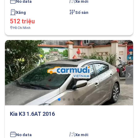
No data
Xe mới
Xăng
Số sàn
512 triệu
Hồ Chí Minh
Kia K3 1.6AT 2016
No data
Xe mới