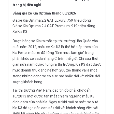
trang bị tiện nghi
Bảng
giá xe Kia Optima
tháng 08/2026
Giá xe Kia Optima 2.2 GAT Luxury: 759 triệu đồng
Giá xe Kia Optima 2.4 GAT Premium: 919 triệu đồng
Xe Kia K3
Được hãng xe Kia ra mắt tại thị trường Hàn Quốc vào
cuối năm 2012, mẫu xe Kia K3 là thế hệ tiếp theo của
Kia Forte, mẫu xe đã từng “làm mưa làm gió” trong
phân khúc xe sadan hạng C trên thế giới. Chỉ sau thời
gian nửa năm được tung ra thị trường, Kia K3 đạt được
mức doanh thu đáng nể hơn 200 xe/tháng và là một
trong những dòng xe có sức mê hoặc đối với nhiều đối
tượng khách hàng.
Tại thị trường Việt Nam, các tín đồ phải chờ đến
10/2013 mới được tận mắt chiêm ngưỡng mẫu K3
đình đám của nhà Kia. Ngay từ khi mới ra mắt, xe ô tô
Kia K3
đã tạo nên cơn sốt đối với khách hàng Việt với
thiết kế cách tân và các ứng dụng công nghệ hiện đại.