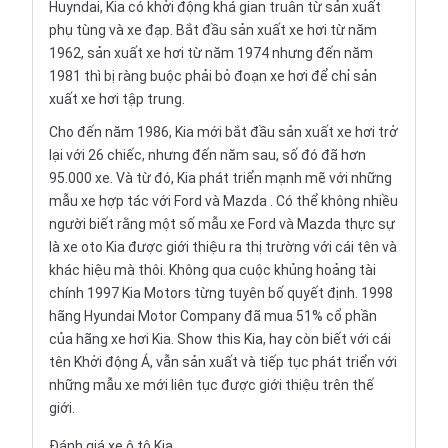
Huyndai, Kia có khởi động khá gian truân từ sản xuất
phụ tùng và xe đạp. Bắt đầu sản xuất xe hơi từ năm
1962, sản xuất xe hơi từ năm 1974 nhưng đến năm
1981 thì bị ràng buộc phải bỏ đoạn xe hơi để chỉ sản
xuất xe hơi tập trung.
Cho đến năm 1986, Kia mới bắt đầu sản xuất xe hơi trở
lại với 26 chiếc, nhưng đến năm sau, số đó đã hơn
95.000 xe. Và từ đó, Kia phát triển mạnh mẽ với những
mẫu xe hợp tác với
Ford
và
Mazda
. Có thể không nhiều
người biết rằng một số mẫu xe Ford và Mazda thực sự
là
xe oto
Kia được giới thiệu ra thị trường với cái tên và
khác hiệu mà thôi. Không qua cuộc khủng hoảng tài
chính 1997 Kia Motors từng tuyên bố quyết định. 1998
hãng Hyundai Motor Company đã mua 51% cổ phần
của hãng xe hơi Kia. Show this Kia, hay còn biết với cái
tên Khởi động Á, vẫn sản xuất và tiếp tục phát triển với
những mẫu xe mới liên tục được giới thiệu trên thế
giới.
Đánh giá xe ô tô Kia