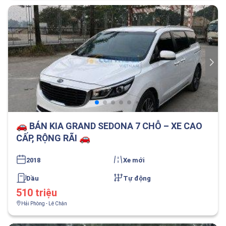
🚗 BÁN KIA GRAND SEDONA 7 CHỖ – XE CAO
CẤP, RỘNG RÃI 🚗
2018
Xe mới
Dầu
Tự động
510 triệu
Hải Phòng - Lê Chân