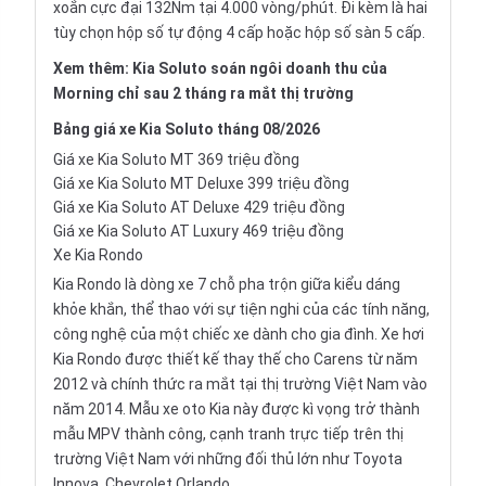
xoắn cực đại 132Nm tại 4.000 vòng/phút. Đi kèm là hai
tùy chọn hộp số tự động 4 cấp hoặc hộp số sàn 5 cấp.
Xem thêm:
Kia Soluto soán ngôi doanh thu của
Morning chỉ sau 2 tháng ra mắt thị trường
Bảng
giá xe Kia Soluto
tháng 08/2026
Giá xe Kia Soluto MT 369 triệu đồng
Giá xe Kia Soluto MT Deluxe 399 triệu đồng
Giá xe Kia Soluto AT Deluxe 429 triệu đồng
Giá xe Kia Soluto AT Luxury 469 triệu đồng
Xe Kia Rondo
Kia Rondo là dòng
xe 7 chỗ
pha trộn giữa kiểu dáng
khỏe khắn, thể thao với sự tiện nghi của các tính năng,
công nghệ của một chiếc xe dành cho gia đình. Xe hơi
Kia Rondo được thiết kế thay thế cho Carens từ năm
2012 và chính thức ra mắt tại thị trường Việt Nam vào
năm 2014. Mẫu xe oto Kia này được kì vọng trở thành
mẫu
MPV
thành công, cạnh tranh trực tiếp trên thị
trường Việt Nam với những đối thủ lớn như
Toyota
Innova
,
Chevrolet Orlando
, …