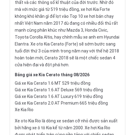
thất và các thông số kĩ thuật của đời trước. Nhờ đó
mà với mức giá từ 519 triệu đồng, xe hơi Kia Forte
không khó khăn gì để lọt vào Top 10 xe hơi bán chạy
nhất Việt Nam năm 2017 dù đang có nhiều đối thủ rất
mạnh cùng phân khúc như Mazda 3,
Honda Civic
,
Toyota Corolla Altis
, hay chính mẫu xe anh em
Hyundai
Elantra
. Xe oto Kia Cerato (Forte) sẽ sớm bước sang
tuổi đời thứ 3 của mình trong năm nay với thế hệ 2018
hoàn toàn mới, Cerato 2018 sẽ là một chiếc
sedan
4
cửa hiện đại và đột phá hơn.
Bảng
giá xe Kia Cerato
tháng 08/2026
Giá xe Kia Cerato 1.6 MT 529 triệu đồng
Giá xe Kia Cerato 1.6 AT Deluxe 569 triệu đồng
Giá xe Kia Cerato 1.6 AT Luxury 619 triệu đồng
Giá xe Kia Cerato 2.0 AT Premium 665 triệu đồng
Xe Kia Rio
Xe oto Kia Rio là dòng xe sedan cỡ nhỏ được sản xuất
bởi hãng xe ô tô Kia kể từ năm 2000. Xe hơi Kia Rio
được phát triển trên cùng nền tảng với chiếc sedan