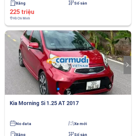
Xăng
Số sàn
225 triệu
Hồ Chí Minh
Kia Morning Si 1.25 AT 2017
No data
Xe mới
Xăng
Số sàn