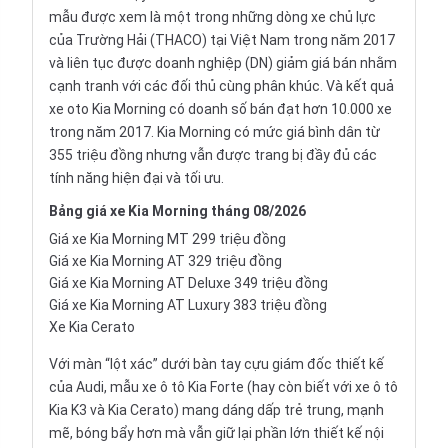
mẫu được xem là một trong những dòng xe chủ lực
của Trường Hải (THACO) tại Việt Nam trong năm 2017
và liên tục được doanh nghiệp (DN) giảm giá bán nhằm
cạnh tranh với các đối thủ cùng phân khúc. Và kết quả
xe oto Kia Morning có doanh số bán đạt hơn 10.000 xe
trong năm 2017. Kia Morning có mức giá bình dân từ
355 triệu đồng nhưng vẫn được trang bị đầy đủ các
tính năng hiện đại và tối ưu.
Bảng
giá xe Kia Morning
tháng 08/2026
Giá xe Kia Morning MT 299 triệu đồng
Giá xe Kia Morning AT 329 triệu đồng
Giá xe Kia Morning AT Deluxe 349 triệu đồng
Giá xe Kia Morning AT Luxury 383 triệu đồng
Xe Kia Cerato
Với màn “lột xác” dưới bàn tay cựu giám đốc thiết kế
của
Audi
, mẫu xe ô tô Kia Forte (hay còn biết với xe ô tô
Kia K3 và Kia Cerato) mang dáng dấp trẻ trung, mạnh
mẽ, bóng bẩy hơn mà vẫn giữ lại phần lớn thiết kế nội