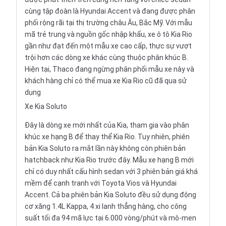
cùng tập đoàn là
Hyundai Accent
và đang được phân
phối rộng rãi tại thị trường châu Âu, Bắc Mỹ. Với mẫu
mã trẻ trung và nguồn gốc nhập khẩu, xe ô tô Kia Rio
gần như đạt đến một mẫu xe cao cấp, thực sự vượt
trội hơn các dòng xe khác cùng thuộc phân khúc B.
Hiện tại, Thaco đang ngừng phân phối mẫu xe này và
khách hàng chỉ có thể mua xe
Kia Rio
cũ đã qua sử
dụng
Xe Kia Soluto
Đây là dòng xe mới nhất của Kia, tham gia vào phân
khúc xe hạng B để thay thể Kia Rio. Tuy nhiên, phiên
bản Kia Soluto ra mắt lần này không còn phiên bản
hatchback
như Kia Rio trước đây. Mẫu xe hạng B mới
chỉ có duy nhất cấu hình sedan với 3 phiên bản giá khá
mềm để cạnh tranh với
Toyota Vios
và Hyundai
Accent. Cả ba phiên bản Kia Soluto đều sử dụng động
cơ xăng 1.4L Kappa, 4 xi lanh thẳng hàng, cho công
suất tối đa 94 mã lực tại 6.000 vòng/phút và mô-men