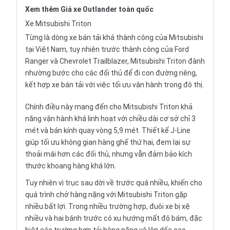
Xem thêm
Giá xe Outlander
toàn quốc
Xe Mitsubishi Triton
Từng là dòng xe bán tải khá thành công của Mitsubishi
tại Việt Nam, tuy nhiên trước thành công của
Ford
Ranger
và
Chevrolet Trailblazer
,
Mitsubishi Triton
đành
nhường bước cho các đối thủ để đi con đường riêng,
kết hợp xe bán tải với việc tối ưu vận hành trong đô thị.
Chính điều này mang đến cho Mitsubishi Triton khả
năng vận hành khá linh hoạt với chiều dài cơ sở chỉ 3
mét và bán kính quay vòng 5,9 mét.
Thiết kế J-Line
giúp tối ưu không gian hàng ghế thứ hai, đem lại sự
thoải mái hơn các đối thủ, nhưng vẫn đảm bảo kích
thước khoang hàng khá lớn.
Tuy nhiên vì trục sau dời về trước quá nhiều, khiến cho
quá trình chở hàng nặng với Mitsubishi Triton gặp
nhiều bất lợi. Trong nhiều trường hợp, đuôi xe bị xệ
nhiều và hai bánh trước có xu hướng mất độ bám, đặc