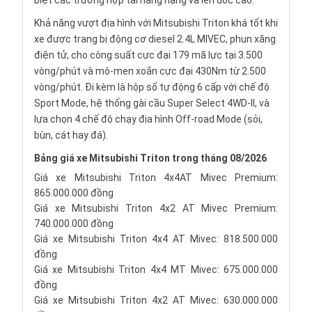
biệt các trường hợp tải hàng nặng và lên dốc cao.
Khả năng vượt địa hình với Mitsubishi Triton khá tốt khi
xe được trang bị động cơ diesel 2.4L MIVEC, phun xăng
điện tử, cho công suất cực đại 179 mã lực tại 3.500
vòng/phút và mô-men xoắn cực đại 430Nm từ 2.500
vòng/phút. Đi kèm là hộp số tự động 6 cấp với chế độ
Sport Mode, hệ thống gài cầu Super Select 4WD-II, và
lựa chọn 4 chế độ chạy địa hình
Off-road Mode
(sỏi,
bùn, cát hay đá).
Bảng giá xe Mitsubishi Triton trong tháng 08/2026
Giá xe Mitsubishi Triton 4x4AT Mivec Premium:
865.000.000 đồng
Giá xe Mitsubishi Triton 4x2 AT Mivec Premium:
740.000.000 đồng
Giá xe Mitsubishi Triton 4x4 AT Mivec: 818.500.000
đồng
Giá xe Mitsubishi Triton 4x4 MT Mivec: 675.000.000
đồng
Giá xe Mitsubishi Triton 4x2 AT Mivec: 630.000.000