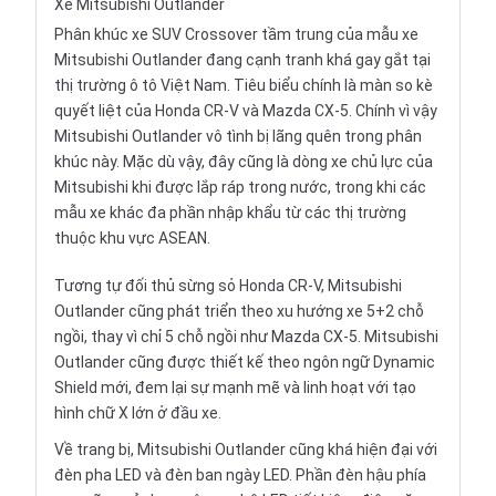
Xe Mitsubishi Outlander
Phân khúc xe SUV Crossover tầm trung của mẫu xe
Mitsubishi Outlander đang cạnh tranh khá gay gắt tại
thị trường ô tô Việt Nam. Tiêu biểu chính là màn so kè
quyết liệt của
Honda CR-V
và
Mazda CX-5
. Chính vì vậy
Mitsubishi Outlander vô tình bị lãng quên trong phân
khúc này. Mặc dù vậy, đây cũng là dòng xe chủ lực của
Mitsubishi khi được lắp ráp trong nước, trong khi các
mẫu xe khác đa phần nhập khẩu từ các thị trường
thuộc khu vực ASEAN.
Tương tự đối thủ sừng sỏ Honda CR-V, Mitsubishi
Outlander cũng phát triển theo xu hướng
xe 5+2 chỗ
ngồi, thay vì chỉ 5 chỗ ngồi như Mazda CX-5. Mitsubishi
Outlander cũng được thiết kế theo ngôn ngữ Dynamic
Shield mới, đem lại sự mạnh mẽ và linh hoạt với tạo
hình chữ X lớn ở đầu xe.
Về trang bị, Mitsubishi Outlander cũng khá hiện đại với
đèn pha LED và đèn ban ngày LED. Phần đèn hậu phía