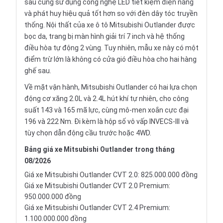
sau cũng sử dụng công nghệ LED tiết kiệm điện năng
và phát huy hiệu quả tốt hơn so với đèn dây tóc truyền
thống. Nội thất của xe ô tô Mitsubishi Outlander được
bọc da, trang bị màn hình giải trí 7 inch và hệ thống
điều hòa tự động 2 vùng. Tuy nhiên, mẫu xe này có một
điểm trừ lớn là không có cửa gió điều hòa cho hai hàng
ghế sau.
Về mặt vận hành, Mitsubishi Outlander có hai lựa chọn
động cơ xăng 2.0L và 2.4L hút khí tự nhiên, cho công
suất 143 và 165 mã lực, cùng mô-men xoắn cực đại
196 và 222 Nm. Đi kèm là hộp số vô vấp
INVECS-III
và
tùy chọn dẫn động cầu trước hoặc 4WD.
Bảng giá xe Mitsubishi Outlander trong tháng
08/2026
Giá xe Mitsubishi Outlander CVT 2.0: 825.000.000 đồng
Giá xe Mitsubishi Outlander CVT 2.0 Premium:
950.000.000 đồng
Giá xe Mitsubishi Outlander CVT 2.4 Premium:
1.100.000.000 đồng