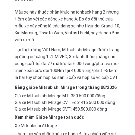
Mẫu xe này thuộc phân khúc
hatchback
hạng B nhưng
tiệm cận với các dòng xe hạng A. Do đó đối thủ của
mẫu xe này cũng là các dòng xe như Hyundai Grand i10,
Kia Morning, Toyota Wigo, Vinfast Fadil, hay Honda Brio
vừa ra mắt.
Tại thị trường Việt Nam, Mitsubishi Mirage được trang
bị động cơ xăng 1.2L MIVEC, 3 xi lanh thẳng hàng cho
công suất tối đa 77 mã lực tại 6.000 vòng/phút và mô-
men xoắn cực đại 100Nm tại 4.000 vòng/phút. Đi kèm
là hai tùy chọn hộp số sàn 5 cấp và hộp số vô cấp CVT.
Bảng giá xe Mitsubishi Mirage trong tháng 08/2026
Giá xe Mitsubishi Mirage MT: 380.500.000 đồng
Giá xe Mitsubishi Mirage CVT Eco: 415.500.000 đồng
Giá xe Mitsubishi Mirage CVT: 450.500.000 đồng
Xem thêm
Giá xe Mirage
toàn quốc
Xe Mitsubishi Attrage
Tham gia vào phân khúc xe hạng B, tuy nhiên việc sở