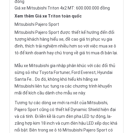
đồng
Giá xe Mitsubishi Triton 4x2 MT: 600.000.000 đồng
Xem thêm
Giá xe Triton
toàn quốc
Mitsubishi Pajero Sport
Mitsubishi Pajero Sport được thiết kế hướng đến đối
tượng khách hàng hiểu xe, đề cao giá trị phục vụ gia
đình, thích trải nghiệm nhiều hơn so với việc
mua xe ô
tô
để kinh doanh hay chú trọng về giá trị mua đi bán lại.
Mẫu xe Mitsubishi gia nhập phân khúc với các đối thủ
sừng sỏ như
Toyota Fortuner
,
Ford Everest
,
Hyundai
Santa Fe
… Do đó, không khó hiểu khi hãng xe
Mitsubishi liên tục tung ra các chương trình khuyến
mãi để kích cầu dành cho mẫu xe này.
Tương tự các dòng xe mới ra mắt của Mitsubishi,
Pajero Sport cũng có thiết kế Dynamic Shield hiện đại
và cá tính. Đi liền kề là cụm đèn pha LED tự động, la-
zăng hợp kim 18 inch và cụm đèn hậu LED xếp dọc khá
nổi bật. Bên trong xe ô tô Mitsubishi Pajero Sport có