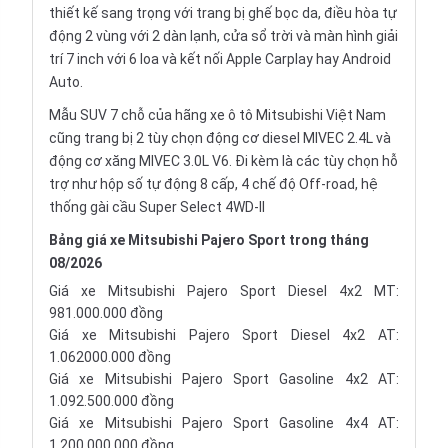
thiết kế sang trọng với trang bị ghế bọc da, điều hòa tự
động 2 vùng với 2 dàn lạnh, cửa sổ trời và màn hình giải
trí 7 inch với 6 loa và kết nối Apple Carplay hay Android
Auto.
Mẫu SUV 7 chỗ
của hãng xe ô tô Mitsubishi Việt Nam
cũng trang bị 2 tùy chọn động cơ diesel MIVEC 2.4L và
động cơ xăng MIVEC 3.0L V6. Đi kèm là các tùy chọn hỗ
trợ như hộp số tự động 8 cấp, 4 chế độ Off-road, hệ
thống gài cầu Super Select 4WD-II
Bảng giá xe Mitsubishi Pajero Sport trong tháng
08/2026
Giá xe Mitsubishi Pajero Sport Diesel 4x2 MT:
981.000.000 đồng
Giá xe Mitsubishi Pajero Sport Diesel 4x2 AT:
1.062000.000 đồng
Giá xe Mitsubishi Pajero Sport Gasoline 4x2 AT:
1.092.500.000 đồng
Giá xe Mitsubishi Pajero Sport Gasoline 4x4 AT:
1.200.000.000 đồng