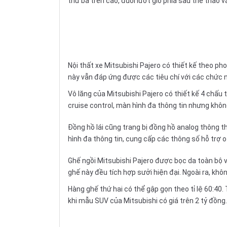
thứ ba trên cao, đuôi lướt gió phía sau thể thao v
Nội thất
xe Mitsubishi Pajero có thiết kế theo pho
này vẫn đáp ứng được các tiêu chí với các chức n
Vô lăng
của Mitsubishi Pajero có thiết kế 4 chấu 
cruise control, màn hình đa thông tin nhưng khôn
Đồng hồ
lái cũng trang bị đồng hồ analog thông t
hình đa thông tin, cung cấp các thông số hỗ trợ of
Ghế ngồi
Mitsubishi Pajero được bọc da toàn bộ vớ
ghế này đều tích hợp sưởi hiện đại. Ngoài ra, kh
Hàng ghế thứ hai có thể gập gọn theo tỉ lệ 60:40.
khi mẫu SUV của Mitsubishi có giá trên 2 tỷ đồng.