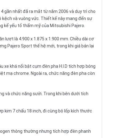
ứ 4 gần nhất đã ra mắt từ năm 2006 và duy trì cho
thô kệch và vuông vức. Thiết kế này mang đến sự
g kể yếu tố thẩm mỹ của Mitsubishi Pajero.
n lượt là 4.900 x 1.875 x 1.900 mm. Chiều dài cơ
 Pajero Sport thế hệ mới, trong khi giá bán lại
ầu xe khá nổi bật cụm đèn pha H.I.D tích hợp bóng
hiệt mạ chrome. Ngoài ra, chức năng đèn pha còn
ng và chức năng sưởi. Trong khi bên dưới tích
p kim 7 chấu 18 inch, đi cùng bộ lốp kích thước
halogen thông thường nhưng tích hợp đèn phanh