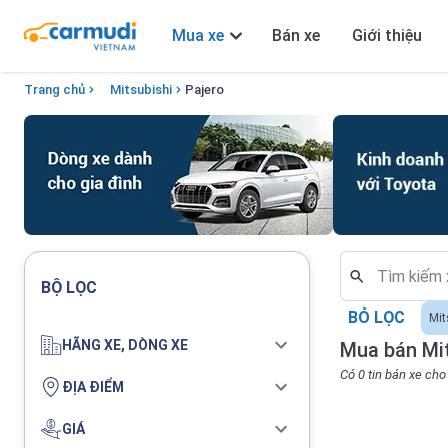
Mua xe
Bán xe
Giới thiệu
Trang chủ
Mitsubishi
Pajero
BỘ LỌC
BỎ LỌC
Mit
HÃNG XE, DÒNG XE
Mua bán Mit
Có 0 tin bán xe ch
ĐỊA ĐIỂM
GIÁ