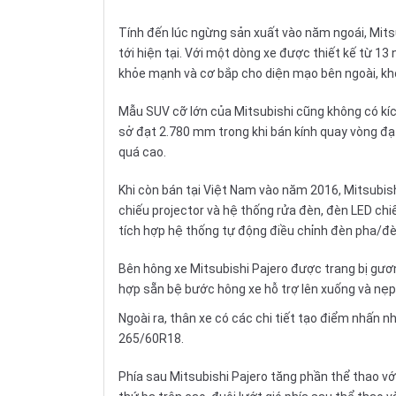
Tính đến lúc ngừng sản xuất vào năm ngoái, Mitsu
tới hiện tại. Với một dòng xe được thiết kế từ 1
khỏe mạnh và cơ bắp cho diện mạo bên ngoài, khô
Mẫu SUV cỡ lớn của
Mitsubishi
cũng không có kích
sở đạt 2.780 mm trong khi bán kính quay vòng đạ
quá cao.
Khi còn bán tại Việt Nam vào năm 2016, Mitsubish
chiếu projector và hệ thống rửa đèn, đèn LED ch
tích hợp hệ thống tự động điều chỉnh đèn pha/đè
Bên hông xe Mitsubishi Pajero được trang bị gươn
hợp sẵn bệ bước hông xe hỗ trợ lên xuống và nẹ
Ngoài ra, thân xe có các chi tiết tạo điểm nhấn n
265/60R18.
Phía sau Mitsubishi Pajero tăng phần thể thao 