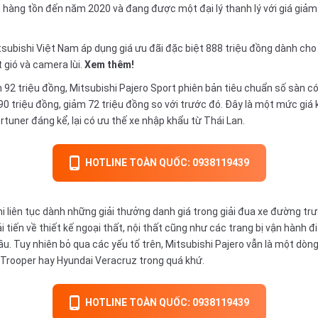
 hàng tồn đến năm 2020 và đang được một đại lý thanh lý với giá giảm ch
tsubishi Việt Nam áp dụng giá ưu đãi đặc biệt 888 triệu đồng dành cho 
gió và camera lùi.
Xem thêm!
92 triệu đồng, Mitsubishi Pajero Sport phiên bản tiêu chuẩn số sàn có 
90 triệu đồng, giảm 72 triệu đồng so với trước đó. Đây là một mức giá
rtuner đáng kể, lại có ưu thế xe nhập khẩu từ Thái Lan.
HOTLINE TOÀN QUỐC: 0938119439
i liên tục dành những giải thưởng danh giá trong giải đua xe đường trư
 tiến về thiết kế ngoại thất, nội thất cũng như các trang bị vận hành
 cầu. Tuy nhiên bỏ qua các yếu tố trên, Mitsubishi Pajero vẫn là một d
u Trooper hay Hyundai Veracruz trong quá khứ.
HOTLINE TOÀN QUỐC: 0938119439