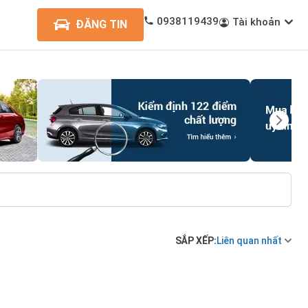
0938119439
Tài khoản
ĐĂNG TIN
SẮP XẾP:
Liên quan nhất