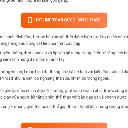
à ăng-ten tích hợp trên kính gọn gàng.
HOTLINE TOÀN QUỐC: 0938119439
ng cách đĩnh đạc, hơi lạc hậu so với thời điểm hiện tại. Tuy nhiên nếu
ăng hàng đầu cùng vật liệu nội thất cao cấp.
truyền thống, được bọc da và ốp vân gỗ sang trọng. Trên vô lăng tích h
g kèm tính năng đàm thoại rảnh tay.
hường với một màn hình đa thông tin khá cơ bản với kiểu đơn sắc cổ đi
f-road như la bàn, độ nghiêng thân xe, nhiệt độ trong ngoài...
i ghế lái điều chỉnh điện 10 hướng, ghế hành khách phía trước cũng đư
ông gian của người lái tăng phần thể thao với bàn đạp ga và phanh đượ
 Trong khi hàng ghế thứ ba có thể gập theo tỉ lệ 50:50, nhưng không đư