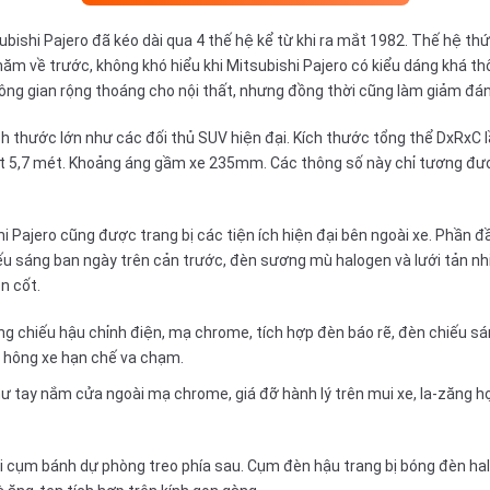
bishi Pajero đã kéo dài qua 4 thế hệ kể từ khi ra mắt 1982. Thế hệ th
3 năm về trước, không khó hiểu khi Mitsubishi Pajero có kiểu dáng khá 
ng gian rộng thoáng cho nội thất, nhưng đồng thời cũng làm giảm đán
 thước lớn như các đối thủ SUV hiện đại. Kích thước tổng thể DxRxC lầ
t 5,7 mét. Khoảng áng gầm xe 235mm. Các thông số này chỉ tương đương
i Pajero cũng được trang bị các tiện ích hiện đại bên ngoài xe. Phần đ
iếu sáng ban ngày trên cản trước, đèn sương mù halogen và lưới tản n
n cốt.
g chiếu hậu chỉnh điện, mạ chrome, tích hợp đèn báo rẽ, đèn chiếu sá
p hông xe hạn chế va chạm.
hư tay nắm cửa ngoài mạ chrome, giá đỡ hành lý trên mui xe, la-zăng hợ
với cụm bánh dự phòng treo phía sau. Cụm đèn hậu trang bị bóng đèn 