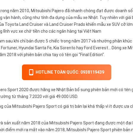
m trong năm 2010,
Mitsubishi Pajero
đã nhanh chóng đạt được doanh số 
 vận hành, cũng như tính đa dụng của mẫu xe Nhật. Tuy nhiên với giá b
của
Toyota Land Cruiser
và
Land Cruiser Prado
khiến mẫu xe SUV cỡ lớn 
g lĩnh vực xe chở tiền cho các ngân hàng tại Việt Nam
Nam sau khi chỉ bán được 5 chiếc trong năm 2017 và nhường phân khúc
 Fortuner
,
Hyundai Santa Fe
,
Kia Sorento
hay
Ford Everest
... Dòng xe M
ăm 2018 với phiên bản chia tay có tên gọi "Final Edition".
HOTLINE TOÀN QUỐC: 0938119439
ro Sport 2020 được hãng xe Nhật Bản bổ sung phiên bản mới có tên gọi E
 trường từ tháng 7.2020 với giá 49.000 USD.
 của Mitsubishi Pajero Sport có giá trị bán lại khá thấp vì ít được ưa
và sản xuất năm 2018 của Mitsubishi Pajero Sport đang được một đại lý
hời điểm mới ra mắt vào năm 2018, Mitsubishi Pajero Sport phiên bản 