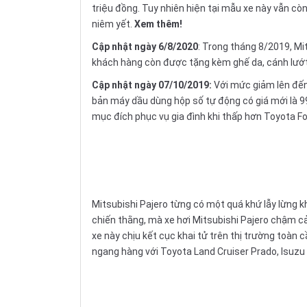
triệu đồng. Tuy nhiên hiện tại mẫu xe này vẫn còn
niêm yết.
Xem thêm!
Cập nhật ngày 6/8/2020
: Trong tháng 8/2019, Mi
khách hàng còn được tặng kèm ghế da, cánh lướt 
Cập nhật ngày 07/10/2019:
Với mức giảm lên đến 
bản máy dầu dùng hộp số tự động có giá mới là 9
mục đích phục vụ gia đình khi thấp hơn Toyota Fo
Mitsubishi Pajero từng có một quá khứ lẫy lừng kh
chiến thằng, mà xe hơi
Mitsubishi
Pajero chậm cải
xe này chịu kết cục khai tử trên thị trường toàn
ngang hàng với
Toyota Land Cruiser Prado
, Isuz