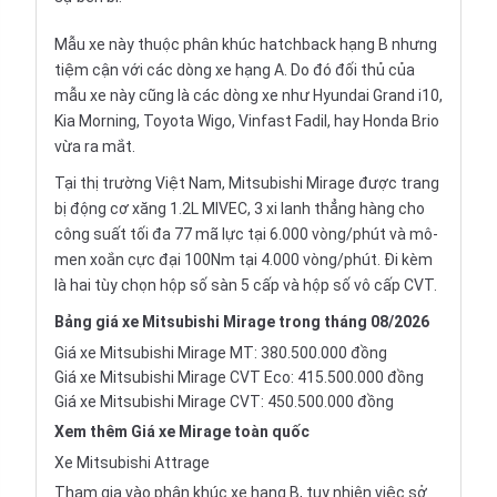
Mẫu xe này thuộc phân khúc
hatchback
hạng B nhưng
tiệm cận với các dòng xe hạng A. Do đó đối thủ của
mẫu xe này cũng là các dòng xe như Hyundai Grand i10,
Kia Morning, Toyota Wigo, Vinfast Fadil, hay Honda Brio
vừa ra mắt.
Tại thị trường Việt Nam, Mitsubishi Mirage được trang
bị động cơ xăng 1.2L MIVEC, 3 xi lanh thẳng hàng cho
công suất tối đa 77 mã lực tại 6.000 vòng/phút và mô-
men xoắn cực đại 100Nm tại 4.000 vòng/phút. Đi kèm
là hai tùy chọn hộp số sàn 5 cấp và hộp số vô cấp CVT.
Bảng giá xe Mitsubishi Mirage trong tháng 08/2026
Giá xe Mitsubishi Mirage MT: 380.500.000 đồng
Giá xe Mitsubishi Mirage CVT Eco: 415.500.000 đồng
Giá xe Mitsubishi Mirage CVT: 450.500.000 đồng
Xem thêm
Giá xe Mirage
toàn quốc
Xe Mitsubishi Attrage
Tham gia vào phân khúc xe hạng B, tuy nhiên việc sở