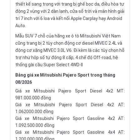
thiết kế sang trọng với trang bị ghế bọc da, điều hòa tự
động 2 vùng với 2 dàn lạnh, cửa sổ trời và màn hình giải
trí 7 inch với 6 loa và kết nối Apple Carplay hay Android
Auto.
Mẫu SUV 7 chỗ
của hãng xe ô tô Mitsubishi Việt Nam
cũng trang bị 2 tùy chọn động cơ diesel MIVEC 2.4L và
động cơ xăng MIVEC 3.0L V6. Đi kèm là các tùy chọn hỗ
trợ như hộp số tự động 8 cấp, 4 chế độ Off-road, hệ
thống gài cầu Super Select 4WD-II
Bảng giá xe Mitsubishi Pajero Sport trong tháng
08/2026
Giá xe Mitsubishi Pajero Sport Diesel 4x2 MT:
981.000.000 đồng
Giá xe Mitsubishi Pajero Sport Diesel 4x2 AT:
1.062000.000 đồng
Giá xe Mitsubishi Pajero Sport Gasoline 4x2 AT:
1.092.500.000 đồng
Giá xe Mitsubishi Pajero Sport Gasoline 4x4 AT:
1.200.000.000 đồng