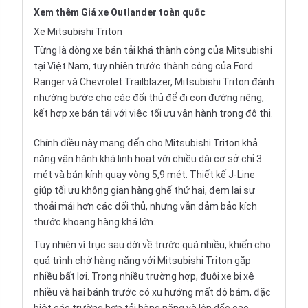
Xem thêm
Giá xe Outlander
toàn quốc
Xe Mitsubishi Triton
Từng là dòng xe bán tải khá thành công của Mitsubishi
tại Việt Nam, tuy nhiên trước thành công của
Ford
Ranger
và
Chevrolet Trailblazer
,
Mitsubishi Triton
đành
nhường bước cho các đối thủ để đi con đường riêng,
kết hợp xe bán tải với việc tối ưu vận hành trong đô thị.
Chính điều này mang đến cho Mitsubishi Triton khả
năng vận hành khá linh hoạt với chiều dài cơ sở chỉ 3
mét và bán kính quay vòng 5,9 mét.
Thiết kế J-Line
giúp tối ưu không gian hàng ghế thứ hai, đem lại sự
thoải mái hơn các đối thủ, nhưng vẫn đảm bảo kích
thước khoang hàng khá lớn.
Tuy nhiên vì trục sau dời về trước quá nhiều, khiến cho
quá trình chở hàng nặng với Mitsubishi Triton gặp
nhiều bất lợi. Trong nhiều trường hợp, đuôi xe bị xệ
nhiều và hai bánh trước có xu hướng mất độ bám, đặc