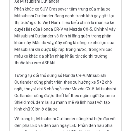
Xe Mitsubishi Outlander
Phân khúc xe SUV Crossover tầm trung của mẫu xe
Mitsubishi Outlander đang cạnh tranh khá gay gắt tại
thị trường ô tô Việt Nam. Tiêu biểu chính là màn so kè
quyết liệt của
Honda CR-V
và
Mazda CX-5
. Chính vì vậy
Mitsubishi Outlander vô tình bị lãng quên trong phân
khúc này. Mặc dù vậy, đây cũng là dòng xe chủ lực của
Mitsubishi khi được lắp ráp trong nước, trong khi các
mẫu xe khác đa phần nhập khẩu từ các thị trường
thuộc khu vực ASEAN.
Tương tự đối thủ sừng sỏ Honda CR-V, Mitsubishi
Outlander cũng phát triển theo xu hướng
xe 5+2 chỗ
ngồi, thay vì chỉ 5 chỗ ngồi như Mazda CX-5. Mitsubishi
Outlander cũng được thiết kế theo ngôn ngữ Dynamic
Shield mới, đem lại sự mạnh mẽ và linh hoạt với tạo
hình chữ X lớn ở đầu xe.
Về trang bị, Mitsubishi Outlander cũng khá hiện đại với
đèn pha LED và đèn ban ngày LED. Phần đèn hậu phía