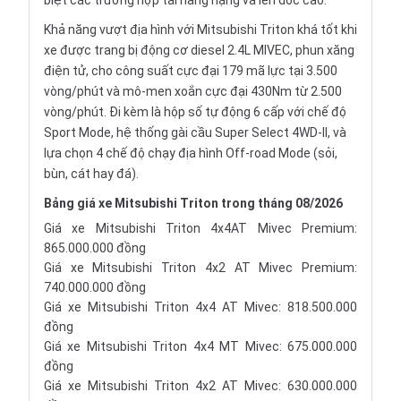
biệt các trường hợp tải hàng nặng và lên dốc cao.
Khả năng vượt địa hình với Mitsubishi Triton khá tốt khi
xe được trang bị động cơ diesel 2.4L MIVEC, phun xăng
điện tử, cho công suất cực đại 179 mã lực tại 3.500
vòng/phút và mô-men xoắn cực đại 430Nm từ 2.500
vòng/phút. Đi kèm là hộp số tự động 6 cấp với chế độ
Sport Mode, hệ thống gài cầu Super Select 4WD-II, và
lựa chọn 4 chế độ chạy địa hình
Off-road Mode
(sỏi,
bùn, cát hay đá).
Bảng giá xe Mitsubishi Triton trong tháng 08/2026
Giá xe Mitsubishi Triton 4x4AT Mivec Premium:
865.000.000 đồng
Giá xe Mitsubishi Triton 4x2 AT Mivec Premium:
740.000.000 đồng
Giá xe Mitsubishi Triton 4x4 AT Mivec: 818.500.000
đồng
Giá xe Mitsubishi Triton 4x4 MT Mivec: 675.000.000
đồng
Giá xe Mitsubishi Triton 4x2 AT Mivec: 630.000.000