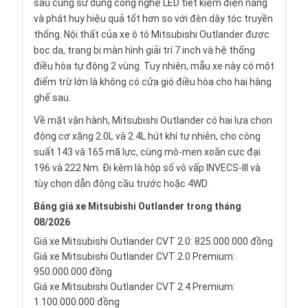
sau cũng sử dụng công nghệ LED tiết kiệm điện năng
và phát huy hiệu quả tốt hơn so với đèn dây tóc truyền
thống. Nội thất của xe ô tô Mitsubishi Outlander được
bọc da, trang bị màn hình giải trí 7 inch và hệ thống
điều hòa tự động 2 vùng. Tuy nhiên, mẫu xe này có một
điểm trừ lớn là không có cửa gió điều hòa cho hai hàng
ghế sau.
Về mặt vận hành, Mitsubishi Outlander có hai lựa chọn
động cơ xăng 2.0L và 2.4L hút khí tự nhiên, cho công
suất 143 và 165 mã lực, cùng mô-men xoắn cực đại
196 và 222 Nm. Đi kèm là hộp số vô vấp
INVECS-III
và
tùy chọn dẫn động cầu trước hoặc 4WD.
Bảng giá xe Mitsubishi Outlander trong tháng
08/2026
Giá xe Mitsubishi Outlander CVT 2.0: 825.000.000 đồng
Giá xe Mitsubishi Outlander CVT 2.0 Premium:
950.000.000 đồng
Giá xe Mitsubishi Outlander CVT 2.4 Premium:
1.100.000.000 đồng