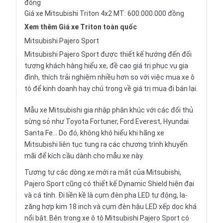
đồng
Giá xe Mitsubishi Triton 4x2 MT: 600.000.000 đồng
Xem thêm
Giá xe Triton
toàn quốc
Mitsubishi Pajero Sport
Mitsubishi Pajero Sport được thiết kế hướng đến đối
tượng khách hàng hiểu xe, đề cao giá trị phục vụ gia
đình, thích trải nghiệm nhiều hơn so với việc
mua xe ô
tô
để kinh doanh hay chú trọng về giá trị mua đi bán lại.
Mẫu xe Mitsubishi gia nhập phân khúc với các đối thủ
sừng sỏ như
Toyota Fortuner
,
Ford Everest
,
Hyundai
Santa Fe
… Do đó, không khó hiểu khi hãng xe
Mitsubishi liên tục tung ra các chương trình khuyến
mãi để kích cầu dành cho mẫu xe này.
Tương tự các dòng xe mới ra mắt của Mitsubishi,
Pajero Sport cũng có thiết kế Dynamic Shield hiện đại
và cá tính. Đi liền kề là cụm đèn pha LED tự động, la-
zăng hợp kim 18 inch và cụm đèn hậu LED xếp dọc khá
nổi bật. Bên trong xe ô tô Mitsubishi Pajero Sport có