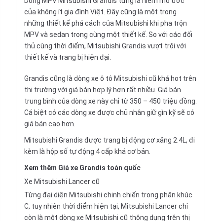
Dòng MPV Mitsubishi Grandis từng là niềm mơ ước
của không ít gia đình Việt. Đây cũng là một trong
những thiết kế phá cách của Mitsubishi khi pha trộn
MPV và sedan trong cùng một thiết kế. So với các đối
thủ cùng thời điểm, Mitsubishi Grandis vượt trội với
thiết kế và trang bị hiện đại.
Grandis cũng là dòng xe ô tô Mitsubishi cũ khá hot trên
thị trường với giá bán hợp lý hơn rất nhiều. Giá bán
trung bình của dòng xe này chỉ từ 350 – 450 triệu đồng.
Cá biệt có các dòng xe được chủ nhân giữ gìn kỹ sẽ có
giá bán cao hơn.
Mitsubishi Grandis được trang bị động cơ xăng 2.4L, đi
kèm là hộp số tự động 4 cấp khá cơ bản.
Xem thêm
Giá xe Grandis
toàn quốc
Xe Mitsubishi Lancer cũ
Từng đại diện Mitsubishi chinh chiến trong phân khúc
C, tuy nhiên thời điểm hiện tại, Mitsubishi Lancer chỉ
còn là một dòng xe Mitsubishi cũ thông dụng trên thị