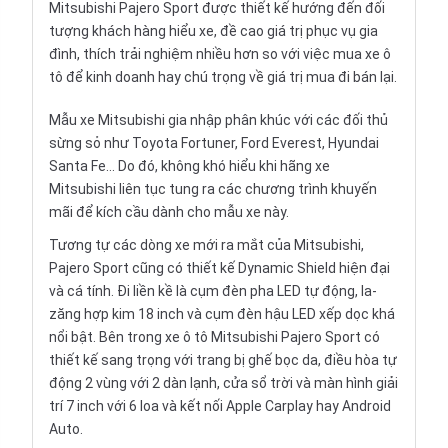
Mitsubishi Pajero Sport được thiết kế hướng đến đối
tượng khách hàng hiểu xe, đề cao giá trị phục vụ gia
đình, thích trải nghiệm nhiều hơn so với việc
mua xe ô
tô
để kinh doanh hay chú trọng về giá trị mua đi bán lại.
Mẫu xe Mitsubishi gia nhập phân khúc với các đối thủ
sừng sỏ như
Toyota Fortuner
,
Ford Everest
,
Hyundai
Santa Fe
… Do đó, không khó hiểu khi hãng xe
Mitsubishi liên tục tung ra các chương trình khuyến
mãi để kích cầu dành cho mẫu xe này.
Tương tự các dòng xe mới ra mắt của Mitsubishi,
Pajero Sport cũng có thiết kế Dynamic Shield hiện đại
và cá tính. Đi liền kề là cụm đèn pha LED tự động, la-
zăng hợp kim 18 inch và cụm đèn hậu LED xếp dọc khá
nổi bật. Bên trong xe ô tô Mitsubishi Pajero Sport có
thiết kế sang trọng với trang bị ghế bọc da, điều hòa tự
động 2 vùng với 2 dàn lạnh, cửa sổ trời và màn hình giải
trí 7 inch với 6 loa và kết nối Apple Carplay hay Android
Auto.