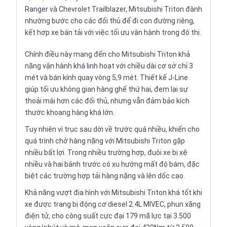
Ranger
và
Chevrolet Trailblazer
,
Mitsubishi Triton
đành
nhường bước cho các đối thủ để đi con đường riêng,
kết hợp xe bán tải với việc tối ưu vận hành trong đô thị.
Chính điều này mang đến cho Mitsubishi Triton khả
năng vận hành khá linh hoạt với chiều dài cơ sở chỉ 3
mét và bán kính quay vòng 5,9 mét.
Thiết kế J-Line
giúp tối ưu không gian hàng ghế thứ hai, đem lại sự
thoải mái hơn các đối thủ, nhưng vẫn đảm bảo kích
thước khoang hàng khá lớn.
Tuy nhiên vì trục sau dời về trước quá nhiều, khiến cho
quá trình chở hàng nặng với Mitsubishi Triton gặp
nhiều bất lợi. Trong nhiều trường hợp, đuôi xe bị xệ
nhiều và hai bánh trước có xu hướng mất độ bám, đặc
biệt các trường hợp tải hàng nặng và lên dốc cao.
Khả năng vượt địa hình với Mitsubishi Triton khá tốt khi
xe được trang bị động cơ diesel 2.4L MIVEC, phun xăng
điện tử, cho công suất cực đại 179 mã lực tại 3.500