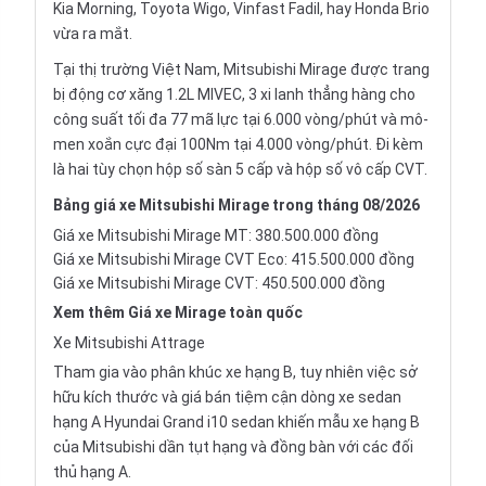
Kia Morning, Toyota Wigo, Vinfast Fadil, hay Honda Brio
vừa ra mắt.
Tại thị trường Việt Nam, Mitsubishi Mirage được trang
bị động cơ xăng 1.2L MIVEC, 3 xi lanh thẳng hàng cho
công suất tối đa 77 mã lực tại 6.000 vòng/phút và mô-
men xoắn cực đại 100Nm tại 4.000 vòng/phút. Đi kèm
là hai tùy chọn hộp số sàn 5 cấp và hộp số vô cấp CVT.
Bảng giá xe Mitsubishi Mirage trong tháng 08/2026
Giá xe Mitsubishi Mirage MT: 380.500.000 đồng
Giá xe Mitsubishi Mirage CVT Eco: 415.500.000 đồng
Giá xe Mitsubishi Mirage CVT: 450.500.000 đồng
Xem thêm
Giá xe Mirage
toàn quốc
Xe Mitsubishi Attrage
Tham gia vào phân khúc xe hạng B, tuy nhiên việc sở
hữu kích thước và giá bán tiệm cận dòng xe sedan
hạng A Hyundai Grand i10 sedan khiến mẫu xe hạng B
của Mitsubishi dần tụt hạng và đồng bàn với các đối
thủ hạng A.