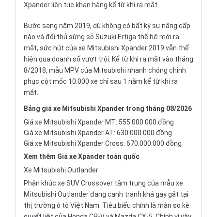
Xpander liên tục khan hàng kể từ khi ra mắt.
Bước sang năm 2019, dù không có bất kỳ sự nâng cấp
nào và đối thủ sừng sỏ
Suzuki Ertiga
thế hệ mới ra
mắt, sức hút của xe
Mitsubishi Xpander 2019
vẫn thể
hiện qua doanh số vượt trội. Kể từ khi ra mắt vào tháng
8/2018,
mẫu MPV
của Mitsubishi nhanh chóng chinh
phục cột mốc 10.000 xe chỉ sau 1 năm kể từ khi ra
mắt.
Bảng giá xe Mitsubishi Xpander trong tháng 08/2026
Giá xe Mitsubishi Xpander MT: 555.000.000 đồng
Giá xe Mitsubishi Xpander AT: 630.000.000 đồng
Giá xe Mitsubishi Xpander Cross: 670.000.000 đồng
Xem thêm
Giá xe Xpander
toàn quốc
Xe Mitsubishi Outlander
Phân khúc xe SUV Crossover tầm trung của mẫu xe
Mitsubishi Outlander đang cạnh tranh khá gay gắt tại
thị trường ô tô Việt Nam. Tiêu biểu chính là màn so kè
quyết liệt của
Honda CR-V
và
Mazda CX-5
. Chính vì vậy