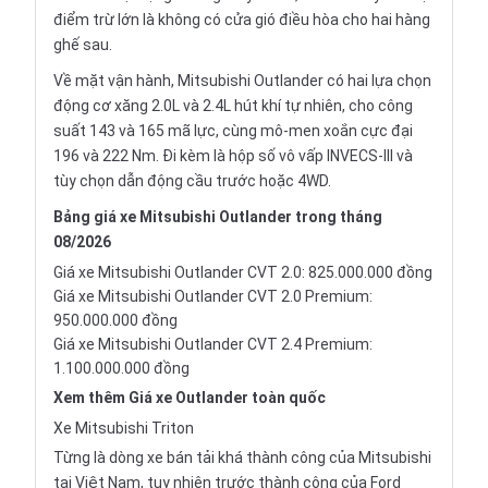
điểm trừ lớn là không có cửa gió điều hòa cho hai hàng
ghế sau.
Về mặt vận hành, Mitsubishi Outlander có hai lựa chọn
động cơ xăng 2.0L và 2.4L hút khí tự nhiên, cho công
suất 143 và 165 mã lực, cùng mô-men xoắn cực đại
196 và 222 Nm. Đi kèm là hộp số vô vấp
INVECS-III
và
tùy chọn dẫn động cầu trước hoặc 4WD.
Bảng giá xe Mitsubishi Outlander trong tháng
08/2026
Giá xe Mitsubishi Outlander CVT 2.0: 825.000.000 đồng
Giá xe Mitsubishi Outlander CVT 2.0 Premium:
950.000.000 đồng
Giá xe Mitsubishi Outlander CVT 2.4 Premium:
1.100.000.000 đồng
Xem thêm
Giá xe Outlander
toàn quốc
Xe Mitsubishi Triton
Từng là dòng xe bán tải khá thành công của Mitsubishi
tại Việt Nam, tuy nhiên trước thành công của
Ford