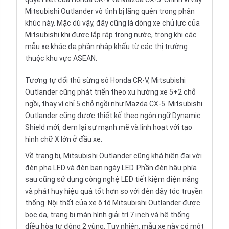
Mitsubishi Outlander vô tình bị lãng quên trong phân
khúc này. Mặc dù vậy, đây cũng là dòng xe chủ lực của
Mitsubishi khi được lắp ráp trong nước, trong khi các
mẫu xe khác đa phần nhập khẩu từ các thị trường
thuộc khu vực ASEAN.
Tương tự đối thủ sừng sỏ Honda CR-V, Mitsubishi
Outlander cũng phát triển theo xu hướng
xe 5+2 chỗ
ngồi, thay vì chỉ 5 chỗ ngồi như Mazda CX-5. Mitsubishi
Outlander cũng được thiết kế theo ngôn ngữ Dynamic
Shield mới, đem lại sự mạnh mẽ và linh hoạt với tạo
hình chữ X lớn ở đầu xe.
Về trang bị, Mitsubishi Outlander cũng khá hiện đại với
đèn pha LED và đèn ban ngày LED. Phần đèn hậu phía
sau cũng sử dụng công nghệ LED tiết kiệm điện năng
và phát huy hiệu quả tốt hơn so với đèn dây tóc truyền
thống. Nội thất của xe ô tô Mitsubishi Outlander được
bọc da, trang bị màn hình giải trí 7 inch và hệ thống
điều hòa tự động 2 vùng. Tuy nhiên, mẫu xe này có một