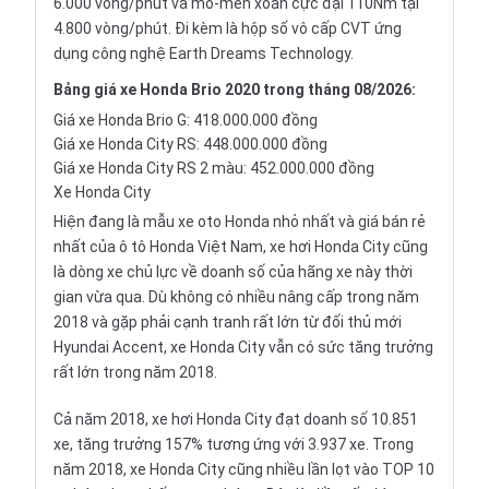
6.000 vòng/phút và mô-men xoắn cực đại 110Nm tại
4.800 vòng/phút. Đi kèm là hộp số vô cấp CVT ứng
dụng công nghệ Earth Dreams Technology.
Bảng giá xe Honda Brio 2020 trong tháng 08/2026:
Giá xe Honda Brio G: 418.000.000 đồng
Giá xe Honda City RS: 448.000.000 đồng
Giá xe Honda City RS 2 màu: 452.000.000 đồng
Xe Honda City
Hiện đang là mẫu xe oto Honda nhỏ nhất và giá bán rẻ
nhất của ô tô Honda Việt Nam, xe hơi
Honda City
cũng
là dòng xe chủ lực về doanh số của hãng xe này thời
gian vừa qua. Dù không có nhiều nâng cấp trong năm
2018 và gặp phải cạnh tranh rất lớn từ đối thủ mới
Hyundai Accent
, xe Honda City vẫn có sức tăng trưởng
rất lớn trong năm 2018.
Cả năm 2018, xe hơi Honda City đạt doanh số 10.851
xe, tăng trưởng 157% tương ứng với 3.937 xe. Trong
năm 2018, xe Honda City cũng nhiều lần lọt vào TOP 10