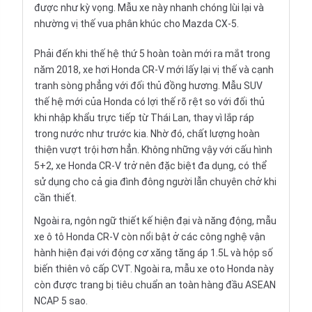
được như kỳ vọng. Mẫu xe này nhanh chóng lùi lại và
nhường vị thế vua phân khúc cho
Mazda CX-5
.
Phải đến khi thế hệ thứ 5 hoàn toàn mới ra mắt trong
năm 2018, xe hơi Honda CR-V mới lấy lại vị thế và cạnh
tranh sòng phẳng với đối thủ đồng hương. Mẫu SUV
thế hệ mới của Honda có lợi thế rõ rệt so với đối thủ
khi nhập khẩu trực tiếp từ Thái Lan, thay vì
lắp ráp
trong nước
như trước kia. Nhờ đó, chất lượng hoàn
thiện vượt trội hơn hẳn. Không những vậy với cấu hình
5+2, xe
Honda CR-V
trở nên đặc biệt đa dụng, có thể
sử dụng cho cả gia đình đông người lẫn chuyên chở khi
cần thiết.
Ngoài ra, ngôn ngữ thiết kế hiện đại và năng động, mẫu
xe ô tô Honda CR-V còn nổi bật ở các công nghệ vận
hành hiện đại với động cơ xăng tăng áp 1.5L và hộp số
biến thiên vô cấp CVT. Ngoài ra, mẫu xe oto Honda này
còn được trang bị tiêu chuẩn an toàn hàng đầu ASEAN
NCAP 5 sao.