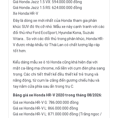
Giá Honda Jazz 1.5 VX: 594.000.000 đồng
Giá Honda Jazz 1.5 RS: 624.000.000 đồng
Xe Honda HR-V
Đây là dòng xe mới nhất của Honda tham gia phân
khúc SUV đô thị cỡ nhỏ. Mẫu xe này cạnh tranh với các
đối thủ như
Ford EcoSport
,
Hyundai Kona
,
Suzuki
Vitara
… So với các đối thủ trong phân khúc,
Honda HR-
V
được nhập khẩu từ Thái Lan có chất lượng lắp ráp
tốt hơn.
Kiểu dáng mẫu xe ô tô Honda cũng khá hiện đại với
mặt ca-lăng mạ chrome, nối liền với cụm đèn pha sang
trọng. Các chi tiết thiết kế đều thiết kế trẻ trung và
năng động, từ cụm la-zăng đến gương chiếu hậu và
tay nắm cửa phía sau ẩn trong trụ C.
Bảng giá xe Honda HR-V 2020 trong tháng 08/2026:
Giá xe Honda HR-V G: 786.000.000 đồng
Giá xe Honda HR-V L: 866.000.000 đồng
Giá xe Honda HR-V L: 871.000.000 đồng (Trắng ngọc /