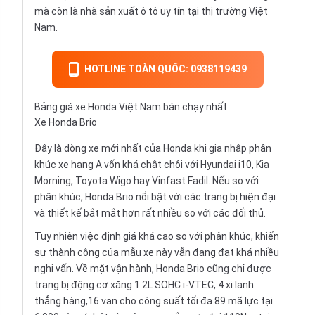
mà còn là nhà sản xuất ô tô uy tín tại thị trường Việt
Nam.
HOTLINE TOÀN QUỐC: 0938119439
Bảng giá xe Honda Việt Nam bán chạy nhất
Xe Honda Brio
Đây là dòng xe mới nhất của Honda khi gia nhập phân
khúc xe hạng A vốn khá chật chội với
Hyundai i10
,
Kia
Morning
,
Toyota Wigo
hay
Vinfast Fadil
. Nếu so với
phân khúc, Honda Brio nổi bật với các trang bị hiện đại
và thiết kế bắt mắt hơn rất nhiều so với các đối thủ.
Tuy nhiên việc định giá khá cao so với phân khúc, khiến
sự thành công của mẫu xe này vẫn đang đạt khá nhiều
nghi vấn. Về mặt vận hành,
Honda Brio
cũng chỉ được
trang bị động cơ xăng 1.2L SOHC i-VTEC, 4 xi lanh
thẳng hàng,16 van cho công suất tối đa 89 mã lực tại