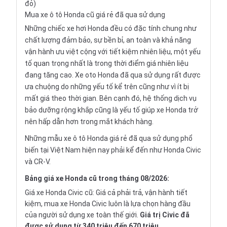
đỏ)
Mua xe ô tô Honda cũ giá rẻ đã qua sử dụng
Những chiếc xe hơi Honda đều có đặc tính chung như
chất lượng đảm bảo, sự bền bỉ, an toàn và khả năng
vận hành ưu việt cộng với tiết kiệm nhiên liệu, một yếu
tố quan trọng nhất là trong thời điểm giá nhiên liệu
đang tăng cao. Xe oto Honda đã qua sử dụng rất được
ưa chuộng do những yếu tố kể trên cũng như vì ít bị
mất giá theo thời gian. Bên cạnh đó, hệ thống dịch vụ
bảo dưỡng rộng khắp cũng là yếu tố giúp xe Honda trở
nên hấp dẫn hơn trong mắt khách hàng.
Những mẫu xe ô tô Honda giá rẻ đã qua sử dụng phổ
biến tại Việt Nam hiện nay phải kể đến như Honda Civic
và CR-V.
Bảng giá xe Honda cũ trong tháng 08/2026:
Giá xe Honda Civic cũ: Giá cả phải trả, vận hành tiết
kiệm, mua xe Honda Civic luôn là lựa chọn hàng đầu
của người sử dụng xe toàn thế giới.
Giá trị Civic đã
được sử dụng từ 340 triệu đến 670 triệu
.