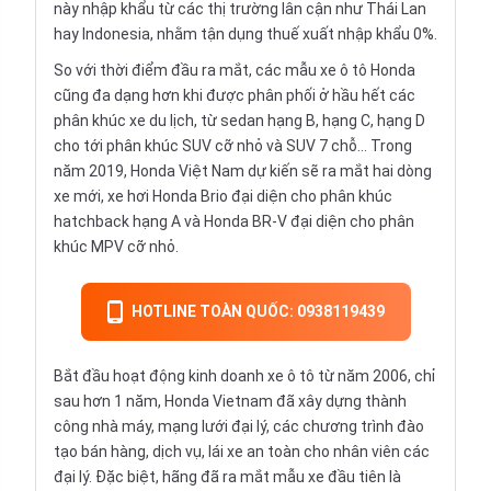
này nhập khẩu từ các thị trường lân cận như Thái Lan
hay Indonesia, nhằm tận dụng thuế xuất nhập khẩu 0%.
So với thời điểm đầu ra mắt, các mẫu xe ô tô Honda
cũng đa dạng hơn khi được phân phối ở hầu hết các
phân khúc xe du lịch, từ
sedan hạng B
, hạng C, hạng D
cho tới phân khúc
SUV
cỡ nhỏ và SUV 7 chỗ… Trong
năm 2019, Honda Việt Nam dự kiến sẽ ra mắt hai dòng
xe mới, xe hơi Honda Brio đại diện cho phân khúc
hatchback
hạng A và Honda BR-V đại diện cho phân
khúc
MPV
cỡ nhỏ.
HOTLINE TOÀN QUỐC: 0938119439
Bắt đầu hoạt động kinh doanh xe ô tô từ năm 2006, chỉ
sau hơn 1 năm, Honda Vietnam đã xây dựng thành
công nhà máy, mạng lưới đại lý, các chương trình đào
tạo bán hàng, dịch vụ, lái xe an toàn cho nhân viên các
đại lý. Đặc biệt, hãng đã ra mắt mẫu xe đầu tiên là