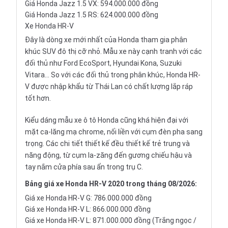
Giá Honda Jazz 1.5 VX: 594.000.000 đồng
Giá Honda Jazz 1.5 RS: 624.000.000 đồng
Xe Honda HR-V
Đây là dòng xe mới nhất của Honda tham gia phân
khúc SUV đô thị cỡ nhỏ. Mẫu xe này cạnh tranh với các
đối thủ như
Ford EcoSport
,
Hyundai Kona
,
Suzuki
Vitara
… So với các đối thủ trong phân khúc,
Honda HR-
V
được nhập khẩu từ Thái Lan có chất lượng lắp ráp
tốt hơn.
Kiểu dáng mẫu xe ô tô Honda cũng khá hiện đại với
mặt ca-lăng mạ chrome, nối liền với cụm đèn pha sang
trọng. Các chi tiết thiết kế đều thiết kế trẻ trung và
năng động, từ cụm la-zăng đến gương chiếu hậu và
tay nắm cửa phía sau ẩn trong trụ C.
Bảng giá xe Honda HR-V 2020 trong tháng 08/2026:
Giá xe Honda HR-V G: 786.000.000 đồng
Giá xe Honda HR-V L: 866.000.000 đồng
Giá xe Honda HR-V L: 871.000.000 đồng (Trắng ngọc /