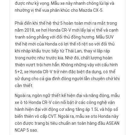
được như kỳ vọng. Mẫu xe này nhanh chóng lùi lại và
nhường vị thế vua phân khúc cho
Mazda CX-5
.
Phải đến khi thế hệ thứ 5 hoàn toàn mới ra mắt trong
năm 2018, xe hơi Honda CR-V mới lấy lại vị thế và cạnh
tranh sòng phẳng với đối thủ đồng hương. Mẫu SUV
thế hệ mới của Honda có lợi thế rõ rệt so với đối thủ
khi nhập khẩu trực tiếp từ Thái Lan, thay vì
lắp ráp
trong nước
như trước kia. Nhờ đó, chất lượng hoàn
thiện vượt trội hơn hẳn. Không những vậy với cấu hình
5+2, xe
Honda CR-V
trở nên đặc biệt đa dụng, có thể
sử dụng cho cả gia đình đông người lẫn chuyên chở khi
cần thiết.
Ngoài ra, ngôn ngữ thiết kế hiện đại và năng động, mẫu
xe ô tô Honda CR-V còn nổi bật ở các công nghệ vận
hành hiện đại với động cơ xăng tăng áp 1.5L và hộp số
biến thiên vô cấp CVT. Ngoài ra, mẫu xe oto Honda này
còn được trang bị tiêu chuẩn an toàn hàng đầu ASEAN
NCAP 5 sao.