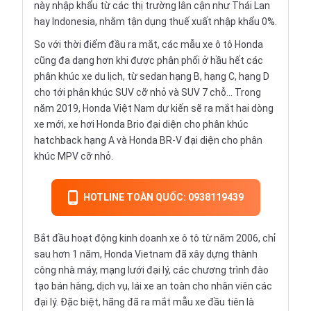
này nhập khẩu từ các thị trường lân cận như Thái Lan
hay Indonesia, nhằm tận dụng thuế xuất nhập khẩu 0%.
So với thời điểm đầu ra mắt, các mẫu xe ô tô Honda
cũng đa dạng hơn khi được phân phối ở hầu hết các
phân khúc xe du lịch, từ
sedan hạng B
, hạng C, hạng D
cho tới phân khúc
SUV
cỡ nhỏ và SUV 7 chỗ… Trong
năm 2019, Honda Việt Nam dự kiến sẽ ra mắt hai dòng
xe mới, xe hơi Honda Brio đại diện cho phân khúc
hatchback
hạng A và Honda BR-V đại diện cho phân
khúc
MPV
cỡ nhỏ.
HOTLINE TOÀN QUỐC: 0938119439
Bắt đầu hoạt động kinh doanh xe ô tô từ năm 2006, chỉ
sau hơn 1 năm, Honda Vietnam đã xây dựng thành
công nhà máy, mạng lưới đại lý, các chương trình đào
tạo bán hàng, dịch vụ, lái xe an toàn cho nhân viên các
đại lý. Đặc biệt, hãng đã ra mắt mẫu xe đầu tiên là