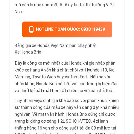
mà còn là nhà sản xuất ô tô uy tín tại thị trường Việt
Nam.
HOTLINE TOÀN QUỐC: 0938119439
Bảng giá xe Honda Việt Nam bán chạy nhất
Xe Honda Brio
Đây là dòng xe mới nhất của Honda khi gia nhập phân
khúc xe hạng A vốn khá chật chội với
Hyundai i10
,
Kia
Morning
,
Toyota Wigo
hay
Vinfast Fadil
. Nếu so với
phân khúc, Honda Brio nổi bật với các trang bị hiện đại
và thiết kế bắt mắt hơn rất nhiều so với các đối thủ.
Tuy nhiên việc định giá khá cao so với phân khúc, khiến
sự thành công của mẫu xe này vẫn đang đạt khá nhiều
nghi vấn. Về mặt vận hành,
Honda Brio
cũng chỉ được
trang bị động cơ xăng 1.2L SOHC i-VTEC, 4 xi lanh
thẳng hàng,16 van cho công suất tối đa 89 mã lực tại