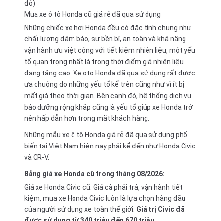
đỏ)
Mua xe ô tô Honda cũ giá rẻ đã qua sử dụng
Những chiếc xe hơi Honda đều có đặc tính chung như
chất lượng đảm bảo, sự bền bỉ, an toàn và khả năng
vận hành ưu việt cộng với tiết kiệm nhiên liệu, một yếu
tố quan trọng nhất là trong thời điểm giá nhiên liệu
đang tăng cao. Xe oto Honda đã qua sử dụng rất được
ưa chuộng do những yếu tố kể trên cũng như vì ít bị
mất giá theo thời gian. Bên cạnh đó, hệ thống dịch vụ
bảo dưỡng rộng khắp cũng là yếu tố giúp xe Honda trở
nên hấp dẫn hơn trong mắt khách hàng.
Những mẫu xe ô tô Honda giá rẻ đã qua sử dụng phổ
biến tại Việt Nam hiện nay phải kể đến như Honda Civic
và CR-V.
Bảng giá xe Honda cũ trong tháng 08/2026:
Giá xe Honda Civic cũ: Giá cả phải trả, vận hành tiết
kiệm, mua xe Honda Civic luôn là lựa chọn hàng đầu
của người sử dụng xe toàn thế giới.
Giá trị Civic đã
được sử dụng từ 340 triệu đến 670 triệu
.