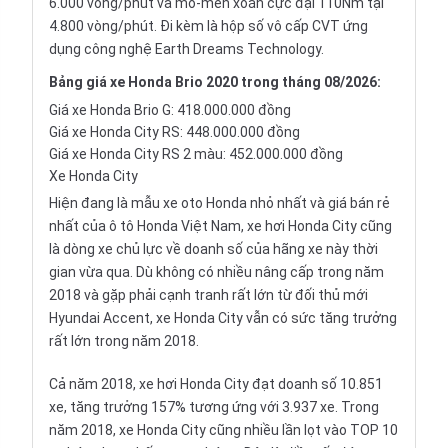
6.000 vòng/phút và mô-men xoắn cực đại 110Nm tại
4.800 vòng/phút. Đi kèm là hộp số vô cấp CVT ứng
dụng công nghệ Earth Dreams Technology.
Bảng giá xe Honda Brio 2020 trong tháng 08/2026:
Giá xe Honda Brio G: 418.000.000 đồng
Giá xe Honda City RS: 448.000.000 đồng
Giá xe Honda City RS 2 màu: 452.000.000 đồng
Xe Honda City
Hiện đang là mẫu xe oto Honda nhỏ nhất và giá bán rẻ
nhất của ô tô Honda Việt Nam, xe hơi
Honda City
cũng
là dòng xe chủ lực về doanh số của hãng xe này thời
gian vừa qua. Dù không có nhiều nâng cấp trong năm
2018 và gặp phải cạnh tranh rất lớn từ đối thủ mới
Hyundai Accent
, xe Honda City vẫn có sức tăng trưởng
rất lớn trong năm 2018.
Cả năm 2018, xe hơi Honda City đạt doanh số 10.851
xe, tăng trưởng 157% tương ứng với 3.937 xe. Trong
năm 2018, xe Honda City cũng nhiều lần lọt vào TOP 10