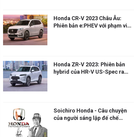
Honda CR-V 2023 Châu Âu:
Phiên bản e:PHEV với phạm vi
51 dặm
Honda ZR-V 2023: Phiên bản
hybrid của HR-V US-Spec ra
mắt tại Châu Âu
Soichiro Honda - Câu chuyện
của người sáng lập đế chế
Honda