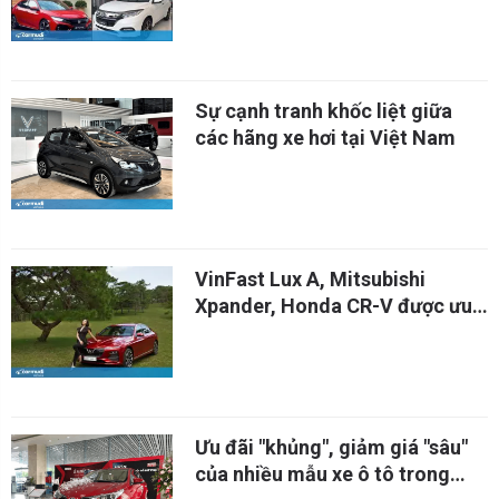
Sự cạnh tranh khốc liệt giữa
các hãng xe hơi tại Việt Nam
VinFast Lux A, Mitsubishi
Xpander, Honda CR-V được ưu
đãi phí trước bạ tháng 8/2021
Ưu đãi "khủng", giảm giá "sâu"
của nhiều mẫu xe ô tô trong