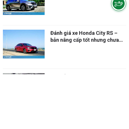
Sensing
Đánh giá xe Honda City RS –
bản nâng cấp tốt nhưng chưa
hoàn hảo
Cận cảnh Honda City E 2021 tại
đại lý với giá bán 499 triệu
Khám phá triết lý nội thất mới
trên Honda Civic 2022